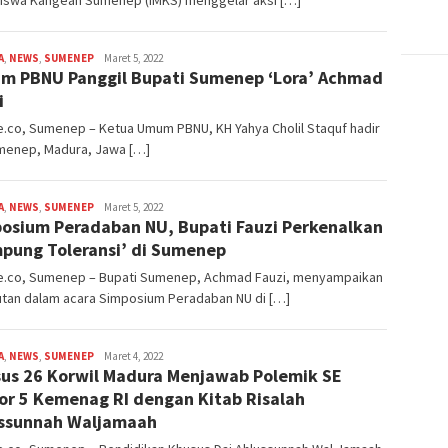
iswa Kangean Sumenep (IMKS) menggelar aksi […]
A
,
NEWS
,
SUMENEP
admin
Maret 5, 2022
m PBNU Panggil Bupati Sumenep ‘Lora’ Achmad
i
.co, Sumenep – Ketua Umum PBNU, KH Yahya Cholil Staquf hadir
menep, Madura, Jawa […]
A
,
NEWS
,
SUMENEP
admin
Maret 5, 2022
osium Peradaban NU, Bupati Fauzi Perkenalkan
pung Toleransi’ di Sumenep
e.co, Sumenep – Bupati Sumenep, Achmad Fauzi, menyampaikan
tan dalam acara Simposium Peradaban NU di […]
A
,
NEWS
,
SUMENEP
admin
Maret 4, 2022
us 26 Korwil Madura Menjawab Polemik SE
r 5 Kemenag RI dengan Kitab Risalah
ssunnah Waljamaah