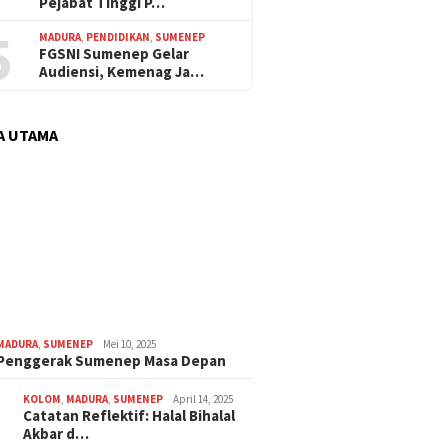
Pejabat Tinggi P…
5
MADURA
,
PENDIDIKAN
,
SUMENEP
FGSNI Sumenep Gelar
Audiensi, Kemenag Ja…
A UTAMA
MADURA
,
SUMENEP
Mei 10, 2025
 Penggerak Sumenep Masa Depan
KOLOM
,
MADURA
,
SUMENEP
April 14, 2025
Catatan Reflektif: Halal Bihalal
Akbar d…