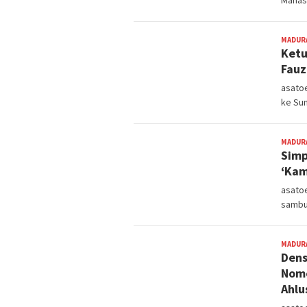
Mahas
MADUR
Ketu
Fauz
asatoe
ke Su
MADUR
Simp
‘Kam
asato
sambu
MADUR
Dens
Nomo
Ahlu