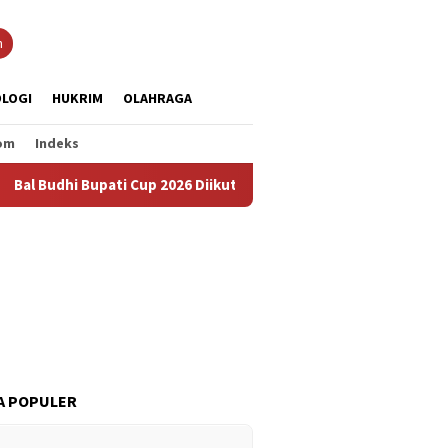
n
LOGI
HUKRIM
OLAHRAGA
om
Indeks
i Bupati Cup 2026 Diikuti 288 Grup, Jadi Ajang Lestarikan Budaya
A POPULER