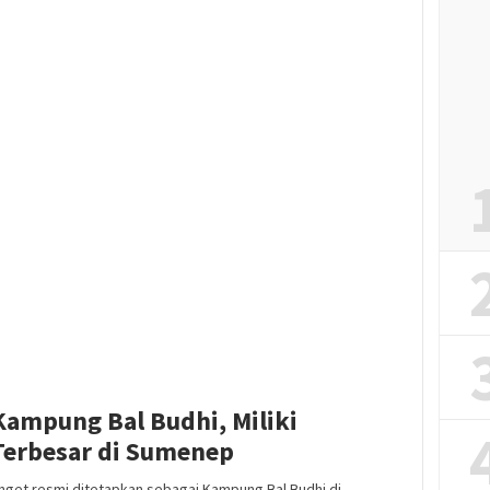
Kampung Bal Budhi, Miliki
Terbesar di Sumenep
get resmi ditetapkan sebagai Kampung Bal Budhi di