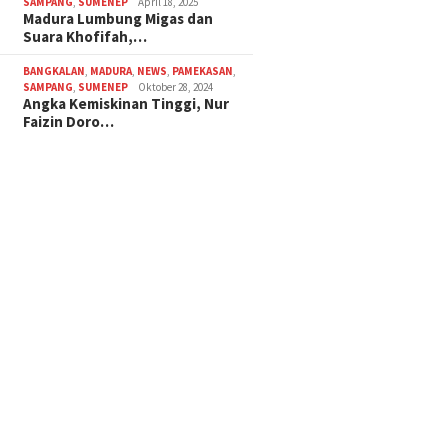
SAMPANG
,
SUMENEP
April 18, 2025
Madura Lumbung Migas dan
Suara Khofifah,…
BANGKALAN
,
MADURA
,
NEWS
,
PAMEKASAN
,
SAMPANG
,
SUMENEP
Oktober 28, 2024
Angka Kemiskinan Tinggi, Nur
Faizin Doro…