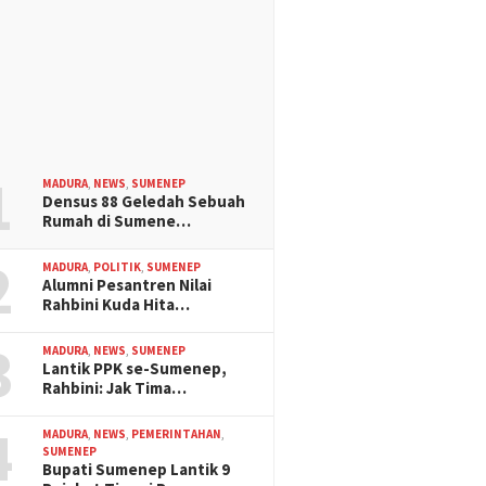
1
MADURA
,
NEWS
,
SUMENEP
Densus 88 Geledah Sebuah
Rumah di Sumene…
2
MADURA
,
POLITIK
,
SUMENEP
Alumni Pesantren Nilai
Rahbini Kuda Hita…
3
MADURA
,
NEWS
,
SUMENEP
Lantik PPK se-Sumenep,
Rahbini: Jak Tima…
4
MADURA
,
NEWS
,
PEMERINTAHAN
,
SUMENEP
Bupati Sumenep Lantik 9