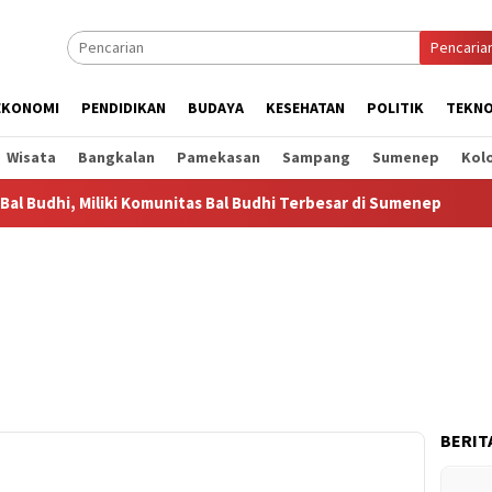
Pencaria
EKONOMI
PENDIDIKAN
BUDAYA
KESEHATAN
POLITIK
TEKNO
Wisata
Bangkalan
Pamekasan
Sampang
Sumenep
Kol
Miliki Komunitas Bal Budhi Terbesar di Sumenep
Bal Budh
BERIT