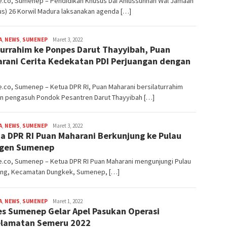
e.co, Sumenep – Pendidikan Khusus Dai Ahlussunnah Wal Jamaah
s) 26 Korwil Madura laksanakan agenda […]
A
,
NEWS
,
SUMENEP
admin
Maret 3, 2022
turrahim ke Ponpes Darut Thayyibah, Puan
rani Cerita Kedekatan PDI Perjuangan dengan
.co, Sumenep – Ketua DPR RI, Puan Maharani bersilaturrahim
n pengasuh Pondok Pesantren Darut Thayyibah […]
A
,
NEWS
,
SUMENEP
admin
Maret 3, 2022
a DPR RI Puan Maharani Berkunjung ke Pulau
igen Sumenep
e.co, Sumenep – Ketua DPR RI Puan Maharani mengunjungi Pulau
Iyang, Kecamatan Dungkek, Sumenep, […]
A
,
NEWS
,
SUMENEP
admin
Maret 1, 2022
es Sumenep Gelar Apel Pasukan Operasi
lamatan Semeru 2022