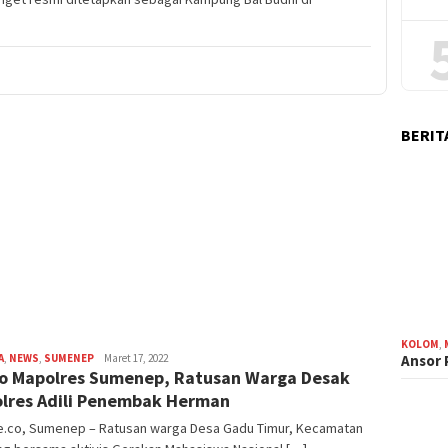
BERIT
KOLOM
,
Ansor
A
,
NEWS
,
SUMENEP
admin
Maret 17, 2022
 Mapolres Sumenep, Ratusan Warga Desak
lres Adili Penembak Herman
e.co, Sumenep – Ratusan warga Desa Gadu Timur, Kecamatan