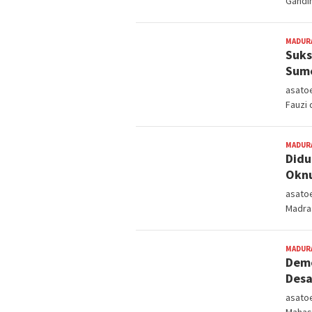
Gandi
MADUR
Suks
Sume
asato
Fauzi 
MADUR
Didu
Oknu
asato
Madra
MADUR
Dem
Desa
asatoe