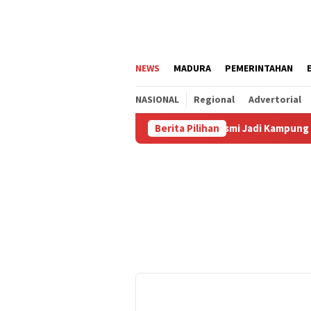
Loncat
ke
konten
NEWS
MADURA
PEMERINTAHAN
NASIONAL
Regional
Advertorial
anjang Agustus
Kalianget Resmi Jadi Kampung Bal Budhi, 
Berita Pilihan