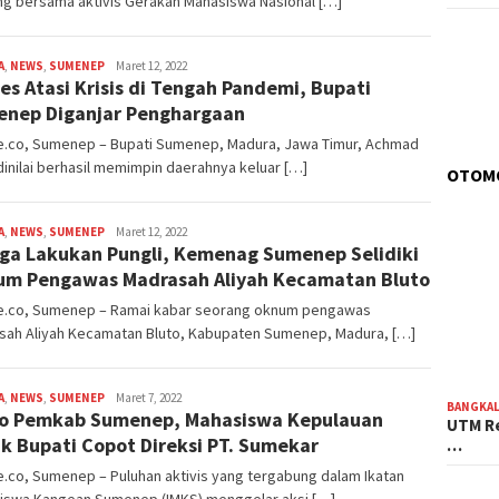
ng bersama aktivis Gerakan Mahasiswa Nasional […]
A
,
NEWS
,
SUMENEP
admin
Maret 12, 2022
es Atasi Krisis di Tengah Pandemi, Bupati
nep Diganjar Penghargaan
e.co, Sumenep – Bupati Sumenep, Madura, Jawa Timur, Achmad
dinilai berhasil memimpin daerahnya keluar […]
OTOM
A
,
NEWS
,
SUMENEP
admin
Maret 12, 2022
ga Lakukan Pungli, Kemenag Sumenep Selidiki
m Pengawas Madrasah Aliyah Kecamatan Bluto
e.co, Sumenep – Ramai kabar seorang oknum pengawas
sah Aliyah Kecamatan Bluto, Kabupaten Sumenep, Madura, […]
A
,
NEWS
,
SUMENEP
admin
Maret 7, 2022
BANGKA
o Pemkab Sumenep, Mahasiswa Kepulauan
UTM Re
k Bupati Copot Direksi PT. Sumekar
…
.co, Sumenep – Puluhan aktivis yang tergabung dalam Ikatan