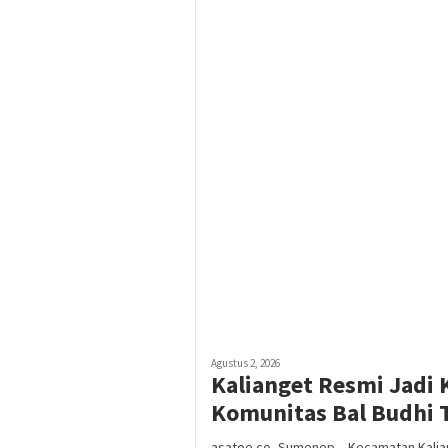
Agustus 2, 2026
Kalianget Resmi Jadi 
Komunitas Bal Budhi 
asatoe.co, Sumenep – Kecamatan Kalian