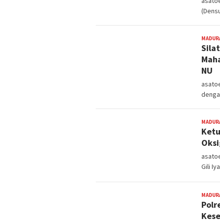
asato
(Densu
MADUR
Sila
Maha
NU
asatoe
denga
MADUR
Ketu
Oks
asato
Gili 
MADUR
Polr
Kese