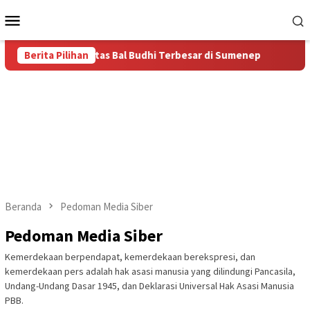
Loncat
Menu
ke
Mobile
konten
udhi, Miliki Komunitas Bal Budhi Terbesar di Sumenep
Berita Pilihan
Ba
Beranda
Pedoman Media Siber
Pedoman Media Siber
Kemerdekaan berpendapat, kemerdekaan berekspresi, dan
kemerdekaan pers adalah hak asasi manusia yang dilindungi Pancasila,
Undang-Undang Dasar 1945, dan Deklarasi Universal Hak Asasi Manusia
PBB.