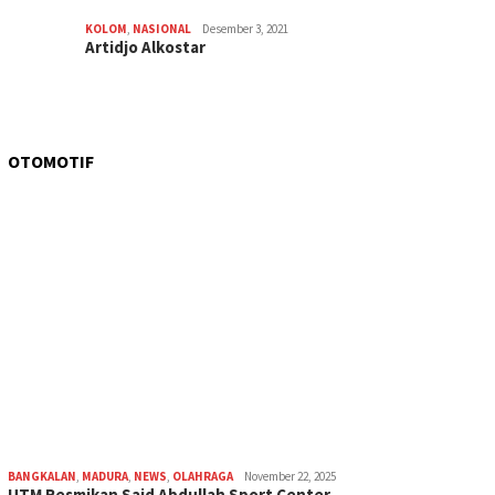
KOLOM
,
NASIONAL
Desember 3, 2021
Artidjo Alkostar
OTOMOTIF
BANGKALAN
,
MADURA
,
NEWS
,
OLAHRAGA
November 22, 2025
UTM Resmikan Said Abdullah Sport Center,…