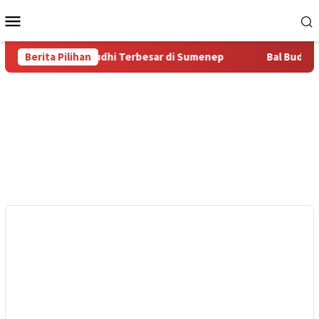
Loncat
Menu
ke
Mobile
konten
 Komunitas Bal Budhi Terbesar di Sumenep
Berita Pilihan
Bal Budhi Bupa