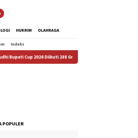
n
LOGI
HUKRIM
OLAHRAGA
om
Indeks
 2026 Diikuti 288 Grup, Jadi Ajang Lestarikan Budaya dan Perera
A POPULER