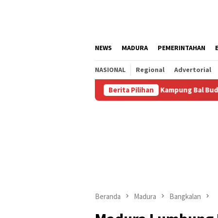
Loncat
ke
konten
NEWS
MADURA
PEMERINTAHAN
NASIONAL
Regional
Advertorial
tus
Kalianget Resmi Jadi Kampung Bal Budhi, Miliki Komu
Berita Pilihan
Beranda
Madura
Bangkalan