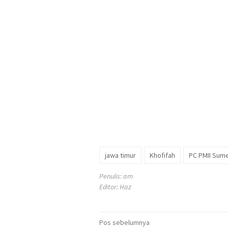
jawa timur
Khofifah
PC PMII Sum
Penulis: am
Editor: Haz
Navigasi
Pos sebelumnya