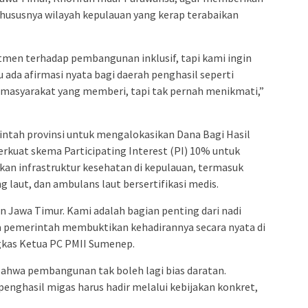
khususnya wilayah kepulauan yang kerap terabaikan
tmen terhadap pembangunan inklusif, tapi kami ingin
rlu ada afirmasi nyata bagi daerah penghasil seperti
masyarakat yang memberi, tapi tak pernah menikmati,”
tah provinsi untuk mengalokasikan Dana Bagi Hasil
erkuat skema Participating Interest (PI) 10% untuk
 infrastruktur kesehatan di kepulauan, termasuk
g laut, dan ambulans laut bersertifikasi medis.
 Jawa Timur. Kami adalah bagian penting dari nadi
ya pemerintah membuktikan kehadirannya secara nyata di
gkas Ketua PC PMII Sumenep.
 bahwa pembangunan tak boleh lagi bias daratan.
penghasil migas harus hadir melalui kebijakan konkret,