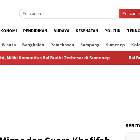
Pencaria
EKONOMI
PENDIDIKAN
BUDAYA
KESEHATAN
POLITIK
TEKNO
Wisata
Bangkalan
Pamekasan
Sampang
Sumenep
Kol
nitas Bal Budhi Terbesar di Sumenep
Bal Budhi Bupati Cup
BERIT