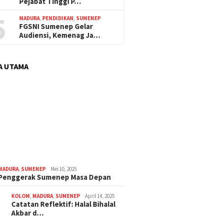
Pejabat Tinggi P…
5
MADURA
,
PENDIDIKAN
,
SUMENEP
FGSNI Sumenep Gelar
Audiensi, Kemenag Ja…
A UTAMA
MADURA
,
SUMENEP
Mei 10, 2025
 Penggerak Sumenep Masa Depan
KOLOM
,
MADURA
,
SUMENEP
April 14, 2025
Catatan Reflektif: Halal Bihalal
Akbar d…