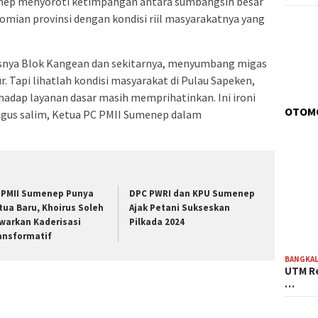
nep menyoroti ketimpangan antara sumbangsih besar
mian provinsi dengan kondisi riil masyarakatnya yang
snya Blok Kangean dan sekitarnya, menyumbang migas
. Tapi lihatlah kondisi masyarakat di Pulau Sapeken,
dap layanan dasar masih memprihatinkan. Ini ironi
OTOM
 Agus salim, Ketua PC PMII Sumenep dalam
 PMII Sumenep Punya
DPC PWRI dan KPU Sumenep
tua Baru, Khoirus Soleh
Ajak Petani Sukseskan
warkan Kaderisasi
Pilkada 2024
ansformatif
BANGKA
UTM Re
…