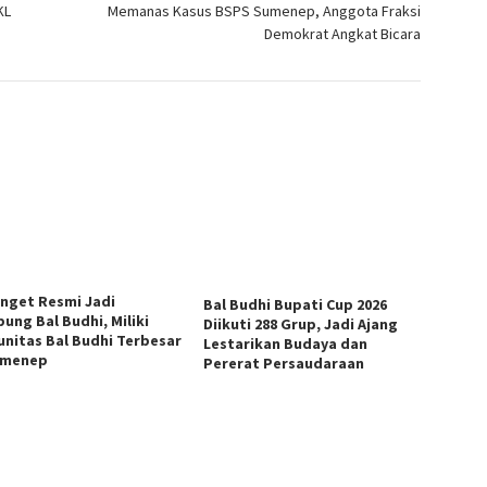
KL
Memanas Kasus BSPS Sumenep, Anggota Fraksi
Demokrat Angkat Bicara
anget Resmi Jadi
Bal Budhi Bupati Cup 2026
ung Bal Budhi, Miliki
Diikuti 288 Grup, Jadi Ajang
nitas Bal Budhi Terbesar
Lestarikan Budaya dan
umenep
Pererat Persaudaraan