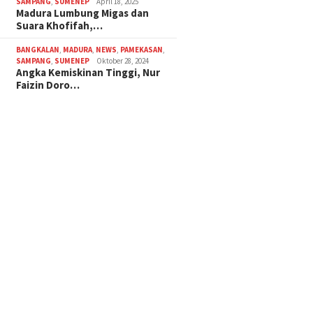
SAMPANG
,
SUMENEP
April 18, 2025
Madura Lumbung Migas dan
Suara Khofifah,…
BANGKALAN
,
MADURA
,
NEWS
,
PAMEKASAN
,
SAMPANG
,
SUMENEP
Oktober 28, 2024
Angka Kemiskinan Tinggi, Nur
Faizin Doro…