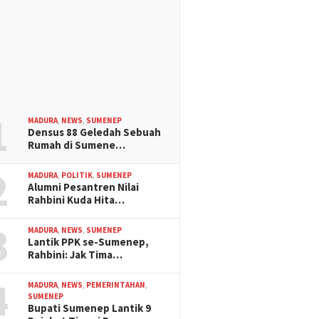
1
MADURA
,
NEWS
,
SUMENEP
Densus 88 Geledah Sebuah
Rumah di Sumene…
2
MADURA
,
POLITIK
,
SUMENEP
Alumni Pesantren Nilai
Rahbini Kuda Hita…
3
MADURA
,
NEWS
,
SUMENEP
Lantik PPK se-Sumenep,
Rahbini: Jak Tima…
4
MADURA
,
NEWS
,
PEMERINTAHAN
,
SUMENEP
Bupati Sumenep Lantik 9