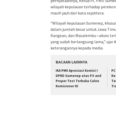
pernyataannya, Ketua PC PMII Sume
wilayah kepulauan terhadap perekono
masih jauh dari kata sejahtera.
“Wilayah kepulauan Sumenep, khusu
dalam jumlah besar untuk Jawa Timur
Kangean, dan Masalembu—akses terha
yang sudah berlangsung lama,” ujar
keterangannya kepada media.
BACAAN LAINNYA
IKA PMII Apresiasi Komisi I
PC
DPRD Sumenep atas Fit and
Ke
Proper Test Terbuka Calon
Ta
Komisioner KI
Tr