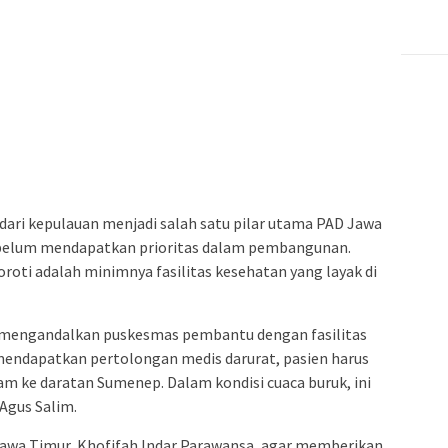
ari kepulauan menjadi salah satu pilar utama PAD Jawa
u belum mendapatkan prioritas dalam pembangunan.
soroti adalah minimnya fasilitas kesehatan yang layak di
h mengandalkan puskesmas pembantu dengan fasilitas
 mendapatkan pertolongan medis darurat, pasien harus
m ke daratan Sumenep. Dalam kondisi cuaca buruk, ini
Agus Salim.
Jawa Timur, Khofifah Indar Parawansa, agar memberikan