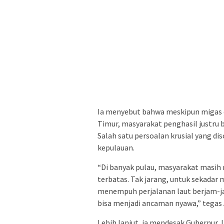
Ia menyebut bahwa meskipun migas d
Timur, masyarakat penghasil justr
Salah satu persoalan krusial yang di
kepulauan.
“Di banyak pulau, masyarakat masi
terbatas. Tak jarang, untuk sekadar
menempuh perjalanan laut berjam-ja
bisa menjadi ancaman nyawa,” tegas 
Lebih lanjut, ia mendesak Gubernur 