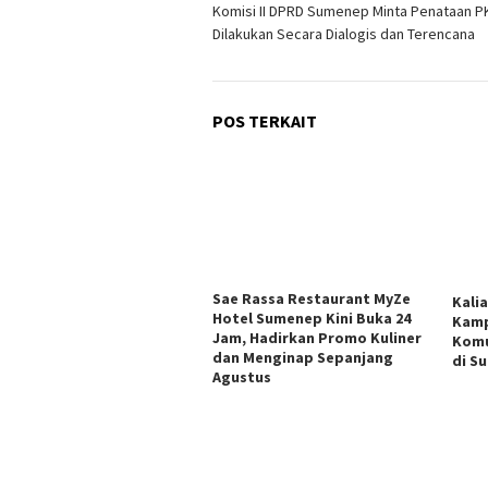
Komisi II DPRD Sumenep Minta Penataan P
pos
Dilakukan Secara Dialogis dan Terencana
POS TERKAIT
Sae Rassa Restaurant MyZe
Kali
Hotel Sumenep Kini Buka 24
Kamp
Jam, Hadirkan Promo Kuliner
Komu
dan Menginap Sepanjang
di S
Agustus