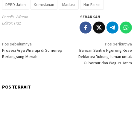
DPRD Jatim
Kemiskinan
Madura
Nur Faizin
Penulis: Alfredo
SEBARKAN
Editor: Haz
Navigasi
Pos sebelumnya
Pos berikutnya
Prosesi Arya Wiraraja di Sumenep
Barisan Santre Ngereng Keae
pos
Berlangsung Meriah
Deklarasi Dukung Luman untuk
Gubernur dan Wagub Jatim
POS TERKAIT