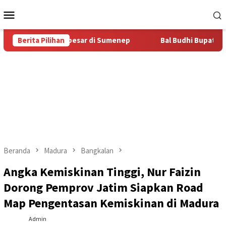
Loncat
Menu
ke
Mobile
konten
Bal Budhi Terbesar di Sumenep
Berita Pilihan
Bal Budhi Bupati Cup 2026
Beranda
Madura
Bangkalan
Angka Kemiskinan Tinggi, Nur Faizin
Dorong Pemprov Jatim Siapkan Road
Map Pengentasan Kemiskinan di Madura
Admin