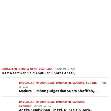
BANGKALAN
,
MADURA
,
NEWS
,
OLAHRAGA
November 22, 2025
UTM Resmikan Said Abdullah Sport Center,…
BANGKALAN
,
MADURA
,
NEWS
,
PAMEKASAN
,
SAMPANG
,
SUMENEP
April
18, 2025
Madura Lumbung Migas dan Suara Khofifah,…
BANGKALAN
,
MADURA
,
NEWS
,
PAMEKASAN
,
SAMPANG
,
SUMENEP
Oktober 28, 2024
Angka Kemiskinan Tinggi, Nur Faizin Doro…