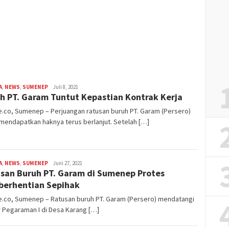
A
,
NEWS
,
SUMENEP
admin
Juli 8, 2021
h PT. Garam Tuntut Kepastian Kontrak Kerja
.co, Sumenep – Perjuangan ratusan buruh PT. Garam (Persero)
mendapatkan haknya terus berlanjut. Setelah […]
A
,
NEWS
,
SUMENEP
admin
Juni 27, 2021
san Buruh PT. Garam di Sumenep Protes
erhentian Sepihak
e.co, Sumenep – Ratusan buruh PT. Garam (Persero) mendatangi
 Pegaraman I di Desa Karang […]