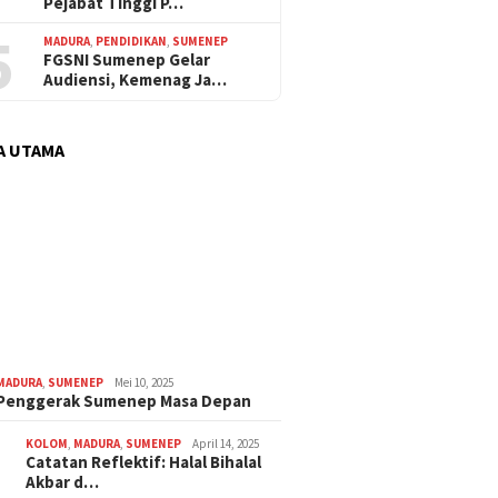
Pejabat Tinggi P…
5
MADURA
,
PENDIDIKAN
,
SUMENEP
FGSNI Sumenep Gelar
Audiensi, Kemenag Ja…
A UTAMA
MADURA
,
SUMENEP
Mei 10, 2025
 Penggerak Sumenep Masa Depan
KOLOM
,
MADURA
,
SUMENEP
April 14, 2025
Catatan Reflektif: Halal Bihalal
Akbar d…