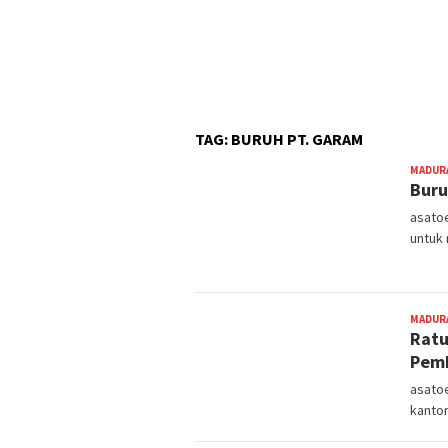
TAG:
BURUH PT. GARAM
MADUR
Buru
asatoe
untuk 
MADUR
Ratu
Pemb
asato
kantor