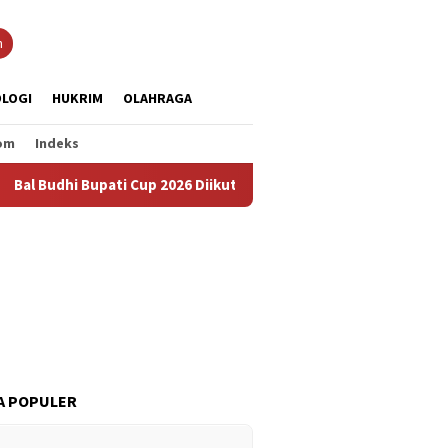
n
LOGI
HUKRIM
OLAHRAGA
om
Indeks
udhi Bupati Cup 2026 Diikuti 288 Grup, Jadi Ajang Lestarikan Bu
A POPULER