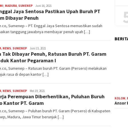
MI
,
MADURA
,
SUMENEP
admin
Juni 16, 2021
nggal Jaya Sentosa Pastikan Upah Buruh PT
m Dibayar Penuh
e.co, Sumenep – PT. Enggal Jaya Sentosa memastikan sudah
aikan tanggung jawabnya membayar penuh upah […]
BERIT
A
,
NEWS
,
SUMENEP
admin
Juni 15, 2021
 Tak Dibayar Penuh, Ratusan Buruh PT. Garam
duk Kantor Pegaraman I
e.co, Sumenep – Ratusan buruh PT. Garam (Persero) melakukan
njuk rasa di depan kantor […]
A
,
NEWS
,
SUMENEP
admin
Mei 19, 2021
rja Perempuan Diberhentikan, Puluhan Buruh
KOLOM
,
 Kantor PT. Garam
Ansor
.co, Sumenep – Puluhan buruh PT. Garam (Persero) di Kabupaten
ep, Madura, Jawa Timur berunjuk […]