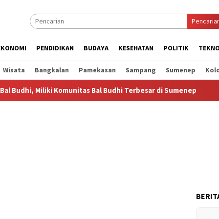
Pencaria
EKONOMI
PENDIDIKAN
BUDAYA
KESEHATAN
POLITIK
TEKNO
Wisata
Bangkalan
Pamekasan
Sampang
Sumenep
Kol
i, Miliki Komunitas Bal Budhi Terbesar di Sumenep
Bal B
BERIT