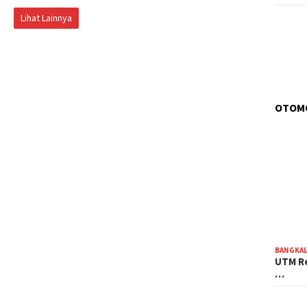
Lihat Lainnya
OTOM
BANGKA
UTM Re
…