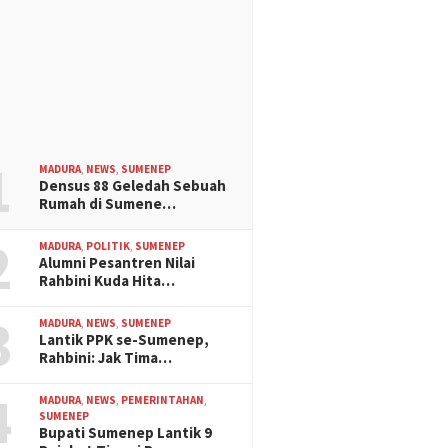
1
MADURA
,
NEWS
,
SUMENEP
Densus 88 Geledah Sebuah
Rumah di Sumene…
2
MADURA
,
POLITIK
,
SUMENEP
Alumni Pesantren Nilai
Rahbini Kuda Hita…
3
MADURA
,
NEWS
,
SUMENEP
Lantik PPK se-Sumenep,
Rahbini: Jak Tima…
4
MADURA
,
NEWS
,
PEMERINTAHAN
,
SUMENEP
Bupati Sumenep Lantik 9