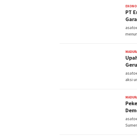
EKONO
PT E
Gara
asato
menun
MADUR
Upah
Geru
asato
aksi u
MADUR
Peke
Demo
asatoe
Sumen