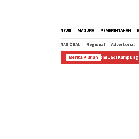
Loncat
ke
konten
NEWS
MADURA
PEMERINTAHAN
NASIONAL
Regional
Advertorial
Sepanjang Agustus
Kalianget Resmi Jadi Kampung Bal Budh
Berita Pilihan