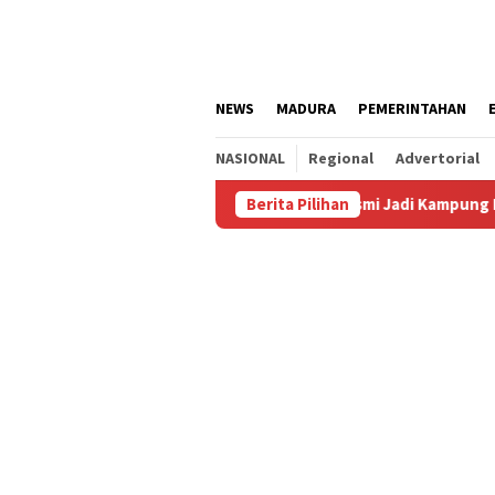
Loncat
ke
konten
NEWS
MADURA
PEMERINTAHAN
NASIONAL
Regional
Advertorial
panjang Agustus
Kalianget Resmi Jadi Kampung Bal Budhi
Berita Pilihan