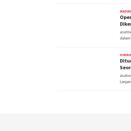
MADUR
Oper
Dike
asato
dalam
HUKRI
Ditu
Seor
asato
Lanjan