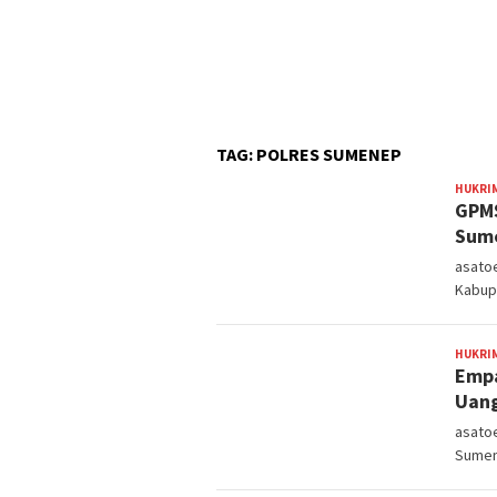
TAG:
POLRES SUMENEP
HUKRI
GPMS
Sume
asatoe
Kabup
HUKRI
Empa
Uang
asato
Sumen