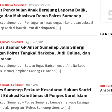
M
,
MADURA
,
SUMENEP
admin
Desember 29, 2025
s Pencabulan Anak Berujung Laporan Balik,
a dan Mahasiswa Demo Polres Sumenep
e.co, Sumenep – Penanganan kasus dugaan kekerasan seksual
dap anak di bawah umur di Kabupaten […]
BERIT
A
,
NEWS
,
SUMENEP
admin
Agustus 5, 2025
as Baanar GP Ansor Sumenep Jalin Sinergi
an Polres Tangkal Narkoba, Judi Online, dan
rasan
.co, Sumenep – Satuan Tugas Barisan Ansor Anti Narkoba
as Baanar) Pimpinan Cabang GP Ansor […]
A
,
NEWS
,
SUMENEP
admin
Mei 7, 2025
KOLOM
,
es Sumenep Perkuat Kesadaran Hukum Santri
Ansor
t Edukasi Kamtibmas di Ponpes Nurul Islam
e.co, Sumenep – Polres Sumenep kembali menyapa kalangan
i melalui program “Polres Sumenep Goes to […]