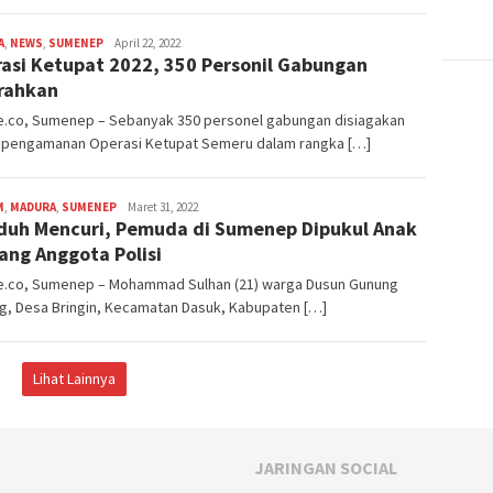
A
,
NEWS
,
SUMENEP
admin
April 22, 2022
asi Ketupat 2022, 350 Personil Gabungan
rahkan
e.co, Sumenep – Sebanyak 350 personel gabungan disiagakan
 pengamanan Operasi Ketupat Semeru dalam rangka […]
M
,
MADURA
,
SUMENEP
admin
Maret 31, 2022
duh Mencuri, Pemuda di Sumenep Dipukul Anak
ang Anggota Polisi
e.co, Sumenep – Mohammad Sulhan (21) warga Dusun Gunung
g, Desa Bringin, Kecamatan Dasuk, Kabupaten […]
Lihat Lainnya
JARINGAN SOCIAL