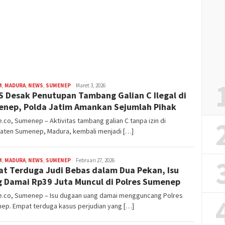
M
,
MADURA
,
NEWS
,
SUMENEP
admin
Maret 3, 2026
 Desak Penutupan Tambang Galian C Ilegal di
nep, Polda Jatim Amankan Sejumlah Pihak
.co, Sumenep – Aktivitas tambang galian C tanpa izin di
aten Sumenep, Madura, kembali menjadi […]
M
,
MADURA
,
NEWS
,
SUMENEP
admin
Februari 27, 2026
t Terduga Judi Bebas dalam Dua Pekan, Isu
 Damai Rp39 Juta Muncul di Polres Sumenep
e.co, Sumenep – Isu dugaan uang damai mengguncang Polres
ep. Empat terduga kasus perjudian yang […]