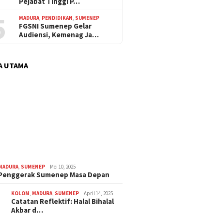
Pejabat Tinggi P…
5
MADURA
,
PENDIDIKAN
,
SUMENEP
FGSNI Sumenep Gelar
Audiensi, Kemenag Ja…
A UTAMA
MADURA
,
SUMENEP
Mei 10, 2025
 Penggerak Sumenep Masa Depan
KOLOM
,
MADURA
,
SUMENEP
April 14, 2025
Catatan Reflektif: Halal Bihalal
Akbar d…