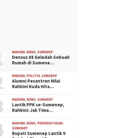
1
MADURA
,
NEWS
,
SUMENEP
Densus 88 Geledah Sebuah
Rumah di Sumene…
2
MADURA
,
POLITIK
,
SUMENEP
Alumni Pesantren Nilai
Rahbini Kuda Hita…
3
MADURA
,
NEWS
,
SUMENEP
Lantik PPK se-Sumenep,
Rahbini: Jak Tima…
4
MADURA
,
NEWS
,
PEMERINTAHAN
,
SUMENEP
Bupati Sumenep Lantik 9