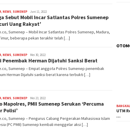
A
,
NEWS
,
SUMENEP
admin
Juni 11, 2022
a Sebut Mobil Incar Satlantas Polres Sumenep
curi Uang Rakyat’
.co, Sumenep – Mobil Incar Satlantas Polres Sumenep, Madura,
imur, beberapa pekan terakhir telah […]
OTOM
A
,
NEWS
,
SUMENEP
admin
Mei 30, 2022
si Penembak Herman Dijatuhi Sanksi Berat
e.co, Sumenep – Empat anggota Polres Sumenep penembak
um Herman Dijatuhi sanksi berat karena terbukti […]
A
,
NEWS
,
SUMENEP
admin
Mei 23, 2022
 Mapolres, PMII Sumenep Serukan ‘Percuma
BANGKA
r Polisi’
UTM Re
…
e.co, Sumenep – Pengurus Cabang Pergerakan Mahasiswa Islam
sia (PC PMII) Sumenep kembali menggelar aksi […]