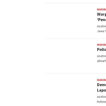
MADUR
Warg
‘Pen
asatoe
Jawa T
MADUR
Poli
asato
almarh
MADUR
Demo
Lapo
asato
Indone