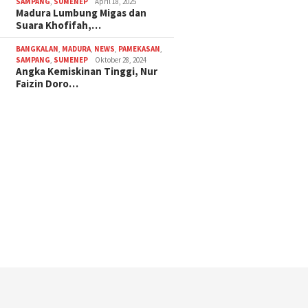
SAMPANG
,
SUMENEP
April 18, 2025
Madura Lumbung Migas dan
Suara Khofifah,…
BANGKALAN
,
MADURA
,
NEWS
,
PAMEKASAN
,
SAMPANG
,
SUMENEP
Oktober 28, 2024
Angka Kemiskinan Tinggi, Nur
Faizin Doro…