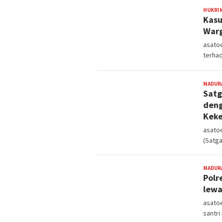
HUKRI
Kasu
Warg
asato
terha
MADUR
Satg
deng
Keke
asatoe
(Satg
MADUR
Polr
lewa
asato
santr