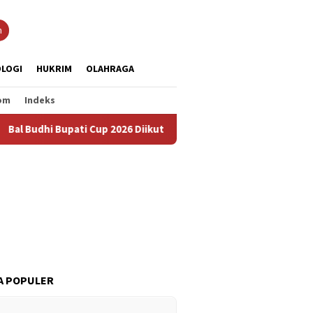
n
LOGI
HUKRIM
OLAHRAGA
om
Indeks
hi Bupati Cup 2026 Diikuti 288 Grup, Jadi Ajang Lestarikan Buda
A POPULER