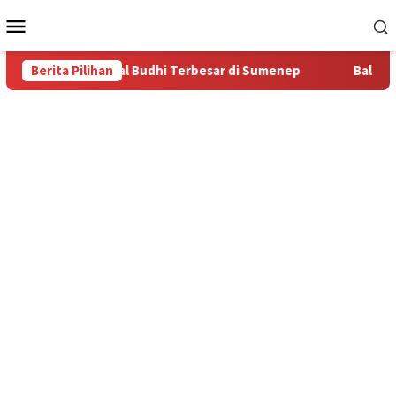
Loncat
Menu
ke
Mobile
konten
iliki Komunitas Bal Budhi Terbesar di Sumenep
Berita Pilihan
Bal Budhi 