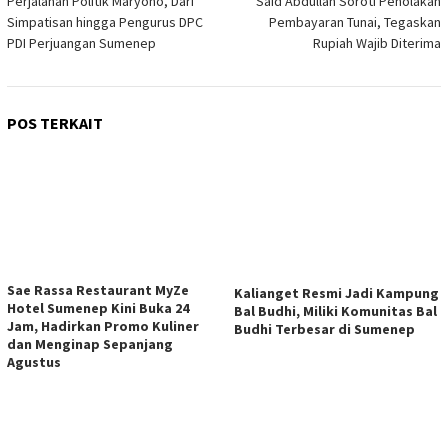
Perjalanan Politik Maryono, Dari
Said Abdullah Soroti Penolakan
pos
Simpatisan hingga Pengurus DPC
Pembayaran Tunai, Tegaskan
PDI Perjuangan Sumenep
Rupiah Wajib Diterima
POS TERKAIT
Sae Rassa Restaurant MyZe
Kalianget Resmi Jadi Kampung
Hotel Sumenep Kini Buka 24
Bal Budhi, Miliki Komunitas Bal
Jam, Hadirkan Promo Kuliner
Budhi Terbesar di Sumenep
dan Menginap Sepanjang
Agustus