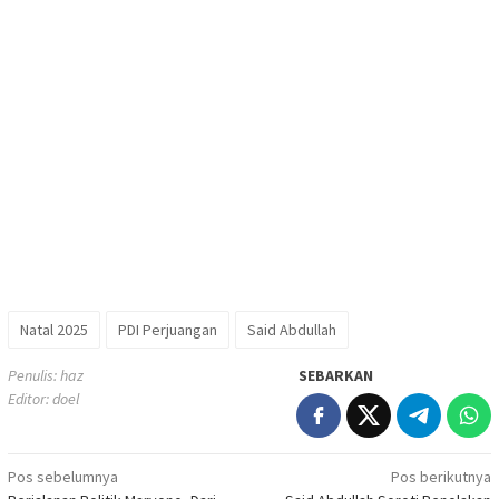
Natal 2025
PDI Perjuangan
Said Abdullah
Penulis: haz
SEBARKAN
Editor: doel
Navigasi
Pos sebelumnya
Pos berikutnya