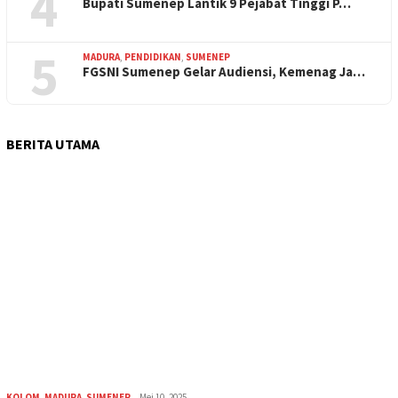
4
Bupati Sumenep Lantik 9 Pejabat Tinggi P…
5
MADURA
,
PENDIDIKAN
,
SUMENEP
FGSNI Sumenep Gelar Audiensi, Kemenag Ja…
BERITA UTAMA
KOLOM
,
MADURA
,
SUMENEP
Mei 10, 2025