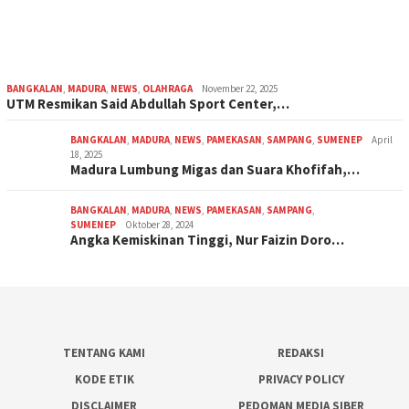
BANGKALAN
,
MADURA
,
NEWS
,
OLAHRAGA
November 22, 2025
UTM Resmikan Said Abdullah Sport Center,…
BANGKALAN
,
MADURA
,
NEWS
,
PAMEKASAN
,
SAMPANG
,
SUMENEP
April
18, 2025
Madura Lumbung Migas dan Suara Khofifah,…
BANGKALAN
,
MADURA
,
NEWS
,
PAMEKASAN
,
SAMPANG
,
SUMENEP
Oktober 28, 2024
Angka Kemiskinan Tinggi, Nur Faizin Doro…
TENTANG KAMI
REDAKSI
KODE ETIK
PRIVACY POLICY
DISCLAIMER
PEDOMAN MEDIA SIBER