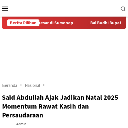
Loncat
Menu
ke
Mobile
konten
Bal Budhi Terbesar di Sumenep
Berita Pilihan
Bal Budhi Bupati Cup 2026
Beranda
Nasional
Said Abdullah Ajak Jadikan Natal 2025
Momentum Rawat Kasih dan
Persaudaraan
Admin