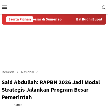
Loncat
Menu
ke
Mobile
konten
Bal Budhi Terbesar di Sumenep
Berita Pilihan
Bal Budhi Bupati Cup 2026
Beranda
Nasional
Said Abdullah: RAPBN 2026 Jadi Modal
Strategis Jalankan Program Besar
Pemerintah
Admin