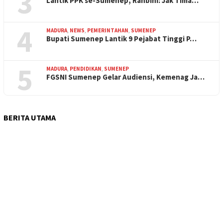
3
Lantik PPK se-Sumenep, Rahbini: Jak Tima…
4
MADURA
,
NEWS
,
PEMERINTAHAN
,
SUMENEP
Bupati Sumenep Lantik 9 Pejabat Tinggi P…
5
MADURA
,
PENDIDIKAN
,
SUMENEP
FGSNI Sumenep Gelar Audiensi, Kemenag Ja…
BERITA UTAMA