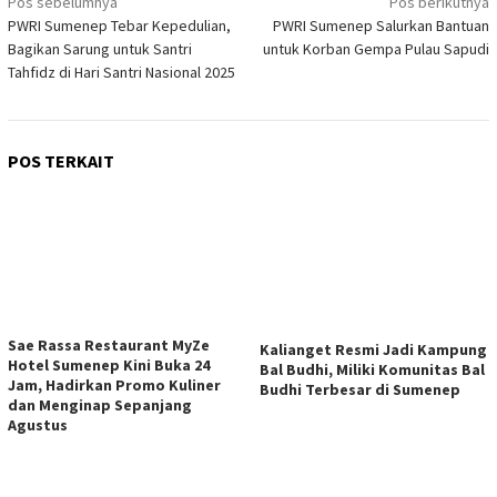
Navigasi
Pos sebelumnya
Pos berikutnya
PWRI Sumenep Tebar Kepedulian,
PWRI Sumenep Salurkan Bantuan
pos
Bagikan Sarung untuk Santri
untuk Korban Gempa Pulau Sapudi
Tahfidz di Hari Santri Nasional 2025
POS TERKAIT
Sae Rassa Restaurant MyZe
Kalianget Resmi Jadi Kampung
Hotel Sumenep Kini Buka 24
Bal Budhi, Miliki Komunitas Bal
Jam, Hadirkan Promo Kuliner
Budhi Terbesar di Sumenep
dan Menginap Sepanjang
Agustus