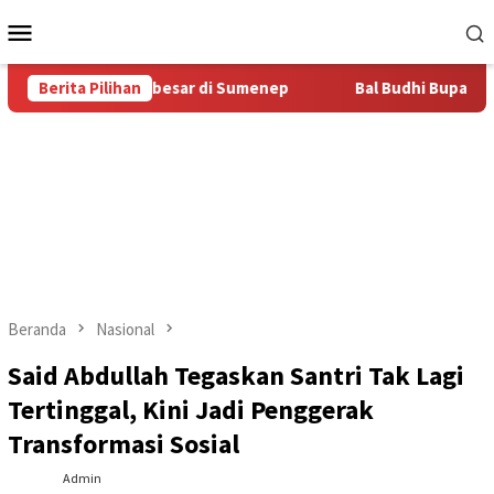
Loncat
Menu
ke
Mobile
konten
as Bal Budhi Terbesar di Sumenep
Berita Pilihan
Bal Budhi Bupati Cup 20
Beranda
Nasional
Said Abdullah Tegaskan Santri Tak Lagi
Tertinggal, Kini Jadi Penggerak
Transformasi Sosial
Admin