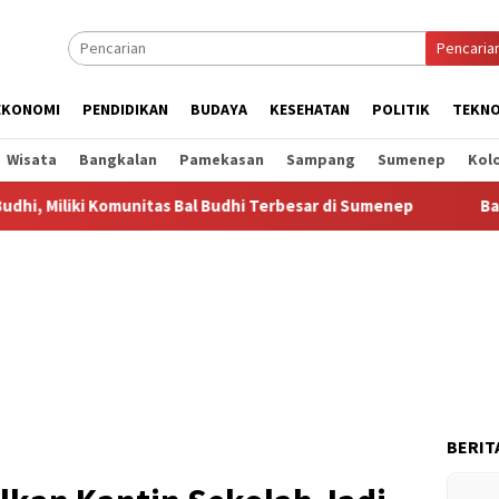
Pencaria
EKONOMI
PENDIDIKAN
BUDAYA
KESEHATAN
POLITIK
TEKNO
Wisata
Bangkalan
Pamekasan
Sampang
Sumenep
Kol
Komunitas Bal Budhi Terbesar di Sumenep
Bal Budhi Bupati
BERIT