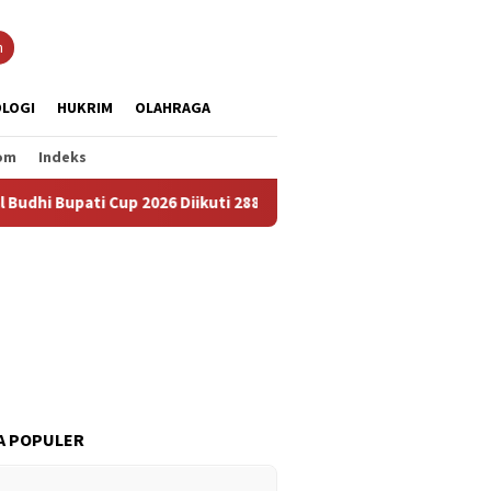
n
LOGI
HUKRIM
OLAHRAGA
om
Indeks
 Cup 2026 Diikuti 288 Grup, Jadi Ajang Lestarikan Budaya dan Pe
A POPULER