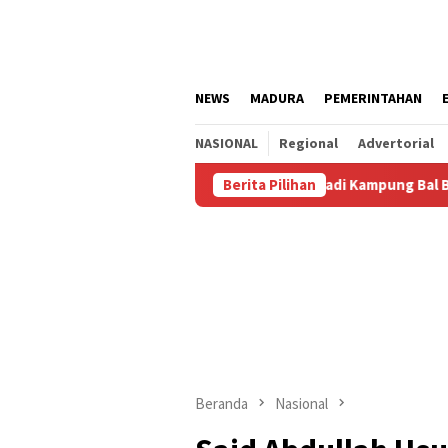
Loncat
ke
konten
NEWS
MADURA
PEMERINTAHAN
NASIONAL
Regional
Advertorial
Agustus
Kalianget Resmi Jadi Kampung Bal Budhi, Miliki 
Berita Pilihan
Beranda
Nasional