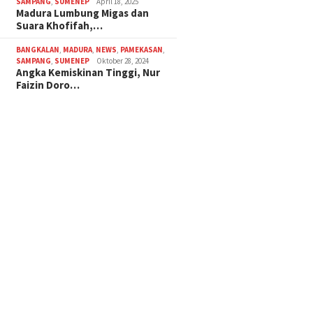
SAMPANG
,
SUMENEP
April 18, 2025
Madura Lumbung Migas dan
Suara Khofifah,…
BANGKALAN
,
MADURA
,
NEWS
,
PAMEKASAN
,
SAMPANG
,
SUMENEP
Oktober 28, 2024
Angka Kemiskinan Tinggi, Nur
Faizin Doro…