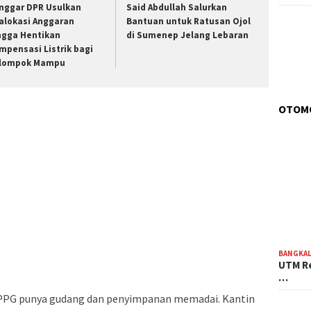
nggar DPR Usulkan
Said Abdullah Salurkan
alokasi Anggaran
Bantuan untuk Ratusan Ojol
ngga Hentikan
di Sumenep Jelang Lebaran
mpensasi Listrik bagi
lompok Mampu
OTOM
BANGKA
UTM Re
…
n SPPG punya gudang dan penyimpanan memadai. Kantin