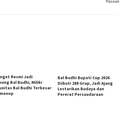
Pasean
anget Resmi Jadi
Bal Budhi Bupati Cup 2026
ung Bal Budhi, Miliki
Diikuti 288 Grup, Jadi Ajang
nitas Bal Budhi Terbesar
Lestarikan Budaya dan
umenep
Pererat Persaudaraan