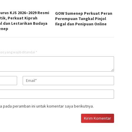
urus KJS 2026–2029 Resmi
GOW Sumenep Perkuat Peran
ntik, Perkuat Kiprah
Perempuan Tangkal Pinjol
al dan Lestarikan Budaya
Ilegal dan Penipuan Online
enep
as yang wajib ditandai
*
a pada peramban ini untuk komentar saya berikutnya.