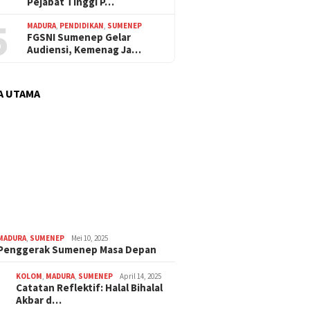
Pejabat Tinggi P…
5
MADURA
,
PENDIDIKAN
,
SUMENEP
FGSNI Sumenep Gelar
Audiensi, Kemenag Ja…
A UTAMA
MADURA
,
SUMENEP
Mei 10, 2025
 Penggerak Sumenep Masa Depan
KOLOM
,
MADURA
,
SUMENEP
April 14, 2025
Catatan Reflektif: Halal Bihalal
Akbar d…