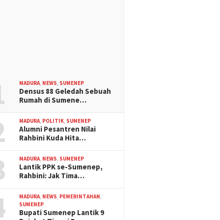
1
MADURA
,
NEWS
,
SUMENEP
Densus 88 Geledah Sebuah
Rumah di Sumene…
2
MADURA
,
POLITIK
,
SUMENEP
Alumni Pesantren Nilai
Rahbini Kuda Hita…
3
MADURA
,
NEWS
,
SUMENEP
Lantik PPK se-Sumenep,
Rahbini: Jak Tima…
4
MADURA
,
NEWS
,
PEMERINTAHAN
,
SUMENEP
Bupati Sumenep Lantik 9