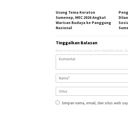
Usung Tema Keraton
Peng
Sumenep, MEC 2026 Angkat
Dila
Warisan Budaya ke Panggung
Sosi
Nasional
Sum
Tinggalkan Balasan
Alamat email Anda tidak akan dipublikasikan.
Ru
Simpan nama, email, dan situs web say