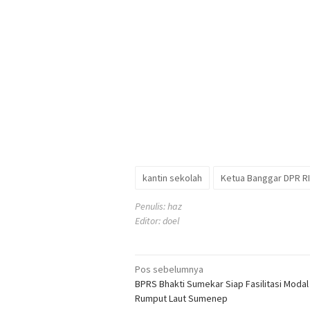
kantin sekolah
Ketua Banggar DPR RI
Penulis: haz
Editor: doel
Navigasi
Pos sebelumnya
BPRS Bhakti Sumekar Siap Fasilitasi Modal
pos
Rumput Laut Sumenep