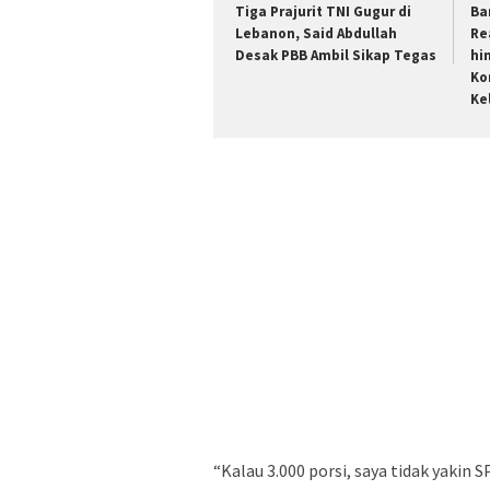
Tiga Prajurit TNI Gugur di
Ba
Lebanon, Said Abdullah
Re
Desak PBB Ambil Sikap Tegas
hi
Ko
Ke
“Kalau 3.000 porsi, saya tidak yaki