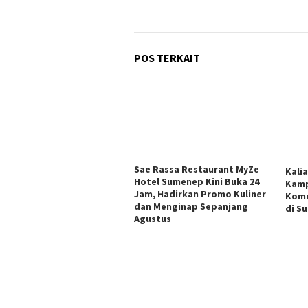
POS TERKAIT
Sae Rassa Restaurant MyZe
Kali
Hotel Sumenep Kini Buka 24
Kamp
Jam, Hadirkan Promo Kuliner
Komu
dan Menginap Sepanjang
di S
Agustus