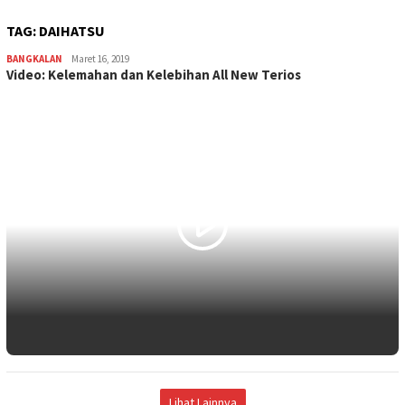
TAG:
DAIHATSU
BANGKALAN
admin
Maret 16, 2019
Video: Kelemahan dan Kelebihan All New Terios
Lihat Lainnya