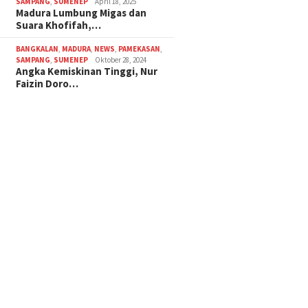
SAMPANG
,
SUMENEP
April 18, 2025
Madura Lumbung Migas dan
Suara Khofifah,…
BANGKALAN
,
MADURA
,
NEWS
,
PAMEKASAN
,
SAMPANG
,
SUMENEP
Oktober 28, 2024
Angka Kemiskinan Tinggi, Nur
Faizin Doro…