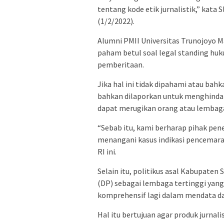
tentang kode etik jurnalistik,” kata 
(1/2/2022).
Alumni PMII Universitas Trunojoyo M
paham betul soal legal standing huk
pemberitaan.
Jika hal ini tidak dipahami atau bah
bahkan dilaporkan untuk menghindar
dapat merugikan orang atau lembag
“Sebab itu, kami berharap pihak pe
menangani kasus indikasi pencemaran
RI ini.
Selain itu, politikus asal Kabupate
(DP) sebagai lembaga tertinggi yan
komprehensif lagi dalam mendata d
Hal itu bertujuan agar produk jurnal