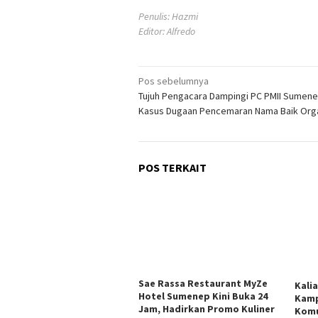
Penulis: Hazmi
Editor: Alfredo
Navigasi
Pos sebelumnya
Tujuh Pengacara Dampingi PC PMII Sumen
pos
Kasus Dugaan Pencemaran Nama Baik Orga
POS TERKAIT
Sae Rassa Restaurant MyZe
Kali
Hotel Sumenep Kini Buka 24
Kamp
Jam, Hadirkan Promo Kuliner
Komu