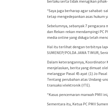
berlaku serta tidak merugikan pihak-
“Saya juga berharap agar sahabat-s
tetap mengedepankan asas hukum yan
Sebelumnya, sebanyak 7 pengacara 
dan Rekan-rekan mendampingi PC PM
media online yang diduga telah men
Hal itu terlihat dengan terbitnya 
SUMENEP/POLDA JAWA TIMUR, Senin t
Dalam keterangannya, Koordinator 
menjelaskan, berita yang dimuat oleh
melanggar Pasal 45 ayat (1) Jo Pasa
Tentang perubahan atas Undang-und
transaksi elektronik (ITE).
“Kasus pencemaran marwah PMII ini, 
Sementara itu, Ketua PC PMII Sumen