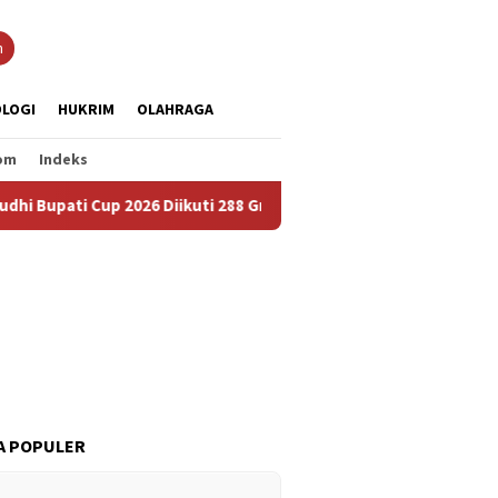
n
LOGI
HUKRIM
OLAHRAGA
om
Indeks
 2026 Diikuti 288 Grup, Jadi Ajang Lestarikan Budaya dan Pererat
A POPULER