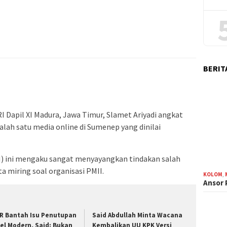
BERIT
 Dapil XI Madura, Jawa Timur, Slamet Ariyadi angkat
alah satu media online di Sumenep yang dinilai
AN) ini mengaku sangat menyayangkan tindakan salah
a miring soal organisasi PMII.
KOLOM
,
Ansor
R Bantah Isu Penutupan
Said Abdullah Minta Wacana
tel Modern, Said: Bukan
Kembalikan UU KPK Versi