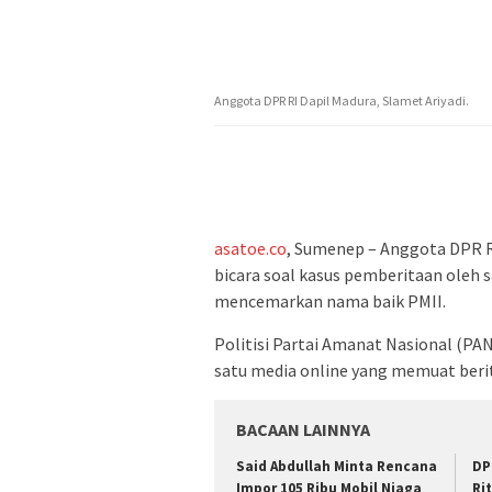
Anggota DPR RI Dapil Madura, Slamet Ariyadi.
asatoe.co
, Sumenep – Anggota DPR RI
bicara soal kasus pemberitaan oleh s
mencemarkan nama baik PMII.
Politisi Partai Amanat Nasional (P
satu media online yang memuat berit
BACAAN LAINNYA
Said Abdullah Minta Rencana
DP
Impor 105 Ribu Mobil Niaga
Ri