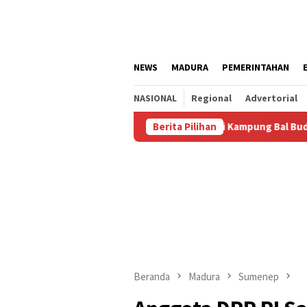
Loncat
ke
konten
NEWS
MADURA
PEMERINTAHAN
NASIONAL
Regional
Advertorial
us
Kalianget Resmi Jadi Kampung Bal Budhi, Miliki Komun
Berita Pilihan
Beranda
Madura
Sumenep