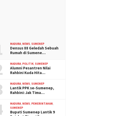
1
MADURA
,
NEWS
,
SUMENEP
Densus 88 Geledah Sebuah
Rumah di Sumene…
2
MADURA
,
POLITIK
,
SUMENEP
Alumni Pesantren Nilai
Rahbini Kuda Hita…
3
MADURA
,
NEWS
,
SUMENEP
Lantik PPK se-Sumenep,
Rahbini: Jak Tima…
4
MADURA
,
NEWS
,
PEMERINTAHAN
,
SUMENEP
Bupati Sumenep Lantik 9