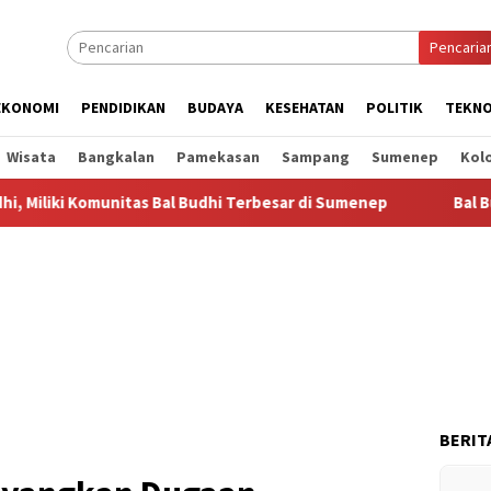
Pencaria
EKONOMI
PENDIDIKAN
BUDAYA
KESEHATAN
POLITIK
TEKNO
Wisata
Bangkalan
Pamekasan
Sampang
Sumenep
Kol
itas Bal Budhi Terbesar di Sumenep
Bal Budhi Bupati Cup
BERIT