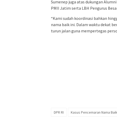
Sumenep juga atas dukungan Alumni 
PMII Jatim serta LBH Pengurus Besar
“Kami sudah koordinasi bahkan hin
nama baik ini. Dalam waktu dekat be
turun jalan guna mempertegas persoal
DPR RI
Kasus Pencemaran Nama Bai