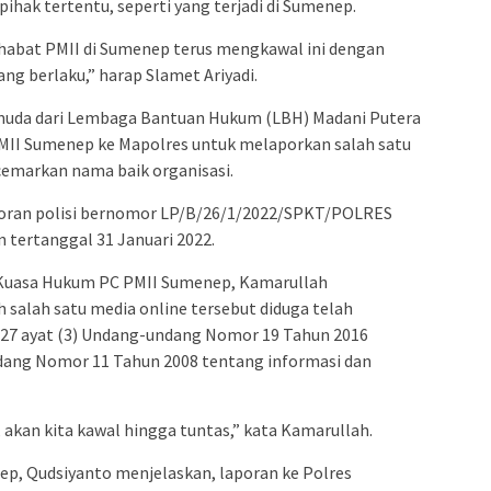
pihak tertentu, seperti yang terjadi di Sumenep.
ahabat PMII di Sumenep terus mengkawal ini dengan
g berlaku,” harap Slamet Ariyadi.
muda dari Lembaga Bantuan Hukum (LBH) Madani Putera
II Sumenep ke Mapolres untuk melaporkan salah satu
cemarkan nama baik organisasi.
laporan polisi bernomor LP/B/26/1/2022/SPKT/POLRES
ertanggal 31 Januari 2022.
Kuasa Hukum PC PMII Sumenep, Kamarullah
 salah satu media online tersebut diduga telah
l 27 ayat (3) Undang-undang Nomor 19 Tahun 2016
ang Nomor 11 Tahun 2008 tentang informasi dan
akan kita kawal hingga tuntas,” kata Kamarullah.
ep, Qudsiyanto menjelaskan, laporan ke Polres