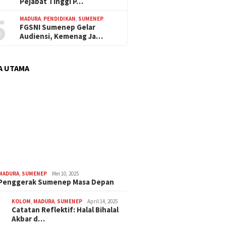
Pejabat Tinggi P…
5
MADURA
,
PENDIDIKAN
,
SUMENEP
FGSNI Sumenep Gelar
Audiensi, Kemenag Ja…
A UTAMA
MADURA
,
SUMENEP
Mei 10, 2025
 Penggerak Sumenep Masa Depan
KOLOM
,
MADURA
,
SUMENEP
April 14, 2025
Catatan Reflektif: Halal Bihalal
Akbar d…