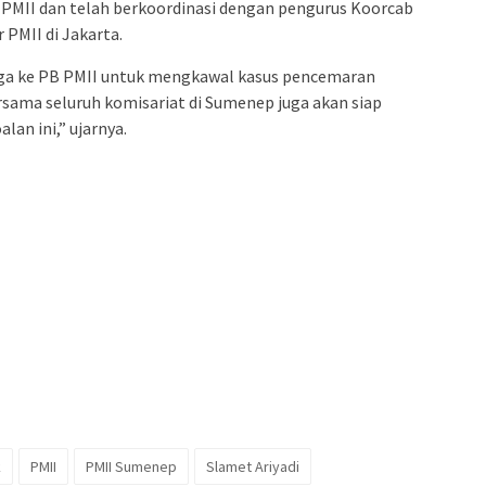
PMII dan telah berkoordinasi dengan pengurus Koorcab
 PMII di Jakarta.
gga ke PB PMII untuk mengkawal kasus pencemaran
rsama seluruh komisariat di Sumenep juga akan siap
an ini,” ujarnya.
k
PMII
PMII Sumenep
Slamet Ariyadi