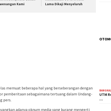
wenangan Kami
Lama Dikaji Menyeluruh
OTOM
jelas memuat beberapa hal yang berseberangan dengan
BANGKA
ridor pemberitaan sebagaimana tertuang dalam Undang-
UTM Re
…
g pers.
enyangkan adanya oknum media yang kurang mengerti