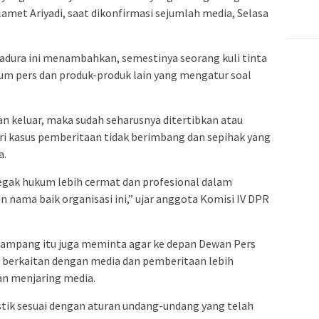
Slamet Ariyadi, saat dikonfirmasi sejumlah media, Selasa
adura ini menambahkan, semestinya seorang kuli tinta
um pers dan produk-produk lain yang mengatur soal
kan keluar, maka sudah seharusnya ditertibkan atau
i kasus pemberitaan tidak berimbang dan sepihak yang
a.
negak hukum lebih cermat dan profesional dalam
 nama baik organisasi ini,” ujar anggota Komisi IV DPR
n Sampang itu juga meminta agar ke depan Dewan Pers
g berkaitan dengan media dan pemberitaan lebih
an menjaring media.
istik sesuai dengan aturan undang-undang yang telah