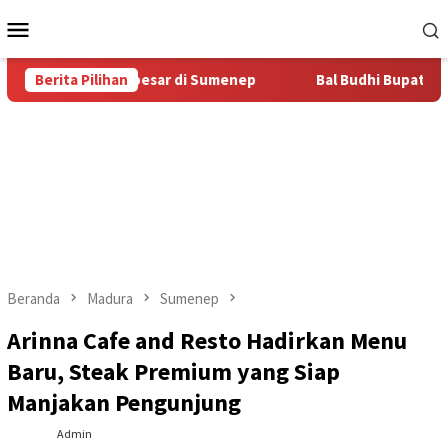
Loncat
Menu
ke
Mobile
konten
Bal Budhi Terbesar di Sumenep
Berita Pilihan
Bal Budhi Bupati Cup 2026
Beranda
Madura
Sumenep
Arinna Cafe and Resto Hadirkan Menu
Baru, Steak Premium yang Siap
Manjakan Pengunjung
Admin