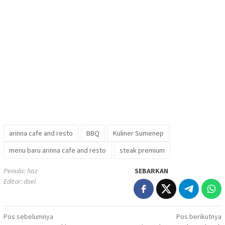
arinna cafe and resto
BBQ
Kuliner Sumenep
menu baru arinna cafe and resto
steak premium
Penulis: haz
SEBARKAN
Editor: doel
Navigasi
Pos sebelumnya
Pos berikutnya