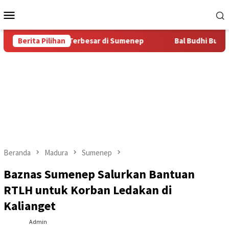
Loncat
Menu
ke
Mobile
konten
tas Bal Budhi Terbesar di Sumenep
Berita Pilihan
Bal Budhi Bupati Cup 
Beranda
Madura
Sumenep
Baznas Sumenep Salurkan Bantuan
RTLH untuk Korban Ledakan di
Kalianget
Admin