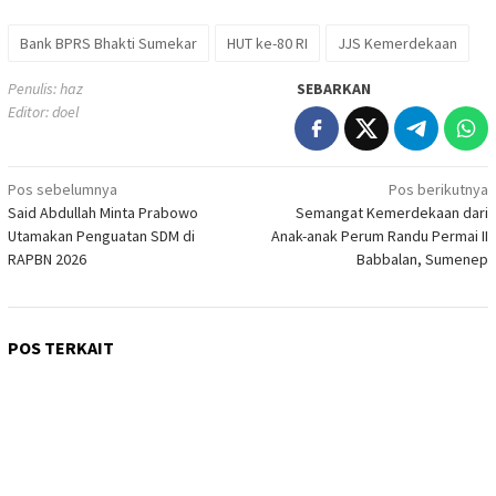
Bank BPRS Bhakti Sumekar
HUT ke-80 RI
JJS Kemerdekaan
Penulis: haz
SEBARKAN
Editor: doel
Navigasi
Pos sebelumnya
Pos berikutnya
Said Abdullah Minta Prabowo
Semangat Kemerdekaan dari
pos
Utamakan Penguatan SDM di
Anak-anak Perum Randu Permai II
RAPBN 2026
Babbalan, Sumenep
POS TERKAIT