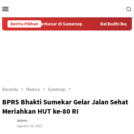
Loncat
Menu
ke
Mobile
konten
as Bal Budhi Terbesar di Sumenep
Berita Pilihan
Bal Budhi Bupati Cup 2
Beranda
Madura
Sumenep
BPRS Bhakti Sumekar Gelar Jalan Sehat
Meriahkan HUT ke-80 RI
Admin
Agustus 16, 2025