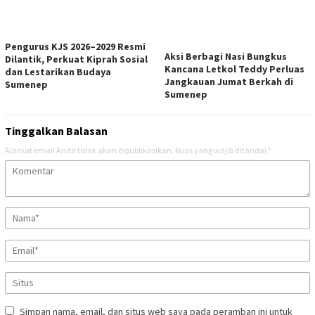
Pengurus KJS 2026–2029 Resmi
Aksi Berbagi Nasi Bungkus
Dilantik, Perkuat Kiprah Sosial
Kancana Letkol Teddy Perluas
dan Lestarikan Budaya
Jangkauan Jumat Berkah di
Sumenep
Sumenep
Tinggalkan Balasan
Alamat email Anda tidak akan dipublikasikan.
Ruas yang wajib ditandai
*
Simpan nama, email, dan situs web saya pada peramban ini untuk