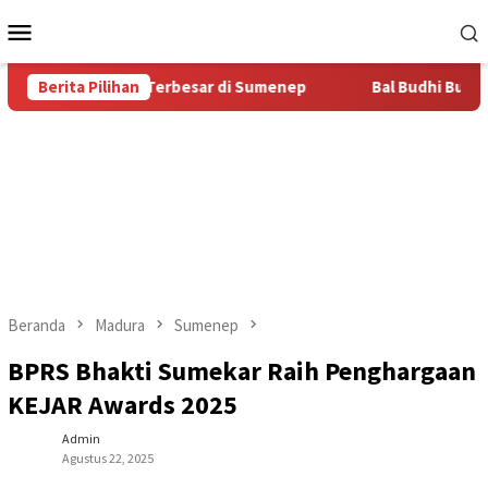
Loncat
Menu
ke
Mobile
konten
tas Bal Budhi Terbesar di Sumenep
Berita Pilihan
Bal Budhi Bupati Cup 
Beranda
Madura
Sumenep
BPRS Bhakti Sumekar Raih Penghargaan
KEJAR Awards 2025
Admin
Agustus 22, 2025