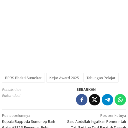
BPRS Bhakti Sumekar
Kejar Award 2025
Tabungan Pelajar
Penulis: haz
SEBARKAN
Editor: doel
Navigasi
Pos sebelumnya
Pos berikutnya
Kepala Bappeda Sumenep Raih
Said Abdullah Ingatkan Pemerintah
pos
Gelar ASEAN Engineer, Bukti
Tak Naikkan Tarif Pajak di Tengah