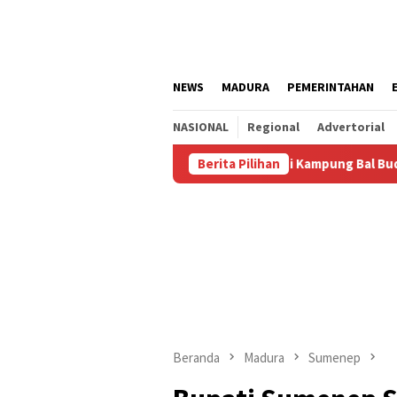
Loncat
ke
konten
NEWS
MADURA
PEMERINTAHAN
NASIONAL
Regional
Advertorial
ustus
Kalianget Resmi Jadi Kampung Bal Budhi, Miliki Ko
Berita Pilihan
Beranda
Madura
Sumenep