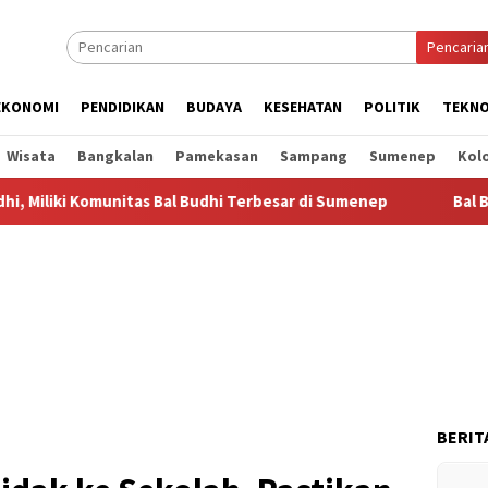
Pencaria
EKONOMI
PENDIDIKAN
BUDAYA
KESEHATAN
POLITIK
TEKNO
Wisata
Bangkalan
Pamekasan
Sampang
Sumenep
Kol
munitas Bal Budhi Terbesar di Sumenep
Bal Budhi Bupati 
BERIT