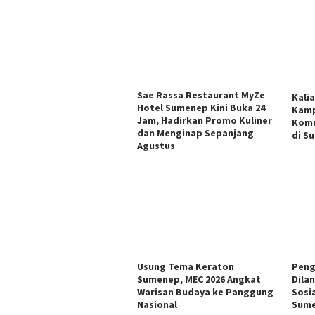
Sae Rassa Restaurant MyZe
Kali
Hotel Sumenep Kini Buka 24
Kamp
Jam, Hadirkan Promo Kuliner
Komu
dan Menginap Sepanjang
di S
Agustus
Usung Tema Keraton
Peng
Sumenep, MEC 2026 Angkat
Dila
Warisan Budaya ke Panggung
Sosi
Nasional
Sum