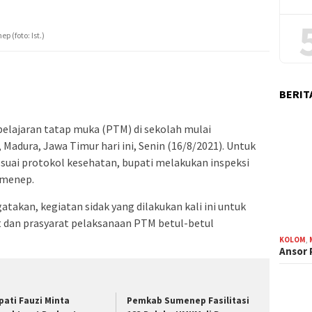
 (foto: Ist.)
BERIT
elajaran tatap muka (PTM) di sekolah mulai
Madura, Jawa Timur hari ini, Senin (16/8/2021). Untuk
uai protokol kesehatan, bupati melakukan inspeksi
umenep.
akan, kegiatan sidak yang dilakukan kali ini untuk
 dan prasyarat pelaksanaan PTM betul-betul
KOLOM
,
Ansor
pati Fauzi Minta
Pemkab Sumenep Fasilitasi