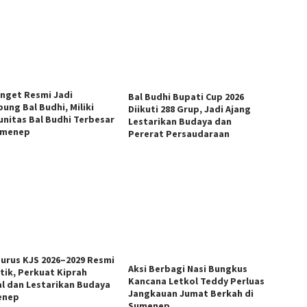
anget Resmi Jadi
Bal Budhi Bupati Cup 2026
ung Bal Budhi, Miliki
Diikuti 288 Grup, Jadi Ajang
nitas Bal Budhi Terbesar
Lestarikan Budaya dan
umenep
Pererat Persaudaraan
urus KJS 2026–2029 Resmi
Aksi Berbagi Nasi Bungkus
ntik, Perkuat Kiprah
Kancana Letkol Teddy Perluas
al dan Lestarikan Budaya
Jangkauan Jumat Berkah di
enep
Sumenep