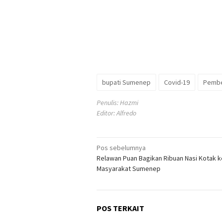
bupati Sumenep
Covid-19
Pembe
Penulis: Hazmi
Editor: Alfredo
Navigasi
Pos sebelumnya
Relawan Puan Bagikan Ribuan Nasi Kotak k
pos
Masyarakat Sumenep
POS TERKAIT