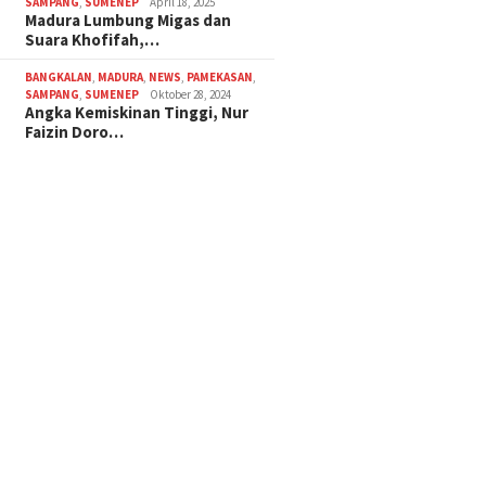
SAMPANG
,
SUMENEP
April 18, 2025
Madura Lumbung Migas dan
Suara Khofifah,…
BANGKALAN
,
MADURA
,
NEWS
,
PAMEKASAN
,
SAMPANG
,
SUMENEP
Oktober 28, 2024
Angka Kemiskinan Tinggi, Nur
Faizin Doro…