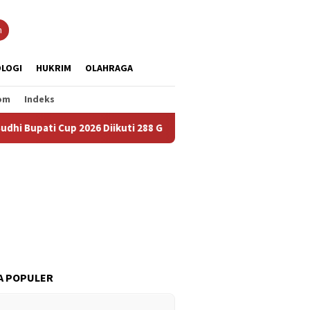
n
LOGI
HUKRIM
OLAHRAGA
om
Indeks
Cup 2026 Diikuti 288 Grup, Jadi Ajang Lestarikan Budaya dan Pere
A POPULER