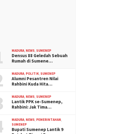
1
MADURA
,
NEWS
,
SUMENEP
Densus 88 Geledah Sebuah
Rumah di Sumene…
2
MADURA
,
POLITIK
,
SUMENEP
Alumni Pesantren Nilai
Rahbini Kuda Hita…
3
MADURA
,
NEWS
,
SUMENEP
Lantik PPK se-Sumenep,
Rahbini: Jak Tima…
4
MADURA
,
NEWS
,
PEMERINTAHAN
,
SUMENEP
Bupati Sumenep Lantik 9