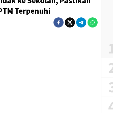
idak ke Sekolah, Pastikan
 PTM Terpenuhi