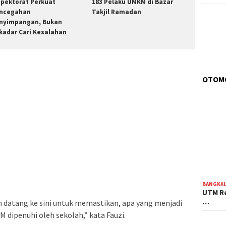
spektorat Perkuat
183 Pelaku UMKM di Bazar
ncegahan
Takjil Ramadan
nyimpangan, Bukan
kadar Cari Kesalahan
OTOM
BANGKA
UTM Re
…
ah datang ke sini untuk memastikan, apa yang menjadi
 dipenuhi oleh sekolah,” kata Fauzi.