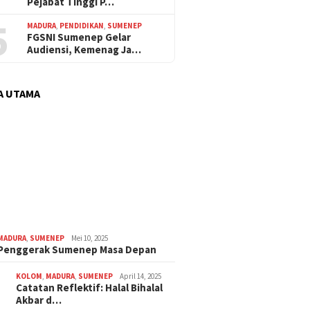
Pejabat Tinggi P…
5
MADURA
,
PENDIDIKAN
,
SUMENEP
FGSNI Sumenep Gelar
Audiensi, Kemenag Ja…
A UTAMA
MADURA
,
SUMENEP
Mei 10, 2025
 Penggerak Sumenep Masa Depan
KOLOM
,
MADURA
,
SUMENEP
April 14, 2025
Catatan Reflektif: Halal Bihalal
Akbar d…