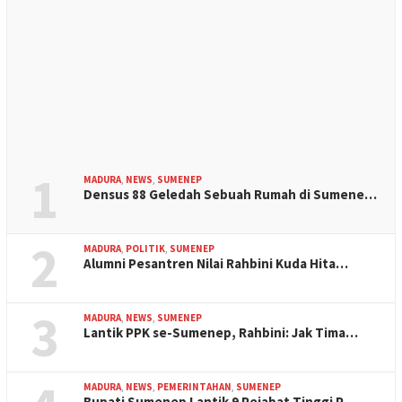
1
MADURA
,
NEWS
,
SUMENEP
Densus 88 Geledah Sebuah Rumah di Sumene…
2
MADURA
,
POLITIK
,
SUMENEP
Alumni Pesantren Nilai Rahbini Kuda Hita…
3
MADURA
,
NEWS
,
SUMENEP
Lantik PPK se-Sumenep, Rahbini: Jak Tima…
MADURA
,
NEWS
,
PEMERINTAHAN
,
SUMENEP
Bupati Sumenep Lantik 9 Pejabat Tinggi P…