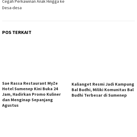
Cegah Perkawinan Anak Hingga ke
Desa-desa
POS TERKAIT
Sae Rassa Restaurant MyZe
Kalianget Resmi Jadi Kampung
Hotel Sumenep Kini Buka 24
Bal Budhi, Miliki Komunitas Bal
Jam, Hadirkan Promo Kuliner
Budhi Terbesar di Sumenep
dan Menginap Sepanjang
Agustus