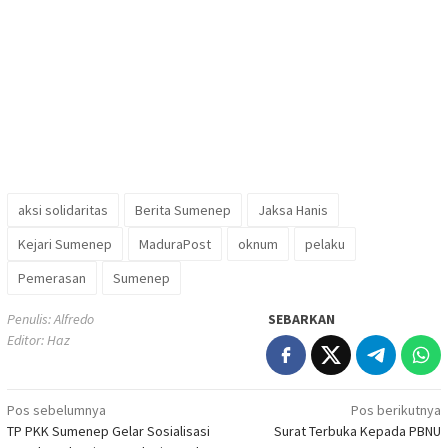
aksi solidaritas
Berita Sumenep
Jaksa Hanis
Kejari Sumenep
MaduraPost
oknum
pelaku
Pemerasan
Sumenep
Penulis: Alfredo
SEBARKAN
Editor: Haz
Navigasi
Pos sebelumnya
Pos berikutnya
TP PKK Sumenep Gelar Sosialisasi
Surat Terbuka Kepada PBNU
pos