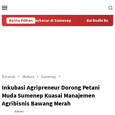
Loncat
Menu
ke
Mobile
konten
tas Bal Budhi Terbesar di Sumenep
Berita Pilihan
Bal Budhi Bupati Cup 2
Beranda
Madura
Sumenep
Inkubasi Agripreneur Dorong Petani
Muda Sumenep Kuasai Manajemen
Agribisnis Bawang Merah
Admin