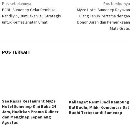
Navigasi
Pos sebelumnya
Pos berikutnya
PCNU Sumenep Gelar Rembuk
Myze Hotel Sumenep Rayakan
pos
Nahdliyin, Rumuskan Isu Strategis
Ulang Tahun Pertama dengan
untuk Kemaslahatan Umat
Donor Darah dan Pemeriksaan
Mata Gratis
POS TERKAIT
Sae Rassa Restaurant MyZe
Kalianget Resmi Jadi Kampung
Hotel Sumenep Kini Buka 24
Bal Budhi, Miliki Komunitas Bal
Jam, Hadirkan Promo Kuliner
Budhi Terbesar di Sumenep
dan Menginap Sepanjang
Agustus