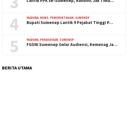
3
Lantik PPK se-Sumenep, Rahbini: Jak Tima…
4
MADURA
,
NEWS
,
PEMERINTAHAN
,
SUMENEP
Bupati Sumenep Lantik 9 Pejabat Tinggi P…
5
MADURA
,
PENDIDIKAN
,
SUMENEP
FGSNI Sumenep Gelar Audiensi, Kemenag Ja…
BERITA UTAMA