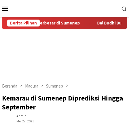
Loncat
Menu
ke
Mobile
konten
tas Bal Budhi Terbesar di Sumenep
Berita Pilihan
Bal Budhi Bupati Cup 2
Beranda
Madura
Sumenep
Kemarau di Sumenep Diprediksi Hingga
September
Admin
Mei 27, 2021