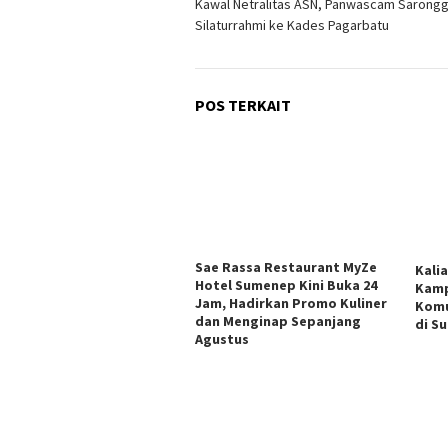
Kawal Netralitas ASN, Panwascam Sarongg
pos
Silaturrahmi ke Kades Pagarbatu
POS TERKAIT
Sae Rassa Restaurant MyZe
Kali
Hotel Sumenep Kini Buka 24
Kamp
Jam, Hadirkan Promo Kuliner
Komu
dan Menginap Sepanjang
di S
Agustus