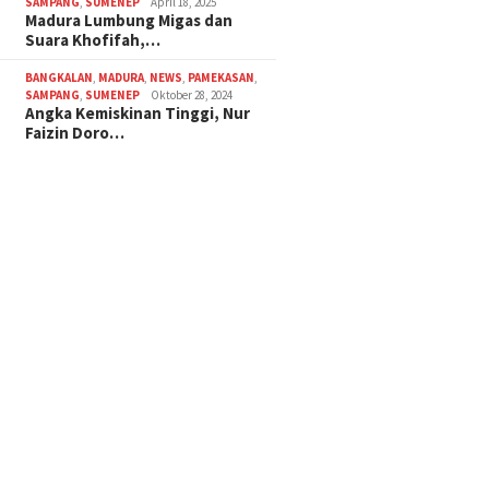
SAMPANG
,
SUMENEP
April 18, 2025
Madura Lumbung Migas dan
Suara Khofifah,…
BANGKALAN
,
MADURA
,
NEWS
,
PAMEKASAN
,
SAMPANG
,
SUMENEP
Oktober 28, 2024
Angka Kemiskinan Tinggi, Nur
Faizin Doro…