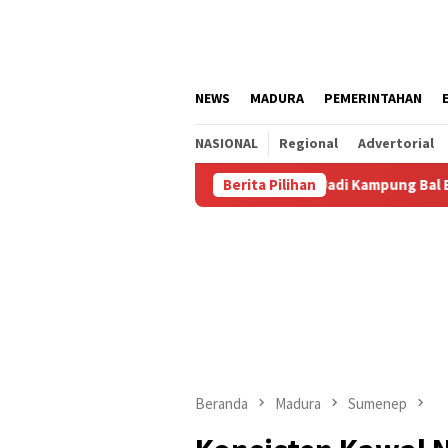
Loncat
ke
konten
NEWS
MADURA
PEMERINTAHAN
NASIONAL
Regional
Advertorial
 Agustus
Kalianget Resmi Jadi Kampung Bal Budhi, Miliki
Berita Pilihan
Beranda
Madura
Sumenep