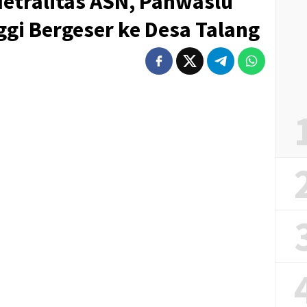
etralitas ASN, Panwaslu
gi Bergeser ke Desa Talang