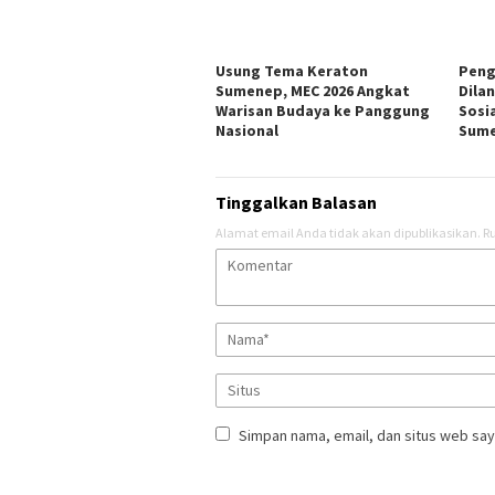
Usung Tema Keraton
Peng
Sumenep, MEC 2026 Angkat
Dila
Warisan Budaya ke Panggung
Sosi
Nasional
Sum
Tinggalkan Balasan
Alamat email Anda tidak akan dipublikasikan.
Ru
Simpan nama, email, dan situs web say