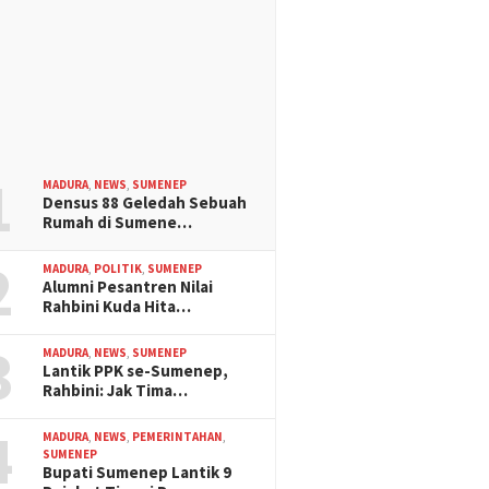
1
MADURA
,
NEWS
,
SUMENEP
Densus 88 Geledah Sebuah
Rumah di Sumene…
2
MADURA
,
POLITIK
,
SUMENEP
Alumni Pesantren Nilai
Rahbini Kuda Hita…
3
MADURA
,
NEWS
,
SUMENEP
Lantik PPK se-Sumenep,
Rahbini: Jak Tima…
4
MADURA
,
NEWS
,
PEMERINTAHAN
,
SUMENEP
Bupati Sumenep Lantik 9