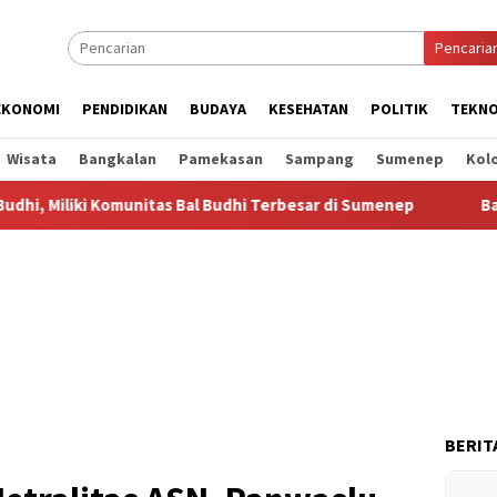
Pencaria
EKONOMI
PENDIDIKAN
BUDAYA
KESEHATAN
POLITIK
TEKNO
Wisata
Bangkalan
Pamekasan
Sampang
Sumenep
Kol
 Komunitas Bal Budhi Terbesar di Sumenep
Bal Budhi Bupat
BERIT