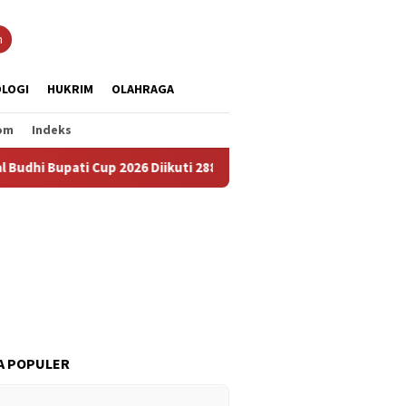
n
LOGI
HUKRIM
OLAHRAGA
om
Indeks
i Cup 2026 Diikuti 288 Grup, Jadi Ajang Lestarikan Budaya dan P
A POPULER