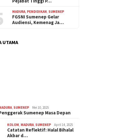
Pejabat Tinggi P…
5
MADURA
,
PENDIDIKAN
,
SUMENEP
FGSNI Sumenep Gelar
Audiensi, Kemenag Ja…
A UTAMA
MADURA
,
SUMENEP
Mei 10, 2025
 Penggerak Sumenep Masa Depan
KOLOM
,
MADURA
,
SUMENEP
April 14, 2025
Catatan Reflektif: Halal Bihalal
Akbar d…