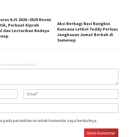
urus KJS 2026–2029 Resmi
Aksi Berbagi Nasi Bungkus
ntik, Perkuat Kiprah
Kancana Letkol Teddy Perluas
al dan Lestarikan Budaya
Jangkauan Jumat Berkah di
enep
Sumenep
as yang wajib ditandai
*
a pada peramban ini untuk komentar saya berikutnya.