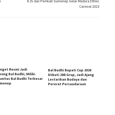
i
KJS dan Pemkab Sumenep Gelar Madura Ethnic
Carnival 2023
anget Resmi Jadi
Bal Budhi Bupati Cup 2026
ung Bal Budhi, Miliki
Diikuti 288 Grup, Jadi Ajang
nitas Bal Budhi Terbesar
Lestarikan Budaya dan
umenep
Pererat Persaudaraan