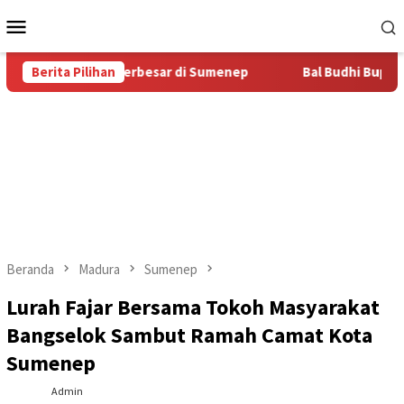
Loncat
Menu
ke
Mobile
konten
tas Bal Budhi Terbesar di Sumenep
Berita Pilihan
Bal Budhi Bupati Cup 2
Beranda
Madura
Sumenep
Lurah Fajar Bersama Tokoh Masyarakat
Bangselok Sambut Ramah Camat Kota
Sumenep
Admin