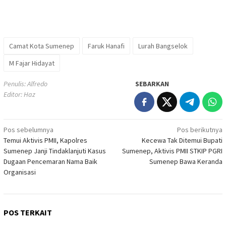
Camat Kota Sumenep
Faruk Hanafi
Lurah Bangselok
M Fajar Hidayat
Penulis: Alfredo
SEBARKAN
Editor: Haz
Navigasi
Pos sebelumnya
Pos berikutnya
Temui Aktivis PMII, Kapolres
Kecewa Tak Ditemui Bupati
pos
Sumenep Janji Tindaklanjuti Kasus
Sumenep, Aktivis PMII STKIP PGRI
Dugaan Pencemaran Nama Baik
Sumenep Bawa Keranda
Organisasi
POS TERKAIT