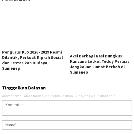
Pengurus KJS 2026–2029 Resmi
Aksi Berbagi Nasi Bungkus
Dilantik, Perkuat Kiprah Sosial
Kancana Letkol Teddy Perluas
dan Lestarikan Budaya
Jangkauan Jumat Berkah di
Sumenep
Sumenep
Tinggalkan Balasan
Alamat email Anda tidak akan dipublikasikan.
Ruas yang wajib ditandai
*