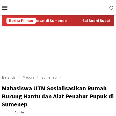
Loncat
Menu
ke
Mobile
konten
Bal Budhi Terbesar di Sumenep
Berita Pilihan
Bal Budhi Bupati Cup 2026
Beranda
Madura
Sumenep
Mahasiswa UTM Sosialisasikan Rumah
Burung Hantu dan Alat Penabur Pupuk di
Sumenep
Admin