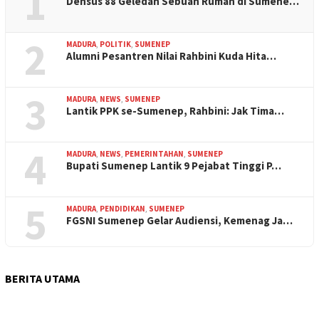
1
Densus 88 Geledah Sebuah Rumah di Sumene…
2
MADURA
,
POLITIK
,
SUMENEP
Alumni Pesantren Nilai Rahbini Kuda Hita…
3
MADURA
,
NEWS
,
SUMENEP
Lantik PPK se-Sumenep, Rahbini: Jak Tima…
4
MADURA
,
NEWS
,
PEMERINTAHAN
,
SUMENEP
Bupati Sumenep Lantik 9 Pejabat Tinggi P…
5
MADURA
,
PENDIDIKAN
,
SUMENEP
FGSNI Sumenep Gelar Audiensi, Kemenag Ja…
BERITA UTAMA