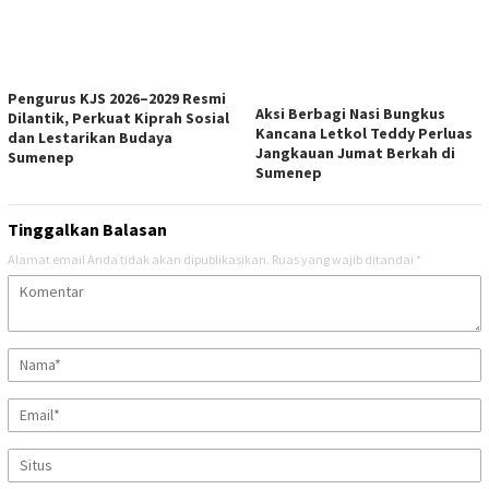
Pengurus KJS 2026–2029 Resmi
Aksi Berbagi Nasi Bungkus
Dilantik, Perkuat Kiprah Sosial
Kancana Letkol Teddy Perluas
dan Lestarikan Budaya
Jangkauan Jumat Berkah di
Sumenep
Sumenep
Tinggalkan Balasan
Alamat email Anda tidak akan dipublikasikan.
Ruas yang wajib ditandai
*