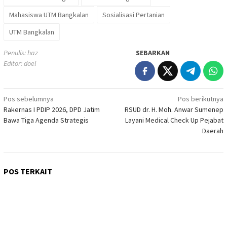
Mahasiswa UTM Bangkalan
Sosialisasi Pertanian
UTM Bangkalan
Penulis: haz
SEBARKAN
Editor: doel
Navigasi
Pos sebelumnya
Pos berikutnya
Rakernas I PDIP 2026, DPD Jatim
RSUD dr. H. Moh. Anwar Sumenep
pos
Bawa Tiga Agenda Strategis
Layani Medical Check Up Pejabat
Daerah
POS TERKAIT