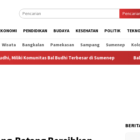
Pencaria
EKONOMI
PENDIDIKAN
BUDAYA
KESEHATAN
POLITIK
TEKNO
Wisata
Bangkalan
Pamekasan
Sampang
Sumenep
Kol
omunitas Bal Budhi Terbesar di Sumenep
Bal Budhi Bupati
BERIT