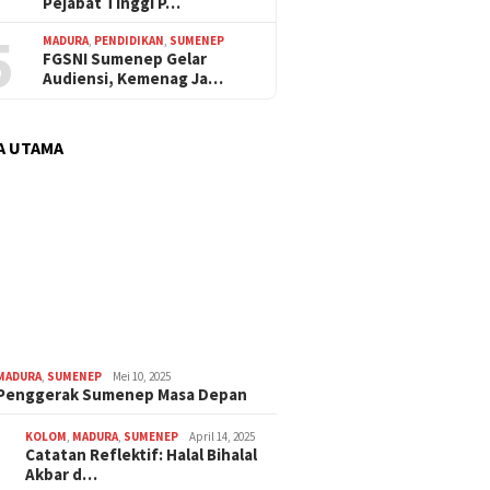
Pejabat Tinggi P…
5
MADURA
,
PENDIDIKAN
,
SUMENEP
FGSNI Sumenep Gelar
Audiensi, Kemenag Ja…
A UTAMA
MADURA
,
SUMENEP
Mei 10, 2025
 Penggerak Sumenep Masa Depan
KOLOM
,
MADURA
,
SUMENEP
April 14, 2025
Catatan Reflektif: Halal Bihalal
Akbar d…