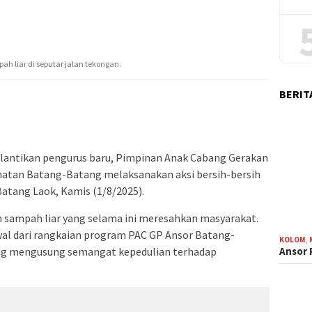
 liar di seputar jalan tekongan.
BERIT
lantikan pengurus baru, Pimpinan Anak Cabang Gerakan
atan Batang-Batang melaksanakan aksi bersih-bersih
atang Laok, Kamis (1/8/2025).
n sampah liar yang selama ini meresahkan masyarakat.
wal dari rangkaian program PAC GP Ansor Batang-
KOLOM
,
ng mengusung semangat kepedulian terhadap
Ansor