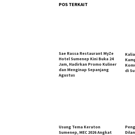
POS TERKAIT
Sae Rassa Restaurant MyZe
Kali
Hotel Sumenep Kini Buka 24
Kamp
Jam, Hadirkan Promo Kuliner
Komu
dan Menginap Sepanjang
di S
Agustus
Usung Tema Keraton
Peng
Sumenep, MEC 2026 Angkat
Dila