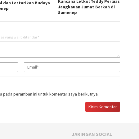
Kancana Letkol Teddy Perluas
al dan Lestarikan Budaya
Jangkauan Jumat Berkah di
enep
Sumenep
as yang wajib ditandai
*
a pada peramban ini untuk komentar saya berikutnya.
JARINGAN SOCIAL