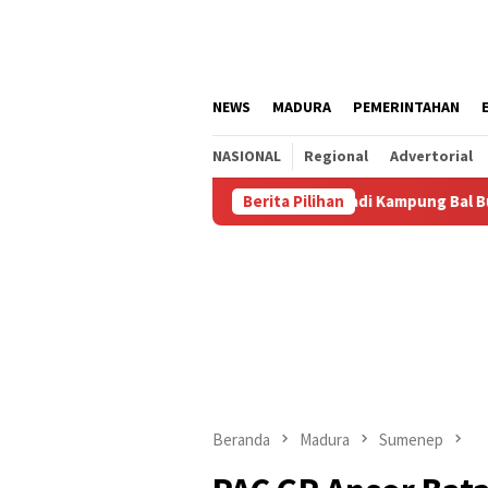
Loncat
ke
konten
NEWS
MADURA
PEMERINTAHAN
NASIONAL
Regional
Advertorial
gustus
Kalianget Resmi Jadi Kampung Bal Budhi, Miliki K
Berita Pilihan
Beranda
Madura
Sumenep