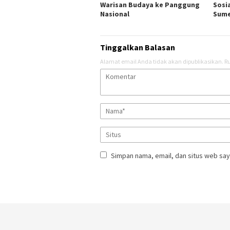
Warisan Budaya ke Panggung
Sosi
Nasional
Sum
Tinggalkan Balasan
Alamat email Anda tidak akan dipublikasikan.
Ru
Simpan nama, email, dan situs web say