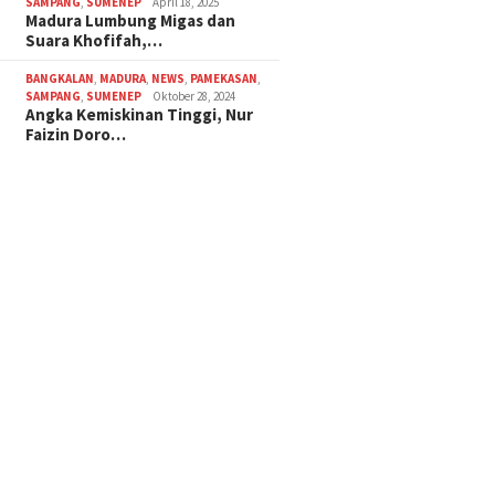
SAMPANG
,
SUMENEP
April 18, 2025
Madura Lumbung Migas dan
Suara Khofifah,…
BANGKALAN
,
MADURA
,
NEWS
,
PAMEKASAN
,
SAMPANG
,
SUMENEP
Oktober 28, 2024
Angka Kemiskinan Tinggi, Nur
Faizin Doro…