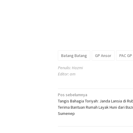
Batang Batang
GP Ansor
PAC GP
Penulis: Hazmi
Editor: am
Navigasi
Pos sebelumnya
Tangis Bahagia Toriyah: Janda Lansia di Ru
pos
Terima Bantuan Rumah Layak Huni dari Baz
Sumenep