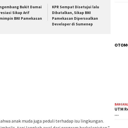
ngembang Bukit Damai
KPR Sempat Disetujui lalu
resiasi Sikap Arif
Dibatalkan, Sikap BNI
mimpin BNI Pamekasan
Pamekasan Dipersoalkan
Developer di Sumenep
OTOM
BANGKA
UTM Re
…
ahwa anak muda juga peduli terhadap isu lingkungan.
 simbolis, tapi langkah awal dari program berkelanjutan,”