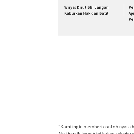
Wirya: Dirut BNI Jangan
Pe
Kaburkan Hak dan Batil
Ap
Pe
“Kami ingin memberi contoh nyata b
Aksi bersih-bersih ini bukan sekadar