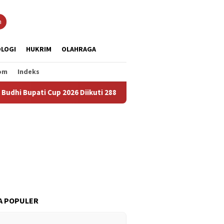
n
LOGI
HUKRIM
OLAHRAGA
om
Indeks
 Cup 2026 Diikuti 288 Grup, Jadi Ajang Lestarikan Budaya dan Per
A POPULER