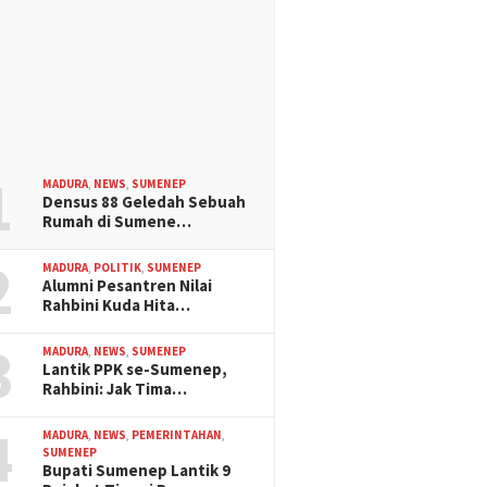
1
MADURA
,
NEWS
,
SUMENEP
Densus 88 Geledah Sebuah
Rumah di Sumene…
2
MADURA
,
POLITIK
,
SUMENEP
Alumni Pesantren Nilai
Rahbini Kuda Hita…
3
MADURA
,
NEWS
,
SUMENEP
Lantik PPK se-Sumenep,
Rahbini: Jak Tima…
4
MADURA
,
NEWS
,
PEMERINTAHAN
,
SUMENEP
Bupati Sumenep Lantik 9