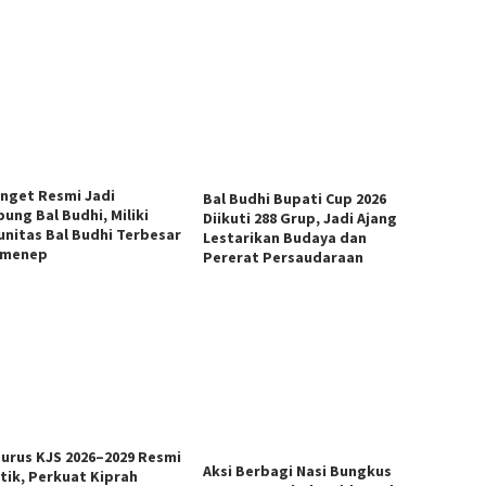
anget Resmi Jadi
Bal Budhi Bupati Cup 2026
ung Bal Budhi, Miliki
Diikuti 288 Grup, Jadi Ajang
nitas Bal Budhi Terbesar
Lestarikan Budaya dan
umenep
Pererat Persaudaraan
urus KJS 2026–2029 Resmi
Aksi Berbagi Nasi Bungkus
ntik, Perkuat Kiprah