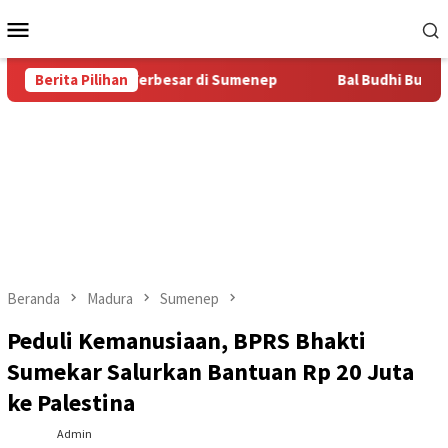
Loncat
Menu
ke
Mobile
konten
tas Bal Budhi Terbesar di Sumenep
Berita Pilihan
Bal Budhi Bupati Cup 2
Beranda
Madura
Sumenep
Peduli Kemanusiaan, BPRS Bhakti
Sumekar Salurkan Bantuan Rp 20 Juta
ke Palestina
Admin