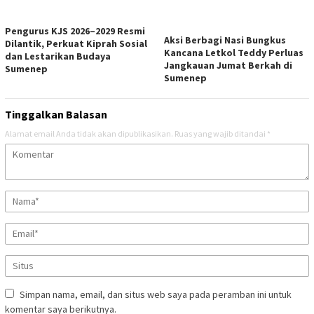
Pengurus KJS 2026–2029 Resmi
Aksi Berbagi Nasi Bungkus
Dilantik, Perkuat Kiprah Sosial
Kancana Letkol Teddy Perluas
dan Lestarikan Budaya
Jangkauan Jumat Berkah di
Sumenep
Sumenep
Tinggalkan Balasan
Alamat email Anda tidak akan dipublikasikan.
Ruas yang wajib ditandai
*
Simpan nama, email, dan situs web saya pada peramban ini untuk
komentar saya berikutnya.