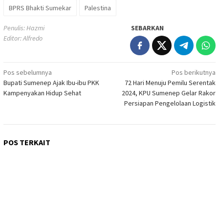
BPRS Bhakti Sumekar
Palestina
Penulis: Hazmi
SEBARKAN
Editor: Alfredo
Navigasi
Pos sebelumnya
Pos berikutnya
Bupati Sumenep Ajak Ibu-ibu PKK
72 Hari Menuju Pemilu Serentak
pos
Kampenyakan Hidup Sehat
2024, KPU Sumenep Gelar Rakor
Persiapan Pengelolaan Logistik
POS TERKAIT