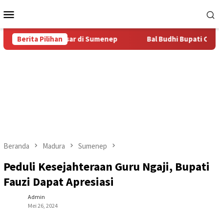
Loncat
Menu
ke
Mobile
konten
 Budhi Terbesar di Sumenep
Berita Pilihan
Bal Budhi Bupati Cup 2026 Di
Beranda
Madura
Sumenep
Peduli Kesejahteraan Guru Ngaji, Bupati
Fauzi Dapat Apresiasi
Admin
Mei 26, 2024