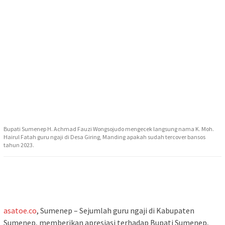
Bupati Sumenep H. Achmad Fauzi Wongsojudo mengecek langsung nama K. Moh.
Hairul Fatah guru ngaji di Desa Giring, Manding apakah sudah tercover bansos
tahun 2023.
asatoe.co
, Sumenep – Sejumlah guru ngaji di Kabupaten
Sumenep, memberikan apresiasi terhadap Bupati Sumenep,