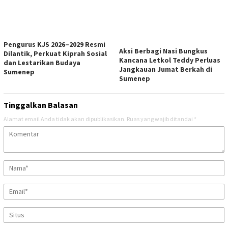
Pengurus KJS 2026–2029 Resmi
Aksi Berbagi Nasi Bungkus
Dilantik, Perkuat Kiprah Sosial
Kancana Letkol Teddy Perluas
dan Lestarikan Budaya
Jangkauan Jumat Berkah di
Sumenep
Sumenep
Tinggalkan Balasan
Alamat email Anda tidak akan dipublikasikan.
Ruas yang wajib ditandai
*