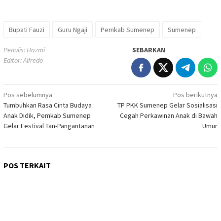
Bupati Fauzi
Guru Ngaji
Pemkab Sumenep
Sumenep
Penulis: Hazmi
SEBARKAN
Editor: Alfredo
Navigasi
Pos sebelumnya
Pos berikutnya
Tumbuhkan Rasa Cinta Budaya
TP PKK Sumenep Gelar Sosialisasi
pos
Anak Didik, Pemkab Sumenep
Cegah Perkawinan Anak di Bawah
Gelar Festival Tan-Pangantanan
Umur
POS TERKAIT