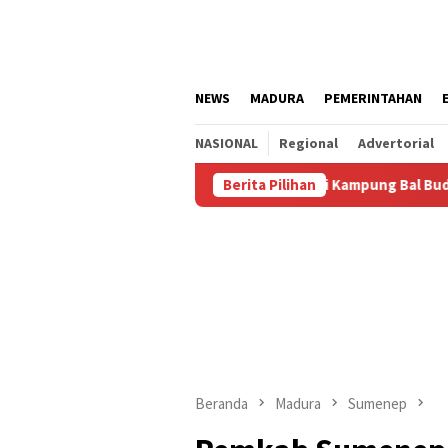
Loncat
ke
konten
NEWS
MADURA
PEMERINTAHAN
NASIONAL
Regional
Advertorial
tus
Kalianget Resmi Jadi Kampung Bal Budhi, Miliki Komu
Berita Pilihan
Beranda
Madura
Sumenep