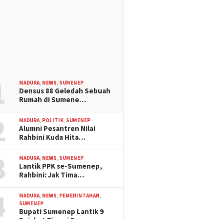
1
MADURA
,
NEWS
,
SUMENEP
Densus 88 Geledah Sebuah
Rumah di Sumene…
2
MADURA
,
POLITIK
,
SUMENEP
Alumni Pesantren Nilai
Rahbini Kuda Hita…
3
MADURA
,
NEWS
,
SUMENEP
Lantik PPK se-Sumenep,
Rahbini: Jak Tima…
4
MADURA
,
NEWS
,
PEMERINTAHAN
,
SUMENEP
Bupati Sumenep Lantik 9