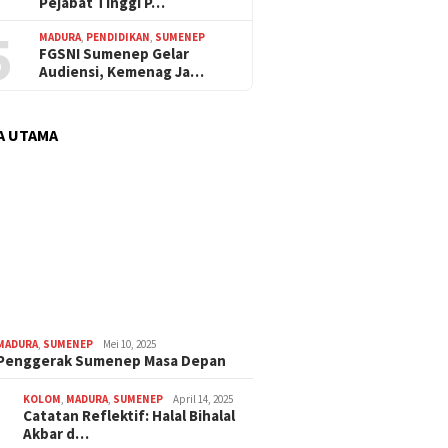
Pejabat Tinggi P…
5
MADURA
,
PENDIDIKAN
,
SUMENEP
FGSNI Sumenep Gelar
Audiensi, Kemenag Ja…
A UTAMA
MADURA
,
SUMENEP
Mei 10, 2025
 Penggerak Sumenep Masa Depan
KOLOM
,
MADURA
,
SUMENEP
April 14, 2025
Catatan Reflektif: Halal Bihalal
Akbar d…