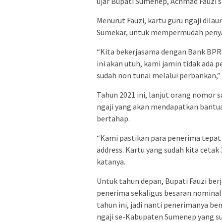
ujar Bupati Sumenep, Achmad Fauzi sa
Menurut Fauzi, kartu guru ngaji di
Sumekar, untuk mempermudah penya
“Kita bekerjasama dengan Bank BPRS,
ini akan utuh, kami jamin tidak ada 
sudah non tunai melalui perbankan,” 
Tahun 2021 ini, lanjut orang nomor 
ngaji yang akan mendapatkan bantua
bertahap.
“Kami pastikan para penerima tepat s
address. Kartu yang sudah kita cetak 3
katanya.
Untuk tahun depan, Bupati Fauzi b
penerima sekaligus besaran nominaln
tahun ini, jadi nanti penerimanya be
ngaji se-Kabupaten Sumenep yang su