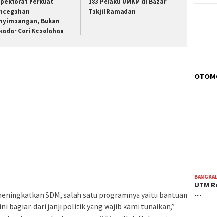
spektorat Perkuat
183 Pelaku UMKM di Bazar
ncegahan
Takjil Ramadan
nyimpangan, Bukan
kadar Cari Kesalahan
OTOM
BANGKA
UTM Re
…
mi meningkatkan SDM, salah satu programnya yaitu bantuan
ni bagian dari janji politik yang wajib kami tunaikan,”