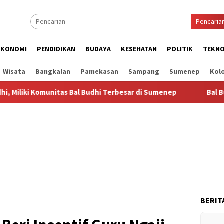
Pencaria
EKONOMI
PENDIDIKAN
BUDAYA
KESEHATAN
POLITIK
TEKNO
Wisata
Bangkalan
Pamekasan
Sampang
Sumenep
Kol
nitas Bal Budhi Terbesar di Sumenep
Bal Budhi Bupati Cup
BERIT