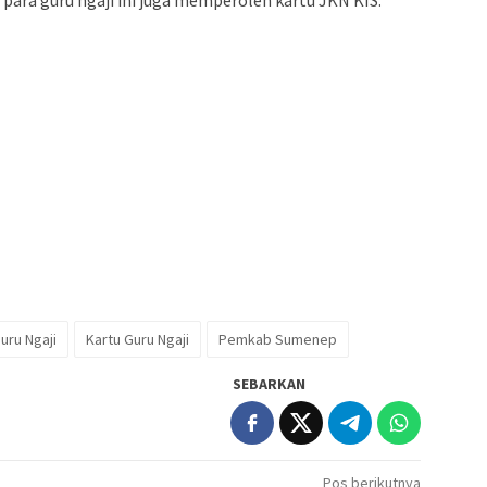
, para guru ngaji ini juga memperoleh kartu JKN KIS.
uru Ngaji
Kartu Guru Ngaji
Pemkab Sumenep
SEBARKAN
Pos berikutnya