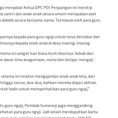
juga menjabat Ketua DPC PDI Perjuangan ini menitip
dia santri dan anak-anak secara umum merupakan aset
n dididik secara bersama-sama. Termasuk oleh para guru
apannya kepada para guru ngaji untuk terus bersabar dan
 ilmunya kepada anak-anak di desa masing-masing.
lama ini sangat luar biasa kontribusinya. Sebab dari
an dasar ilmu keagamaan, mulai dari belajar mengaji
g selama ini telaten mengajarkan anak-anak kita, dari
hingga lancar, doa-doa, bahkan mereka diajari akhlak.
rintah hadir untuk memperhatikan para guru ngaji,”
kartu guru ngaji, Pemkab Sumenep juga menggandeng
hatan para guru ngaji. Jadi selain mendapatkan kartu