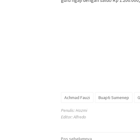
guru ngaji dengan saldo Rp 1.200.000
Achmad Fauzi
Buapti Sumenep
G
Penulis: Hazmi
Editor: Alfredo
Navigasi
Pos sebelumnya