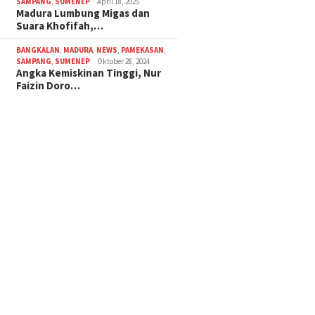
SAMPANG
,
SUMENEP
April 18, 2025
Madura Lumbung Migas dan
Suara Khofifah,…
BANGKALAN
,
MADURA
,
NEWS
,
PAMEKASAN
,
SAMPANG
,
SUMENEP
Oktober 28, 2024
Angka Kemiskinan Tinggi, Nur
Faizin Doro…