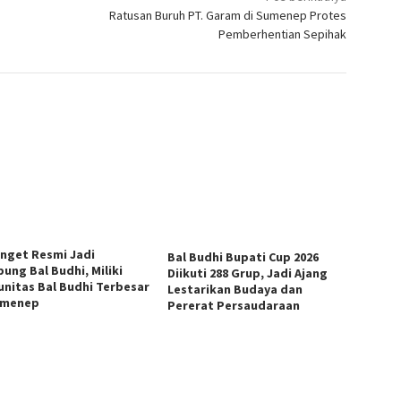
Ratusan Buruh PT. Garam di Sumenep Protes
Pemberhentian Sepihak
anget Resmi Jadi
Bal Budhi Bupati Cup 2026
ung Bal Budhi, Miliki
Diikuti 288 Grup, Jadi Ajang
nitas Bal Budhi Terbesar
Lestarikan Budaya dan
umenep
Pererat Persaudaraan