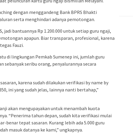
at peluncuran kartu guru ngaji Bismillah Melayani.
launching dengan menggandeng Bank BPRS Bhakti
luran serta menghindari adanya pemotongan.
 jadi bantuannya Rp 1.200.000 untuk setiap guru ngaji,
pemotongan apapun. Biar transparan, profesional, karena
tegas Fauzi.
satu di lingkungan Pemkab Sumenep ini, jumlah guru
n sebanyak seribu orang, penyalurannya secara
asaran, karena sudah dilakukan verifikasi by name by
50, ini yang sudah jelas, lainnya nanti bertahap,”
erjanji akan mengupayakan untuk menambah kuota
ya. “Penerima tahun depan, sudah kita verifikasi mulai
nar-benar tepat sasaran. Kurang lebih ada 5.000 guru
dah masuk datanya ke kami,” ungkapnya.