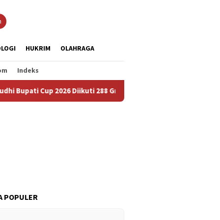
n
LOGI
HUKRIM
OLAHRAGA
om
Indeks
 2026 Diikuti 288 Grup, Jadi Ajang Lestarikan Budaya dan Perera
A POPULER