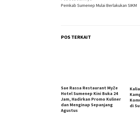
Pemkab Sumenep Mulai Berlakukan SIKM
pos
POS TERKAIT
Sae Rassa Restaurant MyZe
Kali
Hotel Sumenep Kini Buka 24
Kamp
Jam, Hadirkan Promo Kuliner
Komu
dan Menginap Sepanjang
di S
Agustus