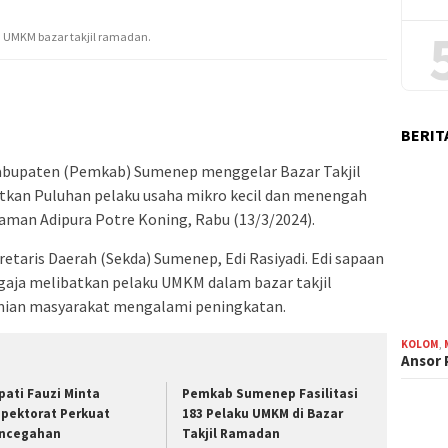
 UMKM bazar takjil ramadan.
BERIT
abupaten (Pemkab) Sumenep menggelar Bazar Takjil
tkan Puluhan pelaku usaha mikro kecil dan menengah
 Taman Adipura Potre Koning, Rabu (13/3/2024).
retaris Daerah (Sekda) Sumenep, Edi Rasiyadi. Edi sapaan
aja melibatkan pelaku UMKM dalam bazar takjil
mian masyarakat mengalami peningkatan.
KOLOM
,
Ansor
pati Fauzi Minta
Pemkab Sumenep Fasilitasi
spektorat Perkuat
183 Pelaku UMKM di Bazar
ncegahan
Takjil Ramadan