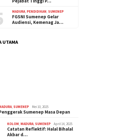
Pejabat Tinggi P…
5
MADURA
,
PENDIDIKAN
,
SUMENEP
FGSNI Sumenep Gelar
Audiensi, Kemenag Ja…
A UTAMA
MADURA
,
SUMENEP
Mei 10, 2025
 Penggerak Sumenep Masa Depan
KOLOM
,
MADURA
,
SUMENEP
April 14, 2025
Catatan Reflektif: Halal Bihalal
Akbar d…