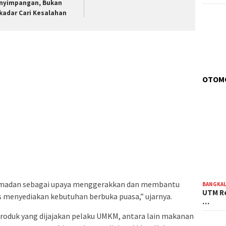
nyimpangan, Bukan
kadar Cari Kesalahan
OTOM
Ramadan sebagai upaya menggerakkan dan membantu
BANGKA
UTM Re
 menyediakan kebutuhan berbuka puasa,” ujarnya.
…
produk yang dijajakan pelaku UMKM, antara lain makanan