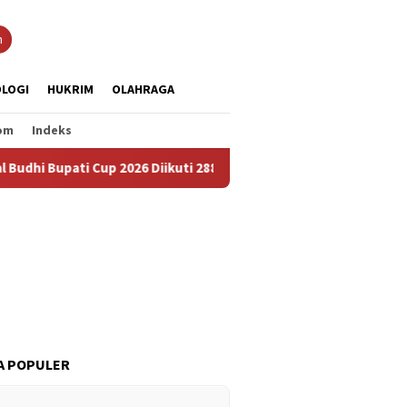
n
LOGI
HUKRIM
OLAHRAGA
om
Indeks
ati Cup 2026 Diikuti 288 Grup, Jadi Ajang Lestarikan Budaya dan 
A POPULER