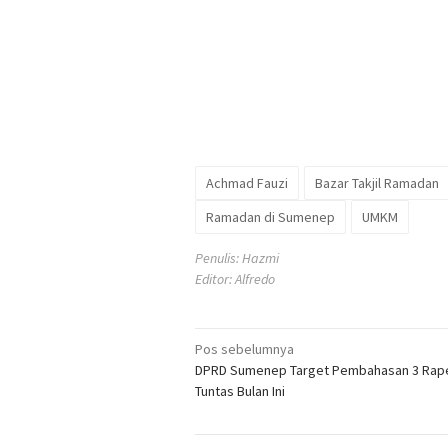
Achmad Fauzi
Bazar Takjil Ramadan
Ramadan di Sumenep
UMKM
Penulis: Hazmi
Editor: Alfredo
Navigasi
Pos sebelumnya
DPRD Sumenep Target Pembahasan 3 Rap
pos
Tuntas Bulan Ini