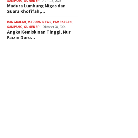
SAMPANG
,
SUMENEP
April 18, 2025
Madura Lumbung Migas dan
Suara Khofifah,…
BANGKALAN
,
MADURA
,
NEWS
,
PAMEKASAN
,
SAMPANG
,
SUMENEP
Oktober 28, 2024
Angka Kemiskinan Tinggi, Nur
Faizin Doro…