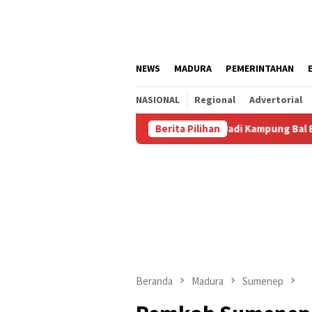
Loncat
ke
konten
NEWS
MADURA
PEMERINTAHAN
NASIONAL
Regional
Advertorial
g Agustus
Kalianget Resmi Jadi Kampung Bal Budhi, Milik
Berita Pilihan
Beranda
Madura
Sumenep