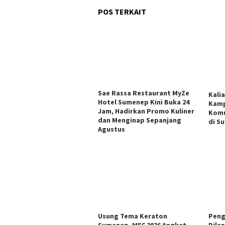
POS TERKAIT
Sae Rassa Restaurant MyZe
Kali
Hotel Sumenep Kini Buka 24
Kamp
Jam, Hadirkan Promo Kuliner
Komu
dan Menginap Sepanjang
di S
Agustus
Usung Tema Keraton
Peng
Sumenep, MEC 2026 Angkat
Dila