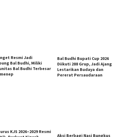
anget Resmi Jadi
Bal Budhi Bupati Cup 2026
ung Bal Budhi, Miliki
Diikuti 288 Grup, Jadi Ajang
nitas Bal Budhi Terbesar
Lestarikan Budaya dan
umenep
Pererat Persaudaraan
urus KJS 2026–2029 Resmi
Aksi Berbagi Nasi Bungkus
ntik, Perkuat Kiprah