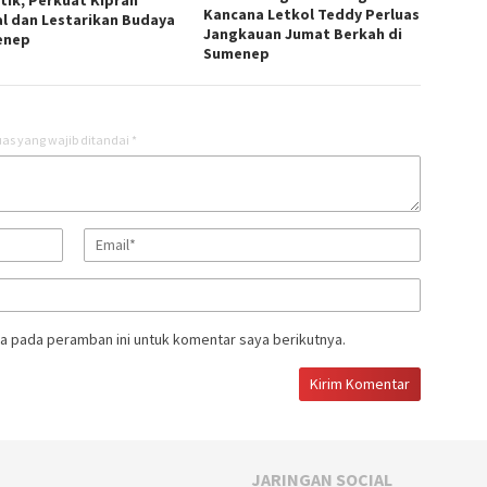
Kancana Letkol Teddy Perluas
al dan Lestarikan Budaya
Jangkauan Jumat Berkah di
enep
Sumenep
as yang wajib ditandai
*
a pada peramban ini untuk komentar saya berikutnya.
JARINGAN SOCIAL