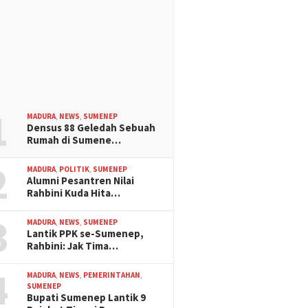
1
MADURA
,
NEWS
,
SUMENEP
Densus 88 Geledah Sebuah
Rumah di Sumene…
2
MADURA
,
POLITIK
,
SUMENEP
Alumni Pesantren Nilai
Rahbini Kuda Hita…
3
MADURA
,
NEWS
,
SUMENEP
Lantik PPK se-Sumenep,
Rahbini: Jak Tima…
4
MADURA
,
NEWS
,
PEMERINTAHAN
,
SUMENEP
Bupati Sumenep Lantik 9