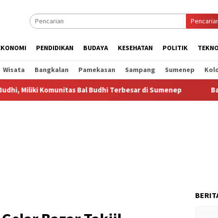
Pencaria
EKONOMI
PENDIDIKAN
BUDAYA
KESEHATAN
POLITIK
TEKNO
Wisata
Bangkalan
Pamekasan
Sampang
Sumenep
Kol
i Komunitas Bal Budhi Terbesar di Sumenep
Bal Budhi Bup
BERIT