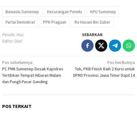
Bawaslu Sumenep
Kecurangan Pemilu
KPU Sumenep
Partai Demokrat
PPK Pragaan
Ra Hasani Bin Zuber
Penulis: Haz
SEBARKAN
Editor: Doel
Navigasi
Pos sebelumnya
Pos berikutnya
PC PMII Sumenep Desak Kapolres
Tok, PKB Finish Raih 2 Kursi untuk
pos
Tertibkan Tempat Hiburan Malam
DPRD Provinsi Jawa Timur Dapil 14
dan Pungli Pasar Ganding
POS TERKAIT