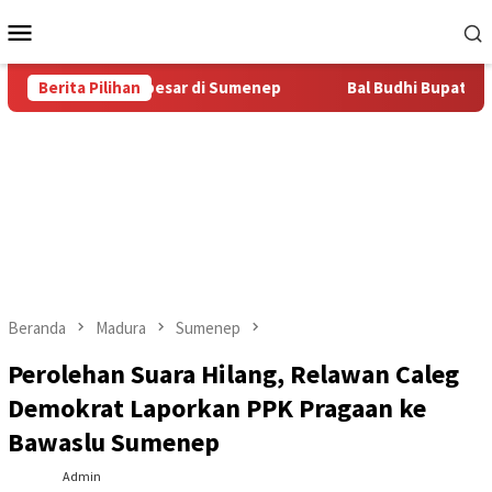
Loncat
Menu
ke
Mobile
konten
 Bal Budhi Terbesar di Sumenep
Berita Pilihan
Bal Budhi Bupati Cup 2026
Beranda
Madura
Sumenep
Perolehan Suara Hilang, Relawan Caleg
Demokrat Laporkan PPK Pragaan ke
Bawaslu Sumenep
Admin