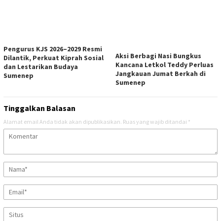
Pengurus KJS 2026–2029 Resmi
Aksi Berbagi Nasi Bungkus
Dilantik, Perkuat Kiprah Sosial
Kancana Letkol Teddy Perluas
dan Lestarikan Budaya
Jangkauan Jumat Berkah di
Sumenep
Sumenep
Tinggalkan Balasan
Alamat email Anda tidak akan dipublikasikan.
Ruas yang wajib ditandai
*