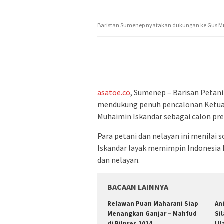
Baristan Sumenep nyatakan dukungan ke Gus Mu
asatoe.co
, Sumenep – Barisan Petan
mendukung penuh pencalonan Ketua
Muhaimin Iskandar sebagai calon pres
Para petani dan nelayan ini menilai
Iskandar layak memimpin Indonesia
dan nelayan.
BACAAN LAINNYA
Relawan Puan Maharani Siap
An
Menangkan Ganjar – Mahfud
Si
di Pilpres 2024
Ul