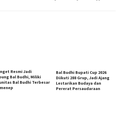
anget Resmi Jadi
Bal Budhi Bupati Cup 2026
ung Bal Budhi, Miliki
Diikuti 288 Grup, Jadi Ajang
nitas Bal Budhi Terbesar
Lestarikan Budaya dan
umenep
Pererat Persaudaraan