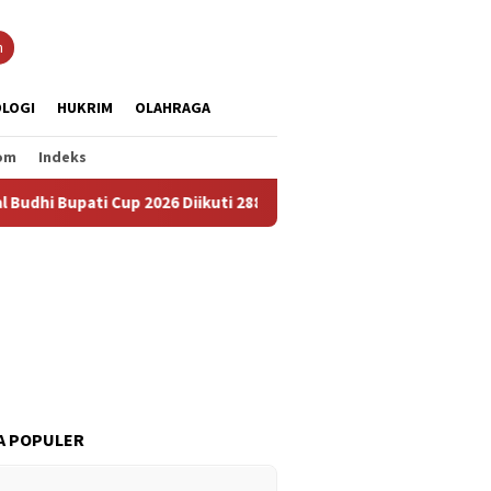
n
LOGI
HUKRIM
OLAHRAGA
om
Indeks
pati Cup 2026 Diikuti 288 Grup, Jadi Ajang Lestarikan Budaya da
A POPULER