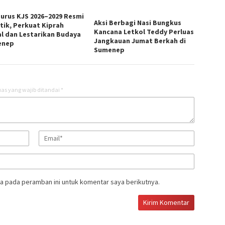
urus KJS 2026–2029 Resmi
Aksi Berbagi Nasi Bungkus
ntik, Perkuat Kiprah
Kancana Letkol Teddy Perluas
al dan Lestarikan Budaya
Jangkauan Jumat Berkah di
enep
Sumenep
as yang wajib ditandai
*
a pada peramban ini untuk komentar saya berikutnya.