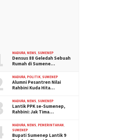
1
MADURA
,
NEWS
,
SUMENEP
Densus 88 Geledah Sebuah
Rumah di Sumene…
2
MADURA
,
POLITIK
,
SUMENEP
Alumni Pesantren Nilai
Rahbini Kuda Hita…
3
MADURA
,
NEWS
,
SUMENEP
Lantik PPK se-Sumenep,
Rahbini: Jak Tima…
4
MADURA
,
NEWS
,
PEMERINTAHAN
,
SUMENEP
Bupati Sumenep Lantik 9