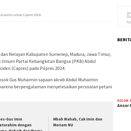
haimin untuk Capres 2024.
BERIT
i dan Nelayan Kabupaten Sumenep, Madura, Jawa Timur,
 Umum Partai Kebangkitan Bangsa (PKB) Abdul
iden (Capres) pada Pilpres 2024.
 sosok Gus Muhaimin sapaan akrab Abdul Muhaimin
 karena berpengalaman menyelesaikan persoalan petani
KOLOM
,
Ansor
ies-Gus Imin
Mbah Wahab, Cak Imin dan
laturahim dengan
Meriam NU
ama, Habaib dan Warga