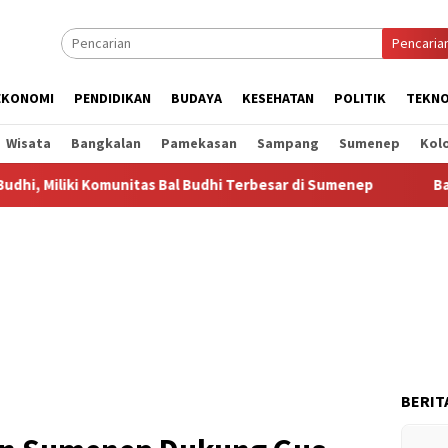
Pencaria
EKONOMI
PENDIDIKAN
BUDAYA
KESEHATAN
POLITIK
TEKNO
Wisata
Bangkalan
Pamekasan
Sampang
Sumenep
Kol
iki Komunitas Bal Budhi Terbesar di Sumenep
Bal Budhi Bu
BERIT