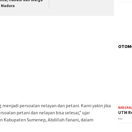
 Madura
OTOM
menjadi persoalan nelayan dan petani. Kami yakin jika
BANGKA
soalan petani dan nelayan bisa selesai,” ujar
UTM Re
…
an Kabupaten Sumenep, Abdillah Fanani, dalam