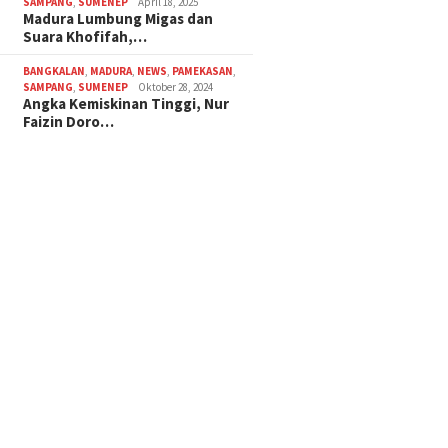
SAMPANG
,
SUMENEP
April 18, 2025
Madura Lumbung Migas dan
Suara Khofifah,…
BANGKALAN
,
MADURA
,
NEWS
,
PAMEKASAN
,
SAMPANG
,
SUMENEP
Oktober 28, 2024
Angka Kemiskinan Tinggi, Nur
Faizin Doro…