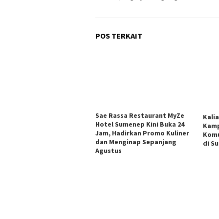
POS TERKAIT
Sae Rassa Restaurant MyZe
Kali
Hotel Sumenep Kini Buka 24
Kamp
Jam, Hadirkan Promo Kuliner
Komu
dan Menginap Sepanjang
di S
Agustus