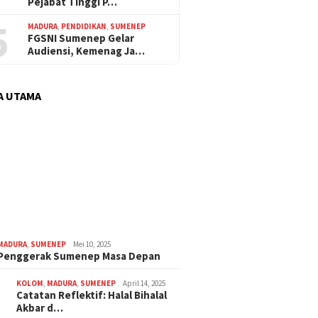
Pejabat Tinggi P…
5
MADURA
,
PENDIDIKAN
,
SUMENEP
FGSNI Sumenep Gelar
Audiensi, Kemenag Ja…
A UTAMA
MADURA
,
SUMENEP
Mei 10, 2025
 Penggerak Sumenep Masa Depan
KOLOM
,
MADURA
,
SUMENEP
April 14, 2025
Catatan Reflektif: Halal Bihalal
Akbar d…