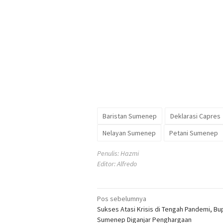
Baristan Sumenep
Deklarasi Capres
Nelayan Sumenep
Petani Sumenep
Penulis: Hazmi
Editor: Alfredo
Navigasi
Pos sebelumnya
Sukses Atasi Krisis di Tengah Pandemi, Bu
pos
Sumenep Diganjar Penghargaan