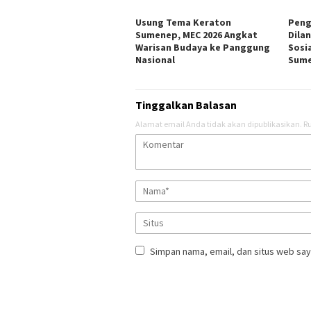
Usung Tema Keraton
Peng
Sumenep, MEC 2026 Angkat
Dila
Warisan Budaya ke Panggung
Sosi
Nasional
Sum
Tinggalkan Balasan
Alamat email Anda tidak akan dipublikasikan.
Ru
Simpan nama, email, dan situs web say