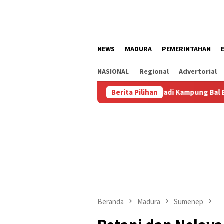
Loncat
ke
konten
NEWS
MADURA
PEMERINTAHAN
NASIONAL
Regional
Advertorial
ng Agustus
Kalianget Resmi Jadi Kampung Bal Budhi, Mil
Berita Pilihan
Beranda
Madura
Sumenep