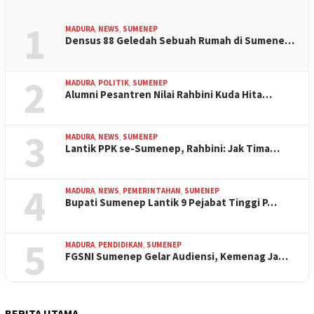
1
MADURA
,
NEWS
,
SUMENEP
Densus 88 Geledah Sebuah Rumah di Sumene…
2
MADURA
,
POLITIK
,
SUMENEP
Alumni Pesantren Nilai Rahbini Kuda Hita…
3
MADURA
,
NEWS
,
SUMENEP
Lantik PPK se-Sumenep, Rahbini: Jak Tima…
4
MADURA
,
NEWS
,
PEMERINTAHAN
,
SUMENEP
Bupati Sumenep Lantik 9 Pejabat Tinggi P…
5
MADURA
,
PENDIDIKAN
,
SUMENEP
FGSNI Sumenep Gelar Audiensi, Kemenag Ja…
BERITA UTAMA