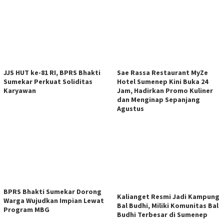
JJS HUT ke-81 RI, BPRS Bhakti
Sae Rassa Restaurant MyZe
Sumekar Perkuat Soliditas
Hotel Sumenep Kini Buka 24
Karyawan
Jam, Hadirkan Promo Kuliner
dan Menginap Sepanjang
Agustus
BPRS Bhakti Sumekar Dorong
Kalianget Resmi Jadi Kampung
Warga Wujudkan Impian Lewat
Bal Budhi, Miliki Komunitas Bal
Program MBG
Budhi Terbesar di Sumenep