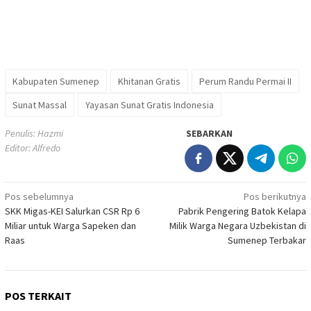
Kabupaten Sumenep
Khitanan Gratis
Perum Randu Permai II
Sunat Massal
Yayasan Sunat Gratis Indonesia
Penulis: Hazmi
SEBARKAN
Editor: Alfredo
Navigasi
Pos sebelumnya
Pos berikutnya
SKK Migas-KEI Salurkan CSR Rp 6
Pabrik Pengering Batok Kelapa
pos
Miliar untuk Warga Sapeken dan
Milik Warga Negara Uzbekistan di
Raas
Sumenep Terbakar
POS TERKAIT