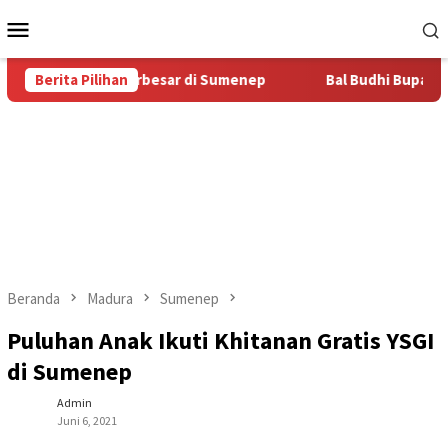
Loncat
Menu
ke
Mobile
konten
s Bal Budhi Terbesar di Sumenep
Berita Pilihan
Bal Budhi Bupati Cup 202
Beranda
Madura
Sumenep
Puluhan Anak Ikuti Khitanan Gratis YSGI
di Sumenep
Admin
Juni 6, 2021