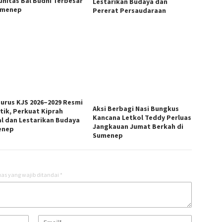
nitas Bal Budhi Terbesar
Lestarikan Budaya dan
umenep
Pererat Persaudaraan
urus KJS 2026–2029 Resmi
Aksi Berbagi Nasi Bungkus
ntik, Perkuat Kiprah
Kancana Letkol Teddy Perluas
al dan Lestarikan Budaya
Jangkauan Jumat Berkah di
enep
Sumenep
as yang wajib ditandai
*