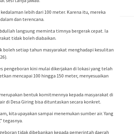
aat sesi tanya jawab.
kedalaman lebih dari 100 meter. Karena itu, mereka
 dalam dan terencana.
Abdullah langsung meminta timnya bergerak cepat. Ia
kat tidak boleh diabaikan.
dak boleh setiap tahun masyarakat menghadapi kesulitan
26).
es pengeboran kini mulai dikerjakan di lokasi yang telah
etkan mencapai 100 hingga 150 meter, menyesuaikan
 merupakan bentuk komitmennya kepada masyarakat di
air di Desa Giring bisa dituntaskan secara konkret.
lam, kita upayakan sampai menemukan sumber air. Yang
” tegasnya.
geboran tidak dibebankan kepada pemerintah daerah