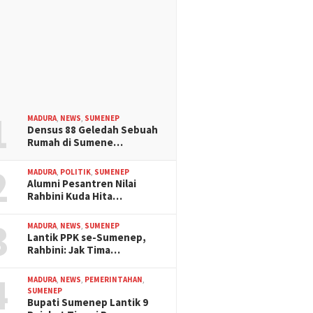
1
MADURA
,
NEWS
,
SUMENEP
Densus 88 Geledah Sebuah
Rumah di Sumene…
2
MADURA
,
POLITIK
,
SUMENEP
Alumni Pesantren Nilai
Rahbini Kuda Hita…
3
MADURA
,
NEWS
,
SUMENEP
Lantik PPK se-Sumenep,
Rahbini: Jak Tima…
4
MADURA
,
NEWS
,
PEMERINTAHAN
,
SUMENEP
Bupati Sumenep Lantik 9