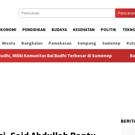
Pencaria
EKONOMI
PENDIDIKAN
BUDAYA
KESEHATAN
POLITIK
TEKNO
Wisata
Bangkalan
Pamekasan
Sampang
Sumenep
Kol
Komunitas Bal Budhi Terbesar di Sumenep
Bal Budhi Bupati
BERIT