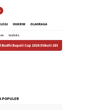
n
LOGI
HUKRIM
OLAHRAGA
om
Indeks
 Cup 2026 Diikuti 288 Grup, Jadi Ajang Lestarikan Budaya dan Pe
A POPULER