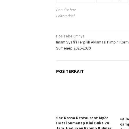
Penulis: haz
Editor: doel
Navigasi
Pos sebelumnya
Imam Syafi’i Terpilih Aklamasi Pimpin Korm
pos
Sumenep 2026-2030
POS TERKAIT
Sae Rassa Restaurant MyZe
Kali
Hotel Sumenep Kini Buka 24
Kamp
Jam, Hadirkan Promo Kuliner