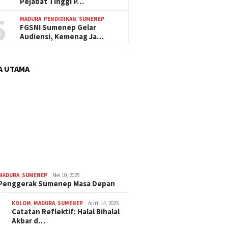
Pejabat Tinggi P…
5
MADURA
,
PENDIDIKAN
,
SUMENEP
FGSNI Sumenep Gelar
Audiensi, Kemenag Ja…
A UTAMA
MADURA
,
SUMENEP
Mei 10, 2025
 Penggerak Sumenep Masa Depan
KOLOM
,
MADURA
,
SUMENEP
April 14, 2025
Catatan Reflektif: Halal Bihalal
Akbar d…