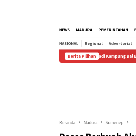
Loncat
ke
konten
NEWS
MADURA
PEMERINTAHAN
NASIONAL
Regional
Advertorial
Agustus
Kalianget Resmi Jadi Kampung Bal Budhi, Miliki 
Berita Pilihan
Beranda
Madura
Sumenep