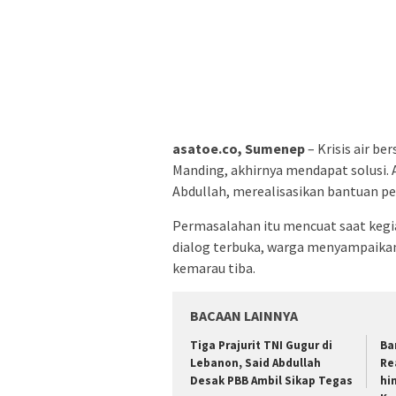
asatoe.co, Sumenep
– Krisis air b
Manding, akhirnya mendapat solusi. 
Abdullah, merealisasikan bantuan 
Permasalahan itu mencuat saat kegia
dialog terbuka, warga menyampaikan
kemarau tiba.
BACAAN LAINNYA
Tiga Prajurit TNI Gugur di
Ba
Lebanon, Said Abdullah
Re
Desak PBB Ambil Sikap Tegas
hi