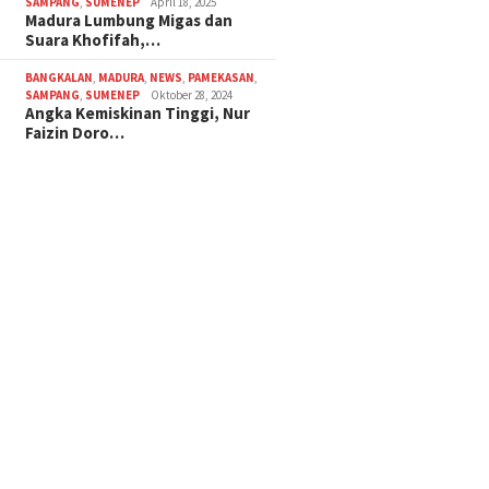
SAMPANG
,
SUMENEP
April 18, 2025
Madura Lumbung Migas dan
Suara Khofifah,…
BANGKALAN
,
MADURA
,
NEWS
,
PAMEKASAN
,
SAMPANG
,
SUMENEP
Oktober 28, 2024
Angka Kemiskinan Tinggi, Nur
Faizin Doro…