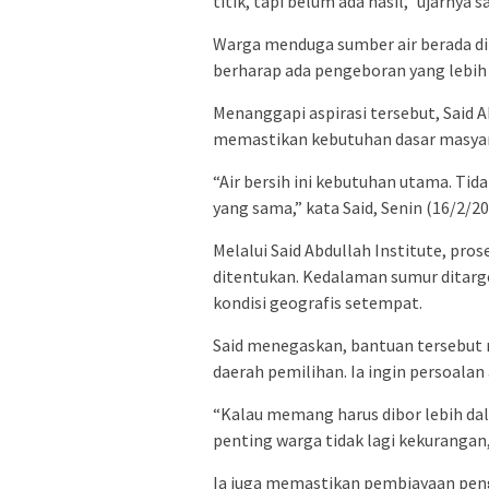
titik, tapi belum ada hasil,” ujarnya s
Warga menduga sumber air berada di 
berharap ada pengeboran yang lebih
Menanggapi aspirasi tersebut, Said 
memastikan kebutuhan dasar masyara
“Air bersih ini kebutuhan utama. Ti
yang sama,” kata Said, Senin (16/2/20
Melalui Said Abdullah Institute, pros
ditentukan. Kedalaman sumur ditarg
kondisi geografis setempat.
Said menegaskan, bantuan tersebut
daerah pemilihan. Ia ingin persoalan 
“Kalau memang harus dibor lebih da
penting warga tidak lagi kekurangan,
Ia juga memastikan pembiayaan pen