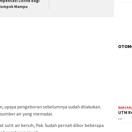
mpensasi Listrik bagi
lompok Mampu
OTOM
, upaya pengeboran sebelumnya sudah dilakukan.
BANGKA
UTM Re
sumber air yang memadai.
…
t sulit air bersih, Pak. Sudah pernah dibor beberapa