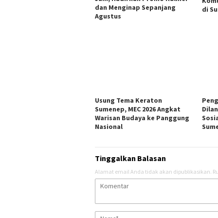
Komu
dan Menginap Sepanjang
di S
Agustus
Usung Tema Keraton
Peng
Sumenep, MEC 2026 Angkat
Dila
Warisan Budaya ke Panggung
Sosi
Nasional
Sum
Tinggalkan Balasan
Alamat email Anda tidak akan dipublikasikan.
Ru