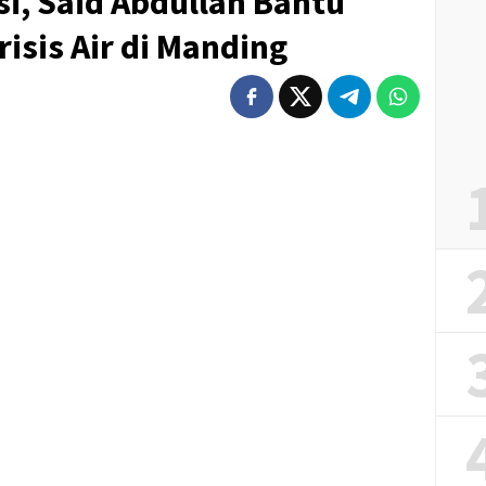
i, Said Abdullah Bantu
isis Air di Manding