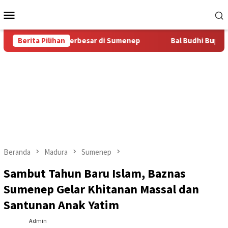
Loncat
Menu
ke
Mobile
konten
tas Bal Budhi Terbesar di Sumenep
Berita Pilihan
Bal Budhi Bupati Cup 2
Beranda
Madura
Sumenep
Sambut Tahun Baru Islam, Baznas
Sumenep Gelar Khitanan Massal dan
Santunan Anak Yatim
Admin