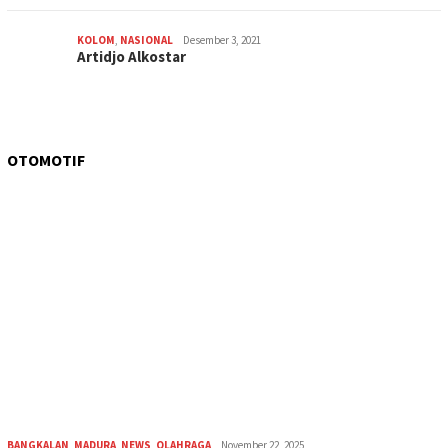
KOLOM
,
NASIONAL
Desember 3, 2021
Artidjo Alkostar
OTOMOTIF
BANGKALAN
,
MADURA
,
NEWS
,
OLAHRAGA
November 22, 2025