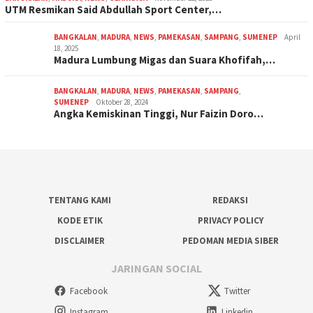
UTM Resmikan Said Abdullah Sport Center,…
BANGKALAN
,
MADURA
,
NEWS
,
PAMEKASAN
,
SAMPANG
,
SUMENEP
April
18, 2025
Madura Lumbung Migas dan Suara Khofifah,…
BANGKALAN
,
MADURA
,
NEWS
,
PAMEKASAN
,
SAMPANG
,
SUMENEP
Oktober 28, 2024
Angka Kemiskinan Tinggi, Nur Faizin Doro…
TENTANG KAMI
REDAKSI
KODE ETIK
PRIVACY POLICY
DISCLAIMER
PEDOMAN MEDIA SIBER
JARINGAN SOCIAL
Facebook
Twitter
Instagram
Linkedin