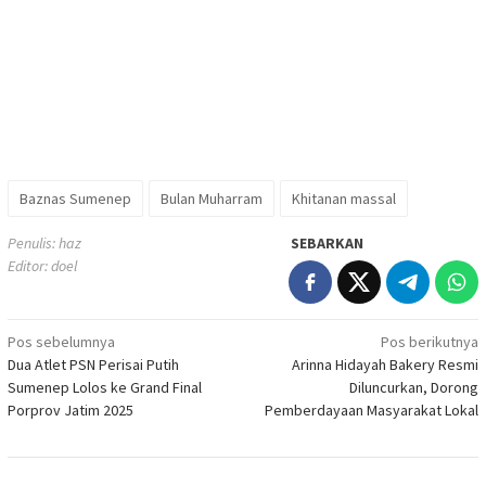
Baznas Sumenep
Bulan Muharram
Khitanan massal
Penulis: haz
SEBARKAN
Editor: doel
Navigasi
Pos sebelumnya
Pos berikutnya
Dua Atlet PSN Perisai Putih
Arinna Hidayah Bakery Resmi
pos
Sumenep Lolos ke Grand Final
Diluncurkan, Dorong
Porprov Jatim 2025
Pemberdayaan Masyarakat Lokal