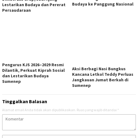
Budaya ke Panggung Nasional
Lestarikan Budaya dan Pererat
Persaudaraan
Pengurus KJS 2026–2029 Resmi
Aksi Berbagi Nasi Bungkus
Dilantik, Perkuat Kiprah Sosial
Kancana Letkol Teddy Perluas
dan Lestarikan Budaya
Jangkauan Jumat Berkah di
Sumenep
Sumenep
Tinggalkan Balasan
Alamat email Anda tidak akan dipublikasikan.
Ruas yang wajib ditandai
*