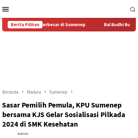
Loncat
Menu
ke
Mobile
konten
tas Bal Budhi Terbesar di Sumenep
Berita Pilihan
Bal Budhi Bupati Cup 
Beranda
Madura
Sumenep
Sasar Pemilih Pemula, KPU Sumenep
bersama KJS Gelar Sosialisasi Pilkada
2024 di SMK Kesehatan
Admin