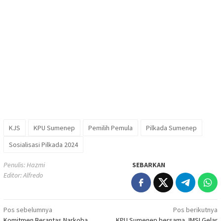
KJS
KPU Sumenep
Pemilih Pemula
Pilkada Sumenep
Sosialisasi Pilkada 2024
Penulis: Hazmi
SEBARKAN
Editor: Alfredo
Navigasi
Pos sebelumnya
Pos berikutnya
Komitmen Berantas Narkoba,
KPU Sumenep bersama JMSI Gelar