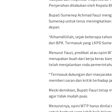
Penyerahan dilakukan oleh Kepala B
Bupati Sumenep Achmad Fauzi menga
Sumenep untuk terus meningkatkan ku
depan.
“Alhamdilillah, sejak beberapa tah
dari BPK. Termasuk yang LKPD Sumen
Menurut Fauzi, predikat atau opini 
merupakan buah dari kerja keras ba
telah menjalankan roda pemerintahan
“Termasuk dukungan dari masyarakat
memberi saran dan kritik terhadap ja
Meski demikian, Bupati Fauzi tetap 
agar tidak mudah puas.
Menurutnya, opini WTP harus dinilai 
untuk berbuat yang lebih baik dala