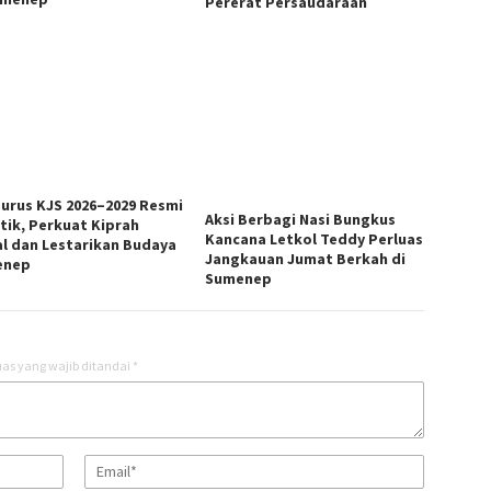
Pererat Persaudaraan
urus KJS 2026–2029 Resmi
Aksi Berbagi Nasi Bungkus
ntik, Perkuat Kiprah
Kancana Letkol Teddy Perluas
al dan Lestarikan Budaya
Jangkauan Jumat Berkah di
enep
Sumenep
as yang wajib ditandai
*