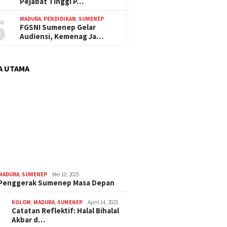
Pejabat Tinggi P…
5
MADURA
,
PENDIDIKAN
,
SUMENEP
FGSNI Sumenep Gelar
Audiensi, Kemenag Ja…
A UTAMA
MADURA
,
SUMENEP
Mei 10, 2025
 Penggerak Sumenep Masa Depan
KOLOM
,
MADURA
,
SUMENEP
April 14, 2025
Catatan Reflektif: Halal Bihalal
Akbar d…