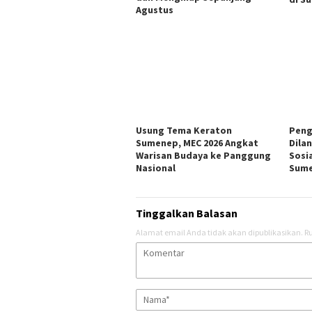
Agustus
Usung Tema Keraton
Peng
Sumenep, MEC 2026 Angkat
Dila
Warisan Budaya ke Panggung
Sosi
Nasional
Sum
Tinggalkan Balasan
Alamat email Anda tidak akan dipublikasikan.
Ru