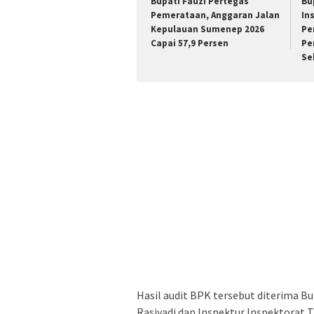
Bupati Fauzi Pertegas
Bu
Pemerataan, Anggaran Jalan
In
Kepulauan Sumenep 2026
Pe
Capai 57,9 Persen
Pe
Se
Hasil audit BPK tersebut diterima B
Rasiyadi dan Inspektur Inspektorat Ti