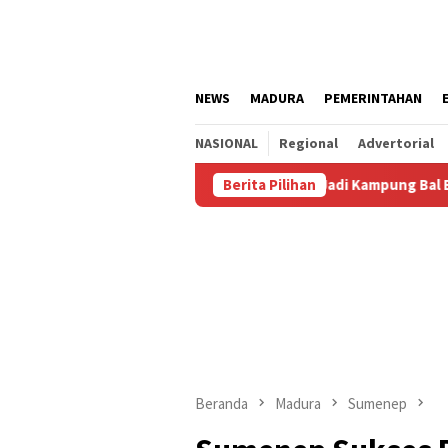
Loncat
ke
konten
NEWS
MADURA
PEMERINTAHAN
NASIONAL
Regional
Advertorial
Agustus
Kalianget Resmi Jadi Kampung Bal Budhi, Miliki 
Berita Pilihan
Beranda
Madura
Sumenep