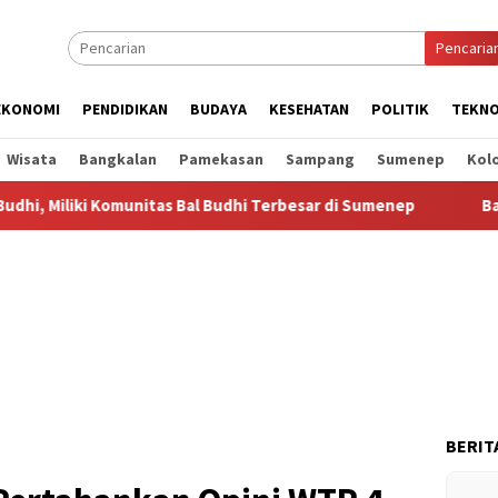
Pencaria
EKONOMI
PENDIDIKAN
BUDAYA
KESEHATAN
POLITIK
TEKNO
Wisata
Bangkalan
Pamekasan
Sampang
Sumenep
Kol
Komunitas Bal Budhi Terbesar di Sumenep
Bal Budhi Bupati
BERIT