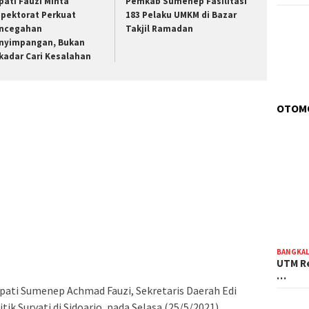
pati Fauzi Minta
Pemkab Sumenep Fasilitasi
spektorat Perkuat
183 Pelaku UMKM di Bazar
ncegahan
Takjil Ramadan
nyimpangan, Bukan
kadar Cari Kesalahan
OTOM
BANGKA
UTM Re
…
upati Sumenep Achmad Fauzi, Sekretaris Daerah Edi
tik Suryati di Sidoarjo, pada Selasa (25/5/2021).