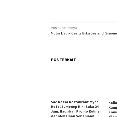
Navigasi
Pos sebelumnya
Motor Listrik Gesits Buka Dealer di Sumen
pos
POS TERKAIT
Sae Rassa Restaurant MyZe
Kali
Hotel Sumenep Kini Buka 24
Kamp
Jam, Hadirkan Promo Kuliner
Komu
dan Menginap Sepanjang
di S