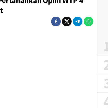
ertahankan Opini WTP 4
t