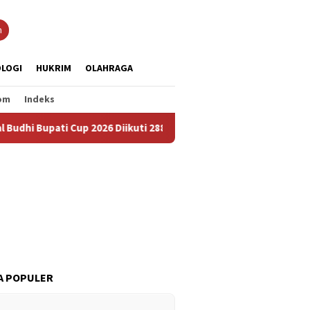
n
LOGI
HUKRIM
OLAHRAGA
om
Indeks
 Cup 2026 Diikuti 288 Grup, Jadi Ajang Lestarikan Budaya dan Pe
A POPULER