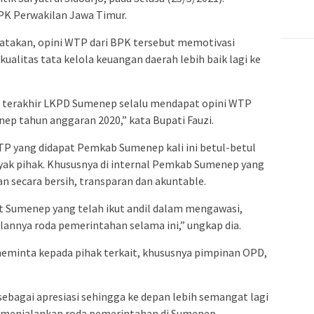
PK Perwakilan Jawa Timur.
takan, opini WTP dari BPK tersebut memotivasi
alitas tata kelola keuangan daerah lebih baik lagi ke
un terakhir LKPD Sumenep selalu mendapat opini WTP
ep tahun anggaran 2020,” kata Bupati Fauzi.
WTP yang didapat Pemkab Sumenep kali ini betul-betul
nyak pihak. Khususnya di internal Pemkab Sumenep yang
 secara bersih, transparan dan akuntable.
 Sumenep yang telah ikut andil dalam mengawasi,
lannya roda pemerintahan selama ini,” ungkap dia.
meminta kepada pihak terkait, khususnya pimpinan OPD,
sebagai apresiasi sehingga ke depan lebih semangat lagi
m menjalankan roda pemerintahan di Sumenep.