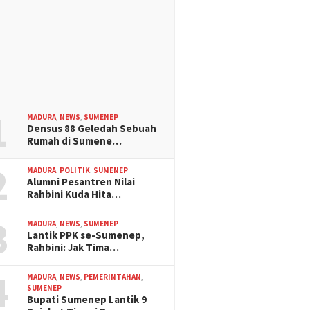
1
MADURA
,
NEWS
,
SUMENEP
Densus 88 Geledah Sebuah
Rumah di Sumene…
2
MADURA
,
POLITIK
,
SUMENEP
Alumni Pesantren Nilai
Rahbini Kuda Hita…
3
MADURA
,
NEWS
,
SUMENEP
Lantik PPK se-Sumenep,
Rahbini: Jak Tima…
4
MADURA
,
NEWS
,
PEMERINTAHAN
,
SUMENEP
Bupati Sumenep Lantik 9