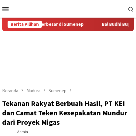
Loncat
Menu
ke
Mobile
konten
itas Bal Budhi Terbesar di Sumenep
Berita Pilihan
Bal Budhi Bupati Cup 
Beranda
Madura
Sumenep
Tekanan Rakyat Berbuah Hasil, PT KEI
dan Camat Teken Kesepakatan Mundur
dari Proyek Migas
Admin