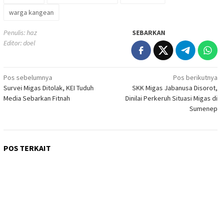
warga kangean
Penulis: haz
SEBARKAN
Editor: doel
Navigasi
Pos sebelumnya
Pos berikutnya
Survei Migas Ditolak, KEI Tuduh
SKK Migas Jabanusa Disorot,
pos
Media Sebarkan Fitnah
Dinilai Perkeruh Situasi Migas di
Sumenep
POS TERKAIT