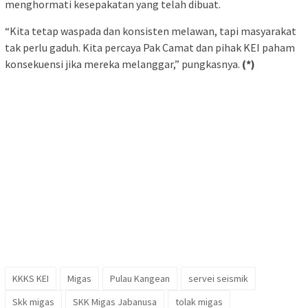
menghormati kesepakatan yang telah dibuat.
“Kita tetap waspada dan konsisten melawan, tapi masyarakat
tak perlu gaduh. Kita percaya Pak Camat dan pihak KEI paham
konsekuensi jika mereka melanggar,” pungkasnya.
(*)
KKKS KEI
Migas
Pulau Kangean
servei seismik
Skk migas
SKK Migas Jabanusa
tolak migas