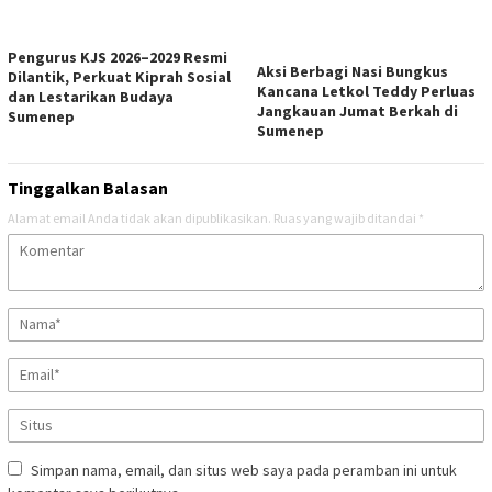
Pengurus KJS 2026–2029 Resmi
Aksi Berbagi Nasi Bungkus
Dilantik, Perkuat Kiprah Sosial
Kancana Letkol Teddy Perluas
dan Lestarikan Budaya
Jangkauan Jumat Berkah di
Sumenep
Sumenep
Tinggalkan Balasan
Alamat email Anda tidak akan dipublikasikan.
Ruas yang wajib ditandai
*
Simpan nama, email, dan situs web saya pada peramban ini untuk