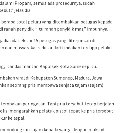
 didalami Propam, semua ada prosedurnya, sudah
ebut,” jelas dia.
p berapa total peluru yang ditembakkan petugas kepada
 ranah penyidik. “Itu ranah penyidik mas,” imbuhnya.
adia ada sekitar 15 petugas yang diterjunkan di
dan masyarakat sekitar dari tindakan terduga pelaku
ang,” tandas mantan Kapolsek Kota Sumenep itu.
mbakan viral di Kabupaten Sumenep, Madura, Jawa
nkan seorang pria membawa senjata tajam (sajam)
 tembakan peringatan. Tapi pria tersebut tetap berjalan
lisi mengarahkan pelatuk pistol tepat ke pria tersebut
kur ke aspal.
t menodongkan sajam kepada warga dengan maksud