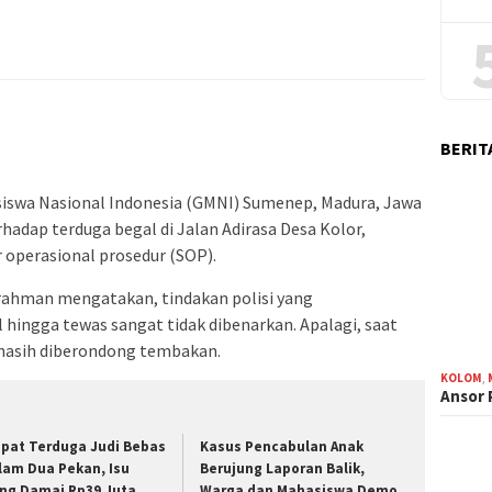
BERIT
iswa Nasional Indonesia (GMNI) Sumenep, Madura, Jawa
adap terduga begal di Jalan Adirasa Desa Kolor,
operasional prosedur (SOP).
ahman mengatakan, tindakan polisi yang
hingga tewas sangat tidak dibenarkan. Apalagi, saat
 masih diberondong tembakan.
KOLOM
,
Ansor
pat Terduga Judi Bebas
Kasus Pencabulan Anak
lam Dua Pekan, Isu
Berujung Laporan Balik,
ng Damai Rp39 Juta
Warga dan Mahasiswa Demo