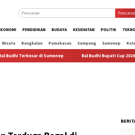
Pencaria
EKONOMI
PENDIDIKAN
BUDAYA
KESEHATAN
POLITIK
TEKNO
Wisata
Bangkalan
Pamekasan
Sampang
Sumenep
Kol
ar di Sumenep
Bal Budhi Bupati Cup 2026 Diikuti 288 Gru
BERIT