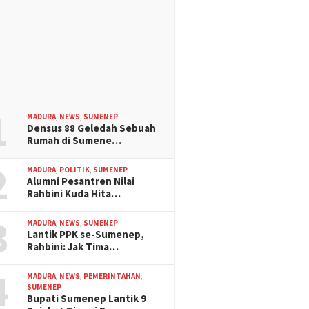
1
MADURA
,
NEWS
,
SUMENEP
Densus 88 Geledah Sebuah
Rumah di Sumene…
2
MADURA
,
POLITIK
,
SUMENEP
Alumni Pesantren Nilai
Rahbini Kuda Hita…
3
MADURA
,
NEWS
,
SUMENEP
Lantik PPK se-Sumenep,
Rahbini: Jak Tima…
4
MADURA
,
NEWS
,
PEMERINTAHAN
,
SUMENEP
Bupati Sumenep Lantik 9