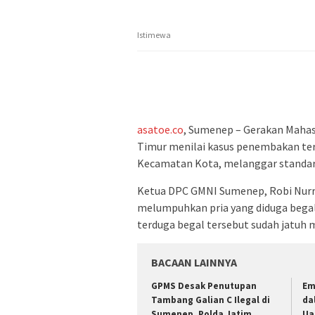
Istimewa
asatoe.co
, Sumenep – Gerakan Mahas
Timur menilai kasus penembakan terh
Kecamatan Kota, melanggar standar 
Ketua DPC GMNI Sumenep, Robi Nurr
melumpuhkan pria yang diduga begal 
terduga begal tersebut sudah jatuh
BACAAN LAINNYA
GPMS Desak Penutupan
Em
Tambang Galian C Ilegal di
da
Sumenep, Polda Jatim
Ua