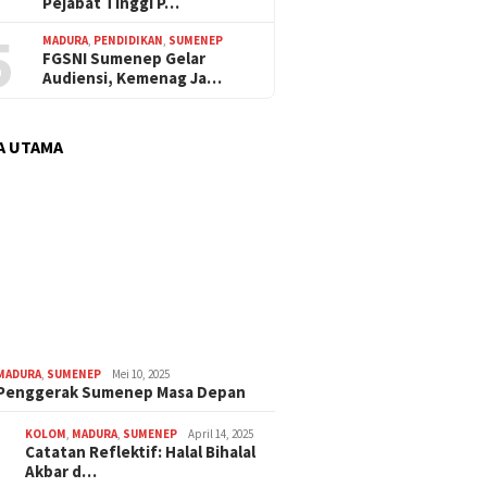
Pejabat Tinggi P…
5
MADURA
,
PENDIDIKAN
,
SUMENEP
FGSNI Sumenep Gelar
Audiensi, Kemenag Ja…
A UTAMA
MADURA
,
SUMENEP
Mei 10, 2025
 Penggerak Sumenep Masa Depan
KOLOM
,
MADURA
,
SUMENEP
April 14, 2025
Catatan Reflektif: Halal Bihalal
Akbar d…