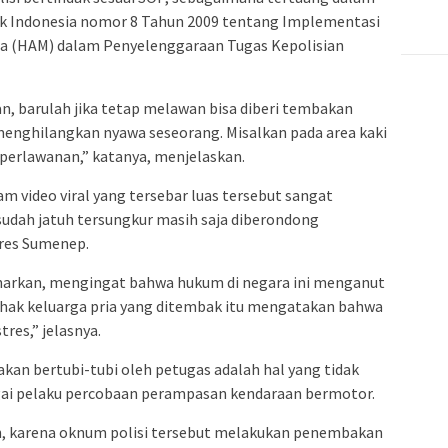
ik Indonesia nomor 8 Tahun 2009 tentang Implementasi
sia (HAM) dalam Penyelenggaraan Tugas Kepolisian
, barulah jika tetap melawan bisa diberi tembakan
menghilangkan nyawa seseorang. Misalkan pada area kaki
perlawanan,” katanya, menjelaskan.
am video viral yang tersebar luas tersebut sangat
sudah jatuh tersungkur masih saja diberondong
res Sumenep.
benarkan, mengingat bahwa hukum di negara ini menganut
pihak keluarga pria yang ditembak itu mengatakan bahwa
res,” jelasnya.
akan bertubi-tubi oleh petugas adalah hal yang tidak
gai pelaku percobaan perampasan kendaraan bermotor.
, karena oknum polisi tersebut melakukan penembakan