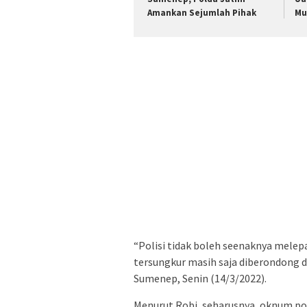
Amankan Sejumlah Pihak
Mu
“Polisi tidak boleh seenaknya mele
tersungkur masih saja diberondong d
Sumenep, Senin (14/3/2022).
Menurut Robi, seharusnya, oknum pol