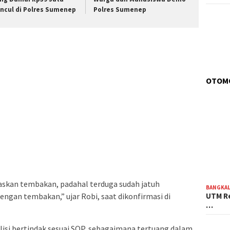
ncul di Polres Sumenep
Polres Sumenep
OTOM
paskan tembakan, padahal terduga sudah jatuh
BANGKA
engan tembakan,” ujar Robi, saat dikonfirmasi di
UTM Re
…
isi bertindak sesuai SOP, sebagaimana tertuang dalam