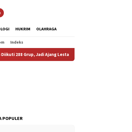
n
LOGI
HUKRIM
OLAHRAGA
om
Indeks
p, Jadi Ajang Lestarikan Budaya dan Pererat Persaudaraan
A POPULER