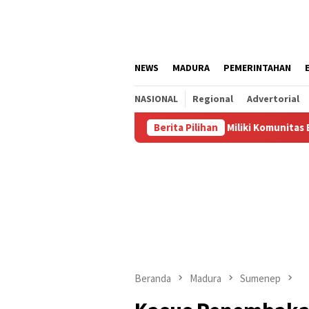
Loncat
ke
konten
NEWS
MADURA
PEMERINTAHAN
NASIONAL
Regional
Advertorial
Resmi Jadi Kampung Bal Budhi, Miliki Komunitas Bal Budhi Terbes
Berita Pilihan
Beranda
Madura
Sumenep