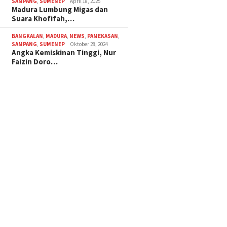
SAMPANG
,
SUMENEP
April 18, 2025
Madura Lumbung Migas dan
Suara Khofifah,…
BANGKALAN
,
MADURA
,
NEWS
,
PAMEKASAN
,
SAMPANG
,
SUMENEP
Oktober 28, 2024
Angka Kemiskinan Tinggi, Nur
Faizin Doro…