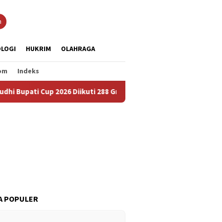
n
LOGI
HUKRIM
OLAHRAGA
om
Indeks
 2026 Diikuti 288 Grup, Jadi Ajang Lestarikan Budaya dan Pererat
A POPULER