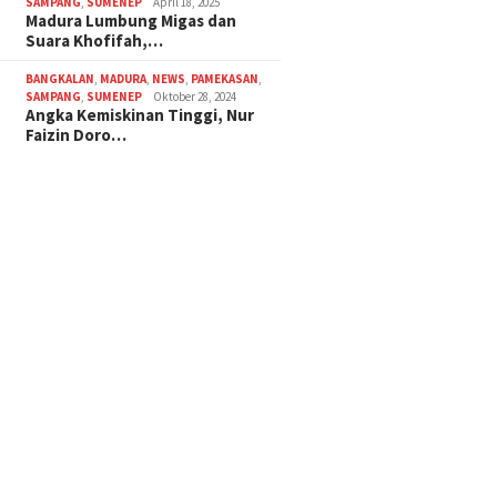
SAMPANG
,
SUMENEP
April 18, 2025
Madura Lumbung Migas dan
Suara Khofifah,…
BANGKALAN
,
MADURA
,
NEWS
,
PAMEKASAN
,
SAMPANG
,
SUMENEP
Oktober 28, 2024
Angka Kemiskinan Tinggi, Nur
Faizin Doro…