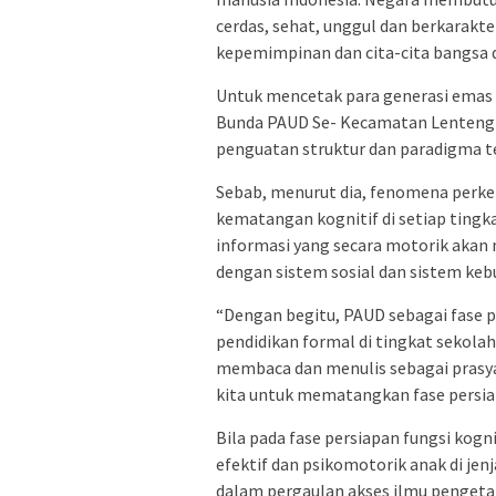
cerdas, sehat, unggul dan berkarakt
kepemimpinan dan cita-cita bangsa 
Untuk mencetak para generasi emas i
Bunda PAUD Se- Kecamatan Lenteng
penguatan struktur dan paradigma te
Sebab, menurut dia, fenomena perk
kematangan kognitif di setiap tingk
informasi yang secara motorik akan 
dengan sistem sosial dan sistem ke
“Dengan begitu, PAUD sebagai fase p
pendidikan formal di tingkat sekola
membaca dan menulis sebagai prasya
kita untuk mematangkan fase persiap
Bila pada fase persiapan fungsi ko
efektif dan psikomotorik anak di jen
dalam pergaulan akses ilmu pengeta