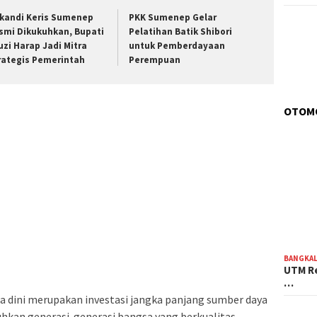
ikandi Keris Sumenep
PKK Sumenep Gelar
smi Dikukuhkan, Bupati
Pelatihan Batik Shibori
uzi Harap Jadi Mitra
untuk Pemberdayaan
rategis Pemerintah
Perempuan
OTOM
BANGKA
UTM Re
…
 dini merupakan investasi jangka panjang sumber daya
kan generasi-generasi bangsa yang berkualitas,