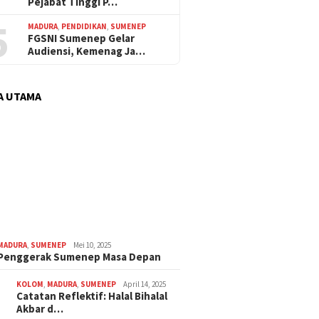
Pejabat Tinggi P…
5
MADURA
,
PENDIDIKAN
,
SUMENEP
FGSNI Sumenep Gelar
Audiensi, Kemenag Ja…
A UTAMA
MADURA
,
SUMENEP
Mei 10, 2025
 Penggerak Sumenep Masa Depan
KOLOM
,
MADURA
,
SUMENEP
April 14, 2025
Catatan Reflektif: Halal Bihalal
Akbar d…