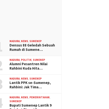
1
MADURA
,
NEWS
,
SUMENEP
Densus 88 Geledah Sebuah
Rumah di Sumene…
2
MADURA
,
POLITIK
,
SUMENEP
Alumni Pesantren Nilai
Rahbini Kuda Hita…
3
MADURA
,
NEWS
,
SUMENEP
Lantik PPK se-Sumenep,
Rahbini: Jak Tima…
4
MADURA
,
NEWS
,
PEMERINTAHAN
,
SUMENEP
Bupati Sumenep Lantik 9