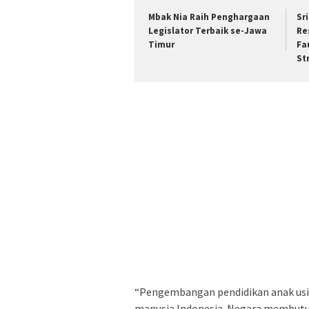
Mbak Nia Raih Penghargaan
Sr
Legislator Terbaik se-Jawa
Re
Timur
Fa
St
“Pengembangan pendidikan anak usia
manusia Indonesia. Negara membutuh