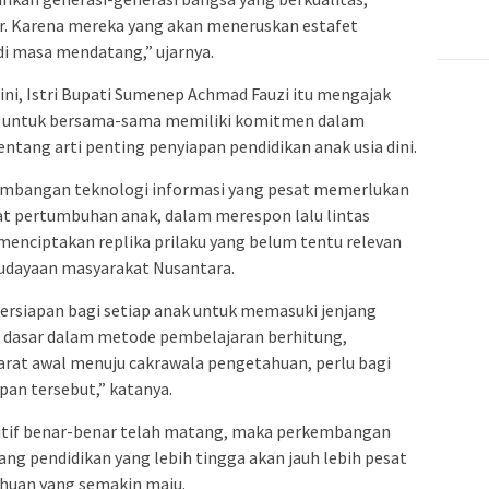
er. Karena mereka yang akan meneruskan estafet
di masa mendatang,” ujarnya.
ni, Istri Bupati Sumenep Achmad Fauzi itu mengajak
 untuk bersama-sama memiliki komitmen dalam
ntang arti penting penyiapan pendidikan anak usia dini.
embangan teknologi informasi yang pesat memerlukan
at pertumbuhan anak, dalam merespon lalu lintas
menciptakan replika prilaku yang belum tentu relevan
budayaan masyarakat Nusantara.
ersiapan bagi setiap anak untuk memasuki jenjang
h dasar dalam metode pembelajaran berhitung,
rat awal menuju cakrawala pengetahuan, perlu bagi
an tersebut,” katanya.
gnitif benar-benar telah matang, maka perkembangan
jang pendidikan yang lebih tingga akan jauh lebih pesat
huan yang semakin maju.