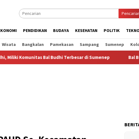
Pencaria
EKONOMI
PENDIDIKAN
BUDAYA
KESEHATAN
POLITIK
TEKNO
Wisata
Bangkalan
Pamekasan
Sampang
Sumenep
Kol
itas Bal Budhi Terbesar di Sumenep
Bal Budhi Bupati Cup
BERIT