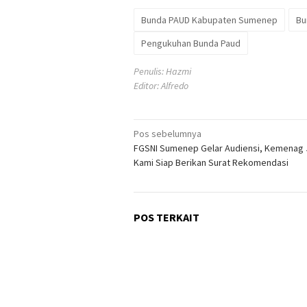
Bunda PAUD Kabupaten Sumenep
Bu
Pengukuhan Bunda Paud
Penulis: Hazmi
Editor: Alfredo
Navigasi
Pos sebelumnya
FGSNI Sumenep Gelar Audiensi, Kemenag 
pos
Kami Siap Berikan Surat Rekomendasi
POS TERKAIT