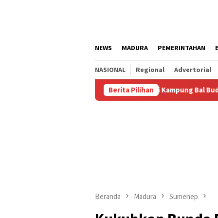
Loncat
ke
konten
NEWS
MADURA
PEMERINTAHAN
NASIONAL
Regional
Advertorial
us
Kalianget Resmi Jadi Kampung Bal Budhi, Miliki Komun
Berita Pilihan
Beranda
Madura
Sumenep