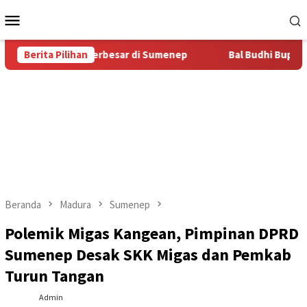
Loncat
Menu
ke
Mobile
konten
as Bal Budhi Terbesar di Sumenep
Berita Pilihan
Bal Budhi Bupati Cup 20
Beranda
Madura
Sumenep
Polemik Migas Kangean, Pimpinan DPRD
Sumenep Desak SKK Migas dan Pemkab
Turun Tangan
Admin