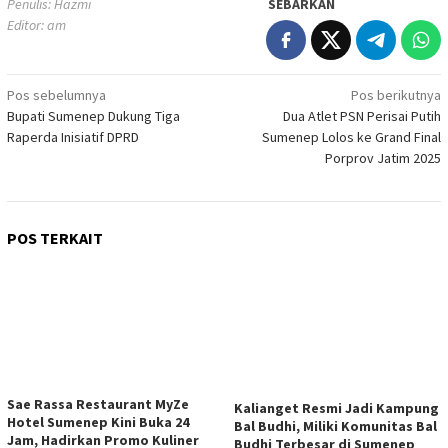
Penulis: Hazmi
SEBARKAN
Editor: am
Navigasi
Pos sebelumnya
Pos berikutnya
Bupati Sumenep Dukung Tiga
Dua Atlet PSN Perisai Putih
pos
Raperda Inisiatif DPRD
Sumenep Lolos ke Grand Final
Porprov Jatim 2025
POS TERKAIT
Sae Rassa Restaurant MyZe
Kalianget Resmi Jadi Kampung
Hotel Sumenep Kini Buka 24
Bal Budhi, Miliki Komunitas Bal
Jam, Hadirkan Promo Kuliner
Budhi Terbesar di Sumenep