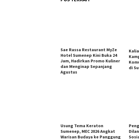
Sae Rassa Restaurant MyZe
Kali
Hotel Sumenep Kini Buka 24
Kamp
Jam, Hadirkan Promo Kuliner
Komu
dan Menginap Sepanjang
di S
Agustus
Usung Tema Keraton
Peng
Sumenep, MEC 2026 Angkat
Dila
Warisan Budaya ke Panggung
Sosi