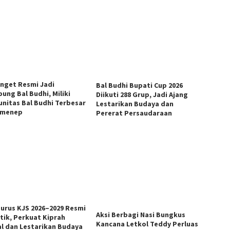
anget Resmi Jadi
Bal Budhi Bupati Cup 2026
ung Bal Budhi, Miliki
Diikuti 288 Grup, Jadi Ajang
nitas Bal Budhi Terbesar
Lestarikan Budaya dan
umenep
Pererat Persaudaraan
urus KJS 2026–2029 Resmi
Aksi Berbagi Nasi Bungkus
ntik, Perkuat Kiprah
Kancana Letkol Teddy Perluas
al dan Lestarikan Budaya