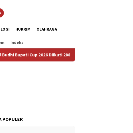
n
LOGI
HUKRIM
OLAHRAGA
om
Indeks
i Cup 2026 Diikuti 288 Grup, Jadi Ajang Lestarikan Budaya dan Pe
A POPULER