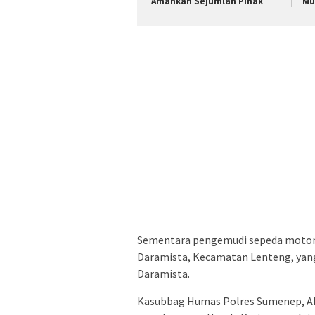
Amankan Sejumlah Pihak
Mu
Sementara pengemudi sepeda motor 
Daramista, Kecamatan Lenteng, yan
Daramista.
Kasubbag Humas Polres Sumenep, AKP