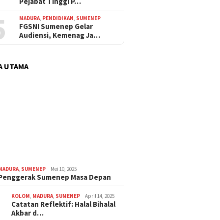
Pejabat Tinggi P…
5
MADURA
,
PENDIDIKAN
,
SUMENEP
FGSNI Sumenep Gelar
Audiensi, Kemenag Ja…
A UTAMA
MADURA
,
SUMENEP
Mei 10, 2025
 Penggerak Sumenep Masa Depan
KOLOM
,
MADURA
,
SUMENEP
April 14, 2025
Catatan Reflektif: Halal Bihalal
Akbar d…