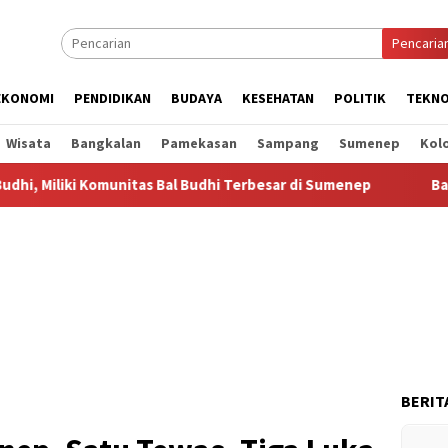
Pencaria
EKONOMI
PENDIDIKAN
BUDAYA
KESEHATAN
POLITIK
TEKNO
Wisata
Bangkalan
Pamekasan
Sampang
Sumenep
Kol
Komunitas Bal Budhi Terbesar di Sumenep
Bal Budhi Bupat
BERIT