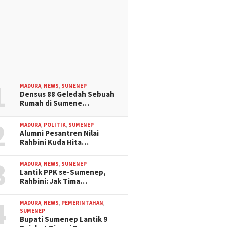
1
MADURA
,
NEWS
,
SUMENEP
Densus 88 Geledah Sebuah
Rumah di Sumene…
2
MADURA
,
POLITIK
,
SUMENEP
Alumni Pesantren Nilai
Rahbini Kuda Hita…
3
MADURA
,
NEWS
,
SUMENEP
Lantik PPK se-Sumenep,
Rahbini: Jak Tima…
4
MADURA
,
NEWS
,
PEMERINTAHAN
,
SUMENEP
Bupati Sumenep Lantik 9