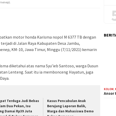
umenep).
BERIT
ibatkan motor honda Karisma nopol M 6377 TB dengan
terjadi di Jalan Raya Kabupaten Desa Jambu,
nep, KM-10, Jawa Timur, Minggu (7/11/2021) kemarin
ma diketahui atas nama Syu’ieb Santoso, warga Dusun
atan Lenteng. Saat itu ia membonceng Hayatun, juga
 Daya.
KOLOM
,
Ansor
pat Terduga Judi Bebas
Kasus Pencabulan Anak
lam Dua Pekan, Isu
Berujung Laporan Balik,
ng Damai Rp39 Juta
Warga dan Mahasiswa Demo