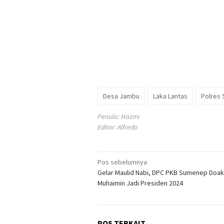
Desa Jambu
Laka Lantas
Polres
Penulis: Hazmi
Editor: Alfredo
Navigasi
Pos sebelumnya
Gelar Maulid Nabi, DPC PKB Sumenep Doa
pos
Muhaimin Jadi Presiden 2024
POS TERKAIT