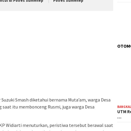
ncul di Polres Sumenep
Polres Sumenep
OTOM
Suzuki Smash diketahui bernama Muta’am, warga Desa
g saat itu membonceng Rusmi, juga warga Desa
BANGKA
UTM Re
…
 Widiarti menuturkan, peristiwa tersebut berawal saat