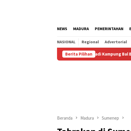
Loncat
ke
konten
NEWS
MADURA
PEMERINTAHAN
NASIONAL
Regional
Advertorial
Agustus
Kalianget Resmi Jadi Kampung Bal Budhi, Miliki 
Berita Pilihan
Beranda
Madura
Sumenep