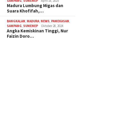
SAMPANG
,
SUMENEP
April 18, 2025
Madura Lumbung Migas dan
Suara Khofifah,…
BANGKALAN
,
MADURA
,
NEWS
,
PAMEKASAN
,
SAMPANG
,
SUMENEP
Oktober 28, 2024
Angka Kemiskinan Tinggi, Nur
Faizin Doro…