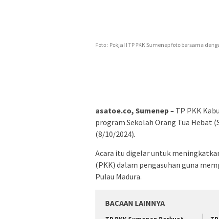
Foto : Pokja II TP PKK Sumenep foto bersama deng
asatoe.co, Sumenep –
TP PKK Kabup
program Sekolah Orang Tua Hebat (S
(8/10/2024).
Acara itu digelar untuk meningkatk
(PKK) dalam pengasuhan guna mempe
Pulau Madura.
BACAAN LAINNYA