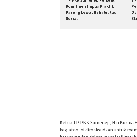
TP PKK Sumenep Perkuat
TP
Komitmen Hapus Praktik
Pe
Pasung Lewat Rehabilitasi
Do
Sosial
Ek
Ketua TP PKK Sumenep, Nia Kurnia Fa
kegiatan ini dimaksudkan untuk mem
keterampilan dalam memfasilitasi k