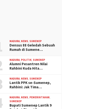
1
MADURA
,
NEWS
,
SUMENEP
Densus 88 Geledah Sebuah
Rumah di Sumene…
2
MADURA
,
POLITIK
,
SUMENEP
Alumni Pesantren Nilai
Rahbini Kuda Hita…
3
MADURA
,
NEWS
,
SUMENEP
Lantik PPK se-Sumenep,
Rahbini: Jak Tima…
4
MADURA
,
NEWS
,
PEMERINTAHAN
,
SUMENEP
Bupati Sumenep Lantik 9