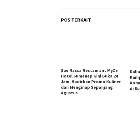
POS TERKAIT
Sae Rassa Restaurant MyZe
Kali
Hotel Sumenep Kini Buka 24
Kamp
Jam, Hadirkan Promo Kuliner
Komu
dan Menginap Sepanjang
di S
Agustus