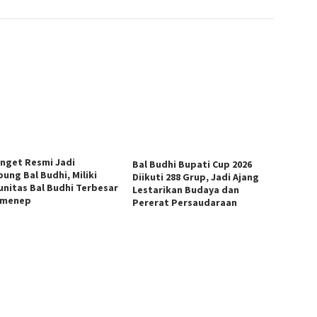
anget Resmi Jadi
Bal Budhi Bupati Cup 2026
ung Bal Budhi, Miliki
Diikuti 288 Grup, Jadi Ajang
nitas Bal Budhi Terbesar
Lestarikan Budaya dan
umenep
Pererat Persaudaraan