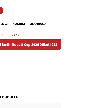
n
LOGI
HUKRIM
OLAHRAGA
om
Indeks
 Cup 2026 Diikuti 288 Grup, Jadi Ajang Lestarikan Budaya dan Pe
A POPULER