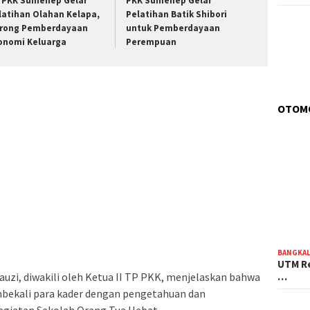
 PKK Sumenep Gelar
PKK Sumenep Gelar
latihan Olahan Kelapa,
Pelatihan Batik Shibori
rong Pemberdayaan
untuk Pemberdayaan
onomi Keluarga
Perempuan
OTOM
BANGKA
UTM Re
uzi, diwakili oleh Ketua II TP PKK, menjelaskan bahwa
…
bekali para kader dengan pengetahuan dan
egiatan Sekolah Orang Tua Hebat.