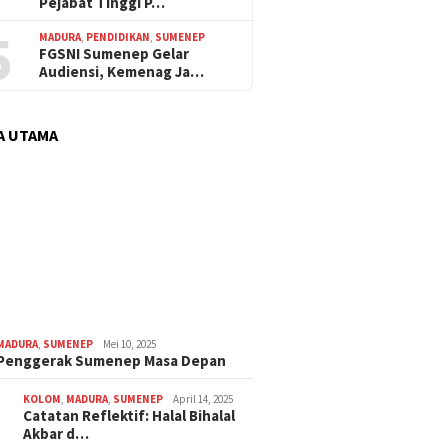
Pejabat Tinggi P…
5
MADURA
,
PENDIDIKAN
,
SUMENEP
FGSNI Sumenep Gelar
Audiensi, Kemenag Ja…
A UTAMA
MADURA
,
SUMENEP
Mei 10, 2025
 Penggerak Sumenep Masa Depan
KOLOM
,
MADURA
,
SUMENEP
April 14, 2025
Catatan Reflektif: Halal Bihalal
Akbar d…