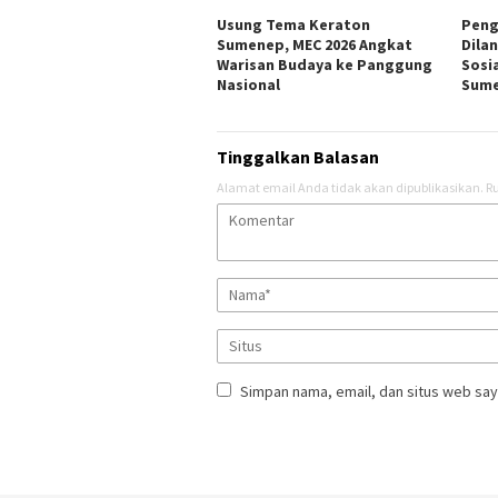
Usung Tema Keraton
Peng
Sumenep, MEC 2026 Angkat
Dila
Warisan Budaya ke Panggung
Sosi
Nasional
Sum
Tinggalkan Balasan
Alamat email Anda tidak akan dipublikasikan.
Ru
Simpan nama, email, dan situs web say