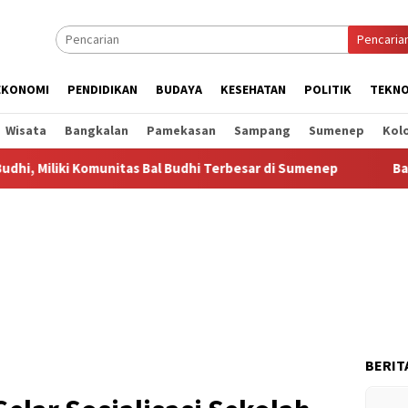
Pencaria
EKONOMI
PENDIDIKAN
BUDAYA
KESEHATAN
POLITIK
TEKNO
Wisata
Bangkalan
Pamekasan
Sampang
Sumenep
Kol
Komunitas Bal Budhi Terbesar di Sumenep
Bal Budhi Bupati
BERIT