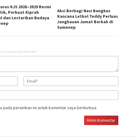
urus KJS 2026–2029 Resmi
Aksi Berbagi Nasi Bungkus
ntik, Perkuat Kiprah
Kancana Letkol Teddy Perluas
al dan Lestarikan Budaya
Jangkauan Jumat Berkah di
enep
Sumenep
as yang wajib ditandai
*
a pada peramban ini untuk komentar saya berikutnya.