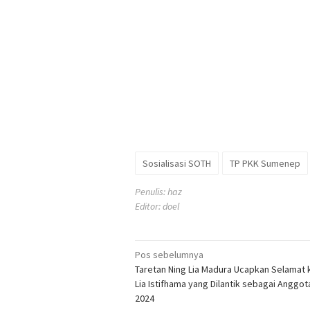
Sosialisasi SOTH
TP PKK Sumenep
Penulis: haz
Editor: doel
Navigasi
Pos sebelumnya
Taretan Ning Lia Madura Ucapkan Selamat
pos
Lia Istifhama yang Dilantik sebagai Anggot
2024