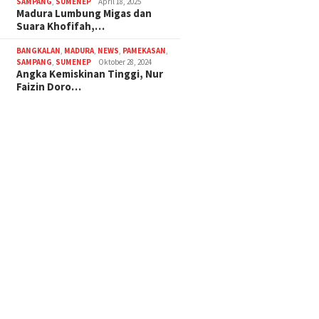
SAMPANG
,
SUMENEP
April 18, 2025
Madura Lumbung Migas dan
Suara Khofifah,…
BANGKALAN
,
MADURA
,
NEWS
,
PAMEKASAN
,
SAMPANG
,
SUMENEP
Oktober 28, 2024
Angka Kemiskinan Tinggi, Nur
Faizin Doro…