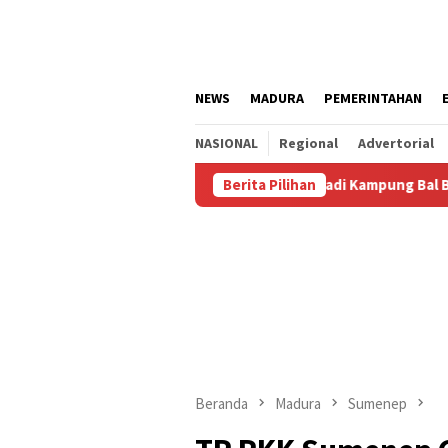
Loncat
ke
konten
NEWS
MADURA
PEMERINTAHAN
NASIONAL
Regional
Advertorial
Agustus
Kalianget Resmi Jadi Kampung Bal Budhi, Miliki 
Berita Pilihan
Beranda
Madura
Sumenep