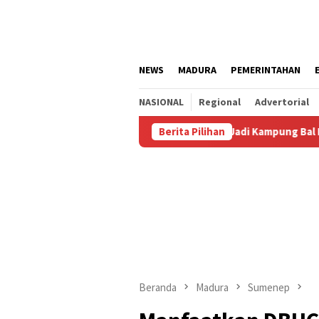
Loncat
ke
konten
NEWS
MADURA
PEMERINTAHAN
NASIONAL
Regional
Advertorial
 Agustus
Kalianget Resmi Jadi Kampung Bal Budhi, Miliki
Berita Pilihan
Beranda
Madura
Sumenep