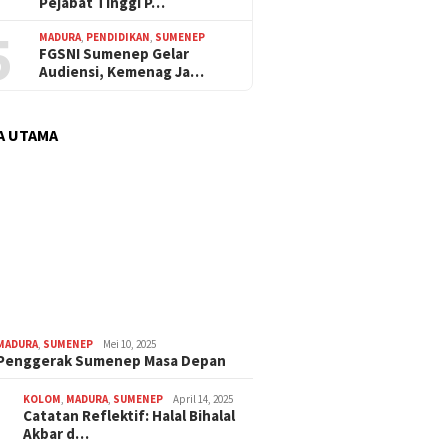
Pejabat Tinggi P…
5
MADURA
,
PENDIDIKAN
,
SUMENEP
FGSNI Sumenep Gelar
Audiensi, Kemenag Ja…
A UTAMA
MADURA
,
SUMENEP
Mei 10, 2025
 Penggerak Sumenep Masa Depan
KOLOM
,
MADURA
,
SUMENEP
April 14, 2025
Catatan Reflektif: Halal Bihalal
Akbar d…