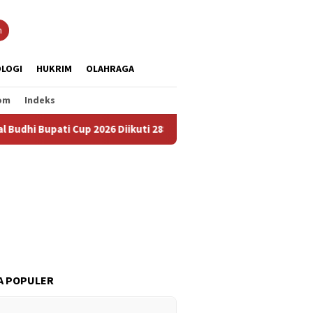
n
LOGI
HUKRIM
OLAHRAGA
om
Indeks
i Cup 2026 Diikuti 288 Grup, Jadi Ajang Lestarikan Budaya dan P
A POPULER