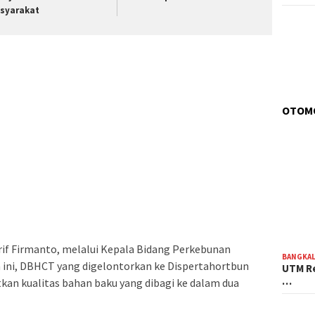
syarakat
OTOM
if Firmanto, melalui Kepala Bidang Perkebunan
BANGKA
 ini, DBHCT yang digelontorkan ke Dispertahortbun
UTM Re
…
an kualitas bahan baku yang dibagi ke dalam dua