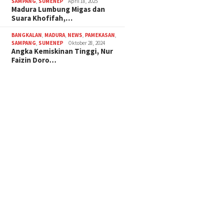
SAMPANG
,
SUMENEP
April 18, 2025
Madura Lumbung Migas dan
Suara Khofifah,…
BANGKALAN
,
MADURA
,
NEWS
,
PAMEKASAN
,
SAMPANG
,
SUMENEP
Oktober 28, 2024
Angka Kemiskinan Tinggi, Nur
Faizin Doro…