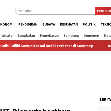
Pencaria
EKONOMI
PENDIDIKAN
BUDAYA
KESEHATAN
POLITIK
TEKNO
Wisata
Bangkalan
Pamekasan
Sampang
Sumenep
Kol
 Komunitas Bal Budhi Terbesar di Sumenep
Bal Budhi Bupat
BERIT