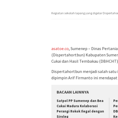
Kegiatan sekolah lapang yang digelar Dispertahor
asatoe.co
, Sumenep – Dinas Pertani
(Dispertahortbun) Kabupaten Sumen
Cukai dan Hasil Tembakau (DBHCHT) 
Dispertahortbun menjadi salah satu 
dipimpin Arif Firmanto ini mendapat 
BACAAN LAINNYA
Satpol PP Sumenep dan Bea
Pe
Cukai Madura Kolaborasi
Pe
Perangi Rokok Ilegal dengan
DB
Siroleg
Ke